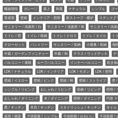
螺旋階段
ガレージ
屋上
和風
ナチュラル
シンプル
ゴー
音楽室
壁紙
インテリア・照明
薪ストーブ・暖炉
ステンドグ
サニタリー / 洗面所 / 白
サニタリー / 洗面所 / 和
サニタリー / 洗面所
トイレ / 窓
トイレ / 収納
トイレ / クロス
トイレ / タイル
トイ
クローゼット
パントリー
サニタリー / 収納
小屋裏 / 収納
階段
中庭 / ガーデンファニチャー
中庭 / 和
テラス / ウッドデッキ
テ
バルコニー / 屋根
ルーフバルコニー
インナーバルコニー
吹き抜
LDK / ナチュラル
LDK / インテリア
LDK / モダン
LDK / 照明
壁紙 / イエロー
壁紙 / ピンク
壁紙 / 柄
壁紙 / ストライプ
壁 
シンプル / リビング
おしゃれ / リビング
収納 / リビング
照明 /
おしゃれ / ダイニング
木 / ダイニング
照明 / ダイニング
円形 テ
黒 / キッチン
木目 / キッチン
スタイリッシュ / キッチン
タイル 
高窓 / 寝室
子供部屋 / シンプル
子供部屋 / かわいい
子供部屋 /