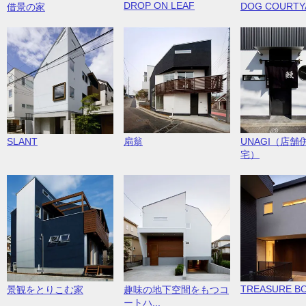
DROP ON LEAF
DOG COURTYA
借景の家
SLANT
扇翁
UNAGI（店舗
宅）
TREASURE B
景観をとりこむ家
趣味の地下空間をもつコ
ートハ...