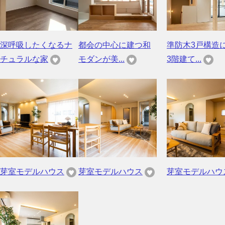
深呼吸したくなるナ
都会の中心に建つ和
準防木3戸構造
チュラルな家
モダンが美...
3階建て...
芽室モデルハウス
芽室モデルハウス
芽室モデルハウ