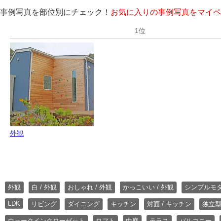
事例写真を部位別にチェック！
お気に入りの事例写真をマイペ
外観
外観
白 / 外観
おしゃれ / 外観
かっこいい / 外観
シンプルモ
LDK
リビング
ダイニング
キッチン
対面 / キッチン
独立型
ウォークインクローゼット
ロフト
中庭
テラス
バルコニー