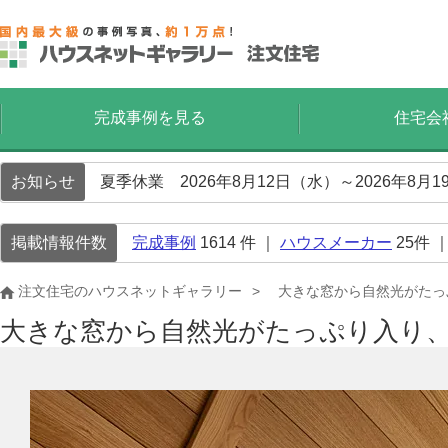
完成事例を見る
住宅会
お知らせ
夏季休業 2026年8月12日（水）～2026年8
掲載情報件数
完成事例
1614
件 ｜
ハウスメーカー
25
件 
注文住宅のハウスネットギャラリー
大きな窓から自然光がたっ
大きな窓から自然光がたっぷり入り