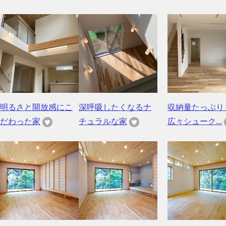
明るさと開放感にこ
深呼吸したくなるナ
収納量たっぷり
だわった家
チュラルな家
広々シューク...