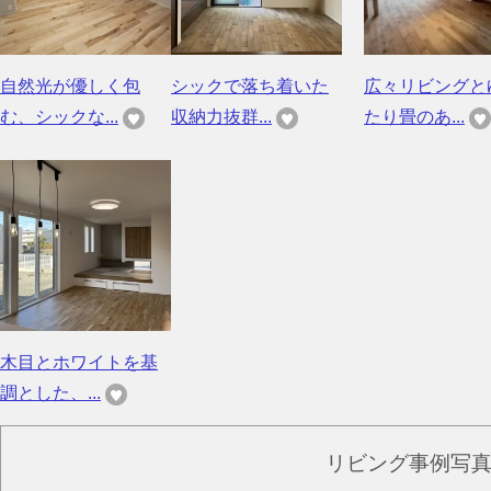
自然光が優しく包
シックで落ち着いた
広々リビングと
む、シックな...
収納力抜群...
たり畳のあ...
木目とホワイトを基
調とした、...
リビング事例写