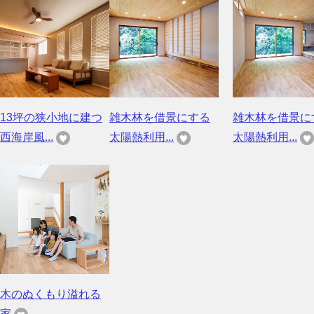
13坪の狭小地に建つ
雑木林を借景にする
雑木林を借景に
西海岸風...
太陽熱利用...
太陽熱利用...
木のぬくもり溢れる
家