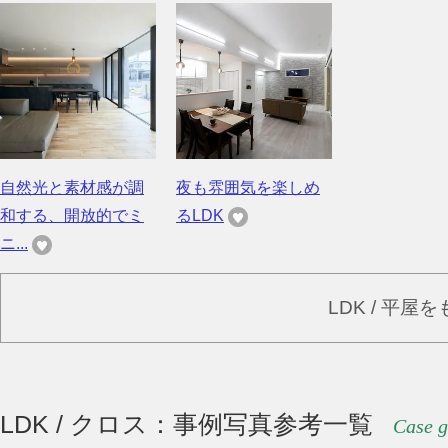
自然光と素材感が調
夜も雰囲気を楽しめ
和する、開放的でミ
るLDK
ニ...
LDK / 平屋
LDK / クロス：事例写真参考一覧
Case g