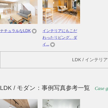
ナチュラルなLDK
インテリアにもこだ
わったリビング、ダ
イ...
LDK / インテ
LDK / モダン：事例写真参考一覧
Case g