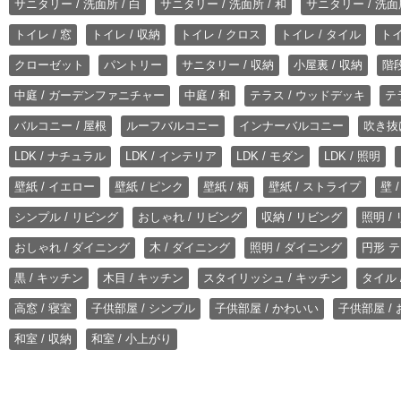
サニタリー / 洗面所 / 白
サニタリー / 洗面所 / 和
サニタリー / 洗面所
トイレ / 窓
トイレ / 収納
トイレ / クロス
トイレ / タイル
トイ
クローゼット
パントリー
サニタリー / 収納
小屋裏 / 収納
階段
中庭 / ガーデンファニチャー
中庭 / 和
テラス / ウッドデッキ
テ
バルコニー / 屋根
ルーフバルコニー
インナーバルコニー
吹き抜
LDK / ナチュラル
LDK / インテリア
LDK / モダン
LDK / 照明
壁紙 / イエロー
壁紙 / ピンク
壁紙 / 柄
壁紙 / ストライプ
壁 
シンプル / リビング
おしゃれ / リビング
収納 / リビング
照明 /
おしゃれ / ダイニング
木 / ダイニング
照明 / ダイニング
円形 テ
黒 / キッチン
木目 / キッチン
スタイリッシュ / キッチン
タイル 
高窓 / 寝室
子供部屋 / シンプル
子供部屋 / かわいい
子供部屋 /
和室 / 収納
和室 / 小上がり