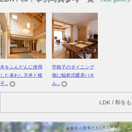
木をふんだんに使用
空格子のダイニング
した表わし天井と格
側に輻射式暖房パネ
子...
ル...
LDK / 和