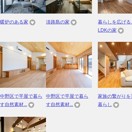
暖炉のある家
淡路島の家
暮らしを広げる
LDKの家
中野区で平屋で暮ら
中野区で平屋で暮ら
家族の繋がりを
す自然素材...
す自然素材...
暮らし