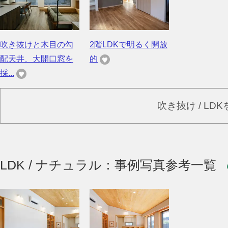
吹き抜けと木目の勾
2階LDKで明るく開放
配天井、大開口窓を
的
採...
吹き抜け / LD
LDK / ナチュラル：事例写真参考一覧