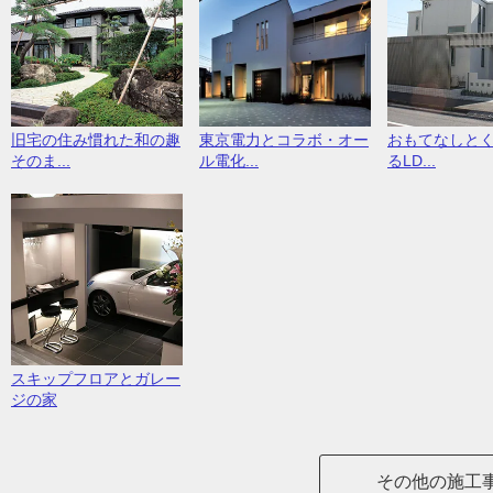
旧宅の住み慣れた和の趣
東京電力とコラボ・オー
おもてなしと
そのま...
ル電化...
るLD...
スキップフロアとガレー
ジの家
その他の施工