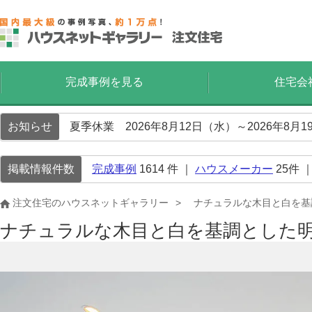
完成事例を見る
住宅会
お知らせ
夏季休業 2026年8月12日（水）～2026年8
掲載情報件数
完成事例
1614
件 ｜
ハウスメーカー
25
件 
注文住宅のハウスネットギャラリー
ナチュラルな木目と白を基
ナチュラルな木目と白を基調とした明