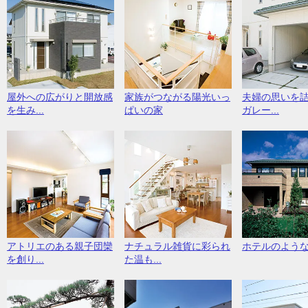
屋外への広がりと開放感
家族がつながる陽光いっ
夫婦の思いを
を生み...
ぱいの家
ガレー...
アトリエのある親子団欒
ナチュラル雑貨に彩られ
ホテルのよう
を創り...
た温も...