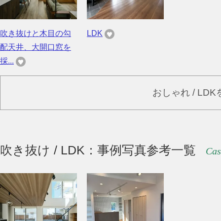
吹き抜けと木目の勾
LDK
配天井、大開口窓を
採...
おしゃれ / LD
吹き抜け / LDK：事例写真参考一覧
Cas