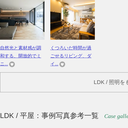
自然光と素材感が調
くつろいだ時間が過
和する、開放的でミ
ごせるリビング、ダ
ニ...
イ...
LDK / 照明
LDK / 平屋：事例写真参考一覧
Case gall