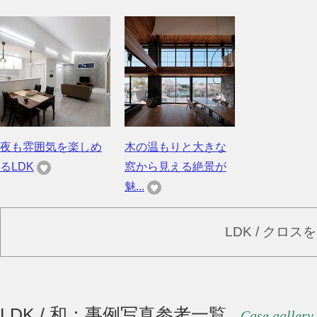
夜も雰囲気を楽しめ
木の温もりと大きな
るLDK
窓から見える絶景が
魅...
LDK / クロ
LDK / 和：事例写真参考一覧
Case gallery