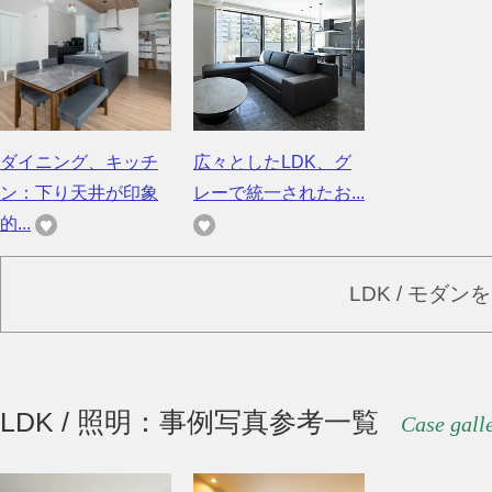
ダイニング、キッチ
広々としたLDK、グ
ン：下り天井が印象
レーで統一されたお...
的...
LDK / モダ
LDK / 照明：事例写真参考一覧
Case gall