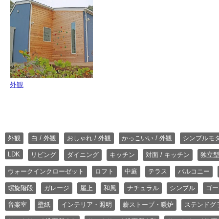
外観
外観
白 / 外観
おしゃれ / 外観
かっこいい / 外観
シンプルモ
LDK
リビング
ダイニング
キッチン
対面 / キッチン
独立型
ウォークインクローゼット
ロフト
中庭
テラス
バルコニー
螺旋階段
ガレージ
屋上
和風
ナチュラル
シンプル
ゴー
音楽室
壁紙
インテリア・照明
薪ストーブ・暖炉
ステンドグ