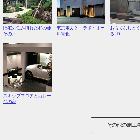
旧宅の住み慣れた和の趣
東京電力とコラボ・オー
おもてなしと
そのま...
ル電化...
るLD...
スキップフロアとガレー
ジの家
その他の施工