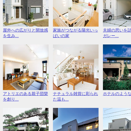
屋外への広がりと開放感
家族がつながる陽光いっ
夫婦の思いを
を生み...
ぱいの家
ガレー...
アトリエのある親子団欒
ナチュラル雑貨に彩られ
ホテルのよう
を創り...
た温も...