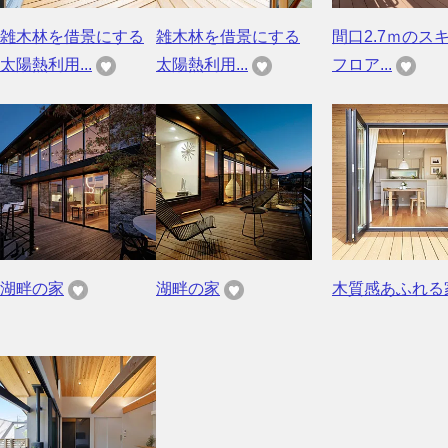
雑木林を借景にする
雑木林を借景にする
間口2.7ｍのス
太陽熱利用...
太陽熱利用...
フロア...
湖畔の家
湖畔の家
木質感あふれる