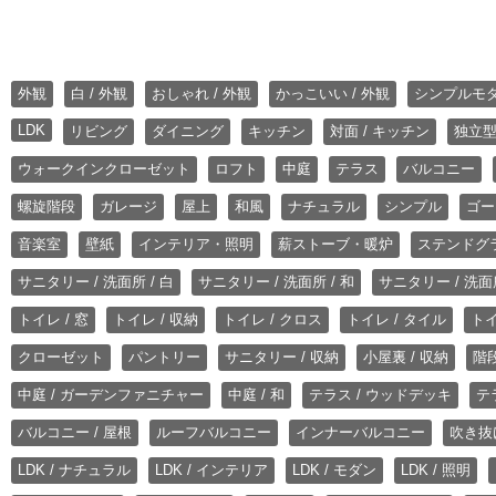
外観
白 / 外観
おしゃれ / 外観
かっこいい / 外観
シンプルモ
LDK
リビング
ダイニング
キッチン
対面 / キッチン
独立型
ウォークインクローゼット
ロフト
中庭
テラス
バルコニー
螺旋階段
ガレージ
屋上
和風
ナチュラル
シンプル
ゴー
音楽室
壁紙
インテリア・照明
薪ストーブ・暖炉
ステンドグ
サニタリー / 洗面所 / 白
サニタリー / 洗面所 / 和
サニタリー / 洗面所
トイレ / 窓
トイレ / 収納
トイレ / クロス
トイレ / タイル
トイ
クローゼット
パントリー
サニタリー / 収納
小屋裏 / 収納
階段
中庭 / ガーデンファニチャー
中庭 / 和
テラス / ウッドデッキ
テ
バルコニー / 屋根
ルーフバルコニー
インナーバルコニー
吹き抜
LDK / ナチュラル
LDK / インテリア
LDK / モダン
LDK / 照明