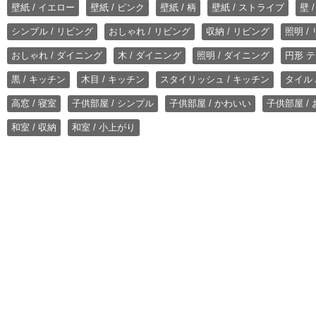
壁紙 / イエロー
壁紙 / ピンク
壁紙 / 柄
壁紙 / ストライプ
壁 
シンプル / リビング
おしゃれ / リビング
収納 / リビング
照明 /
おしゃれ / ダイニング
木 / ダイニング
照明 / ダイニング
円形 テ
黒 / キッチン
木目 / キッチン
スタイリッシュ / キッチン
タイル 
高窓 / 寝室
子供部屋 / シンプル
子供部屋 / かわいい
子供部屋 /
和室 / 収納
和室 / 小上がり