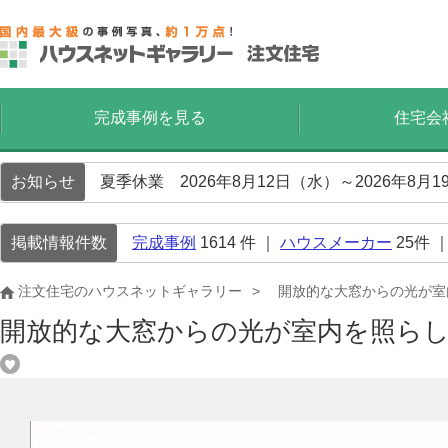
完成事例を見る
住宅会
お知らせ
夏季休業 2026年8月12日（水）～2026年8
掲載情報件数
完成事例
1614
件 ｜
ハウスメーカー
25
件 
注文住宅のハウスネットギャラリー
開放的な大窓からの光が室
開放的な大窓からの光が室内を照らし