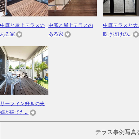
中庭と屋上テラスの
中庭と屋上テラスの
中庭テラスと大
ある家
ある家
吹き抜けの...
サーフィン好きの夫
婦が建てた...
テラス事例写真