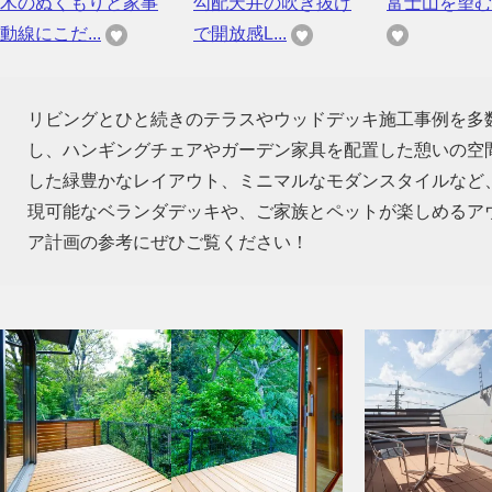
木のぬくもりと家事
勾配天井の吹き抜け
富士山を望む
動線にこだ...
で開放感L...
リビングとひと続きのテラスやウッドデッキ施工事例を多
し、ハンギングチェアやガーデン家具を配置した憩いの空
した緑豊かなレイアウト、ミニマルなモダンスタイルなど
現可能なベランダデッキや、ご家族とペットが楽しめるア
ア計画の参考にぜひご覧ください！