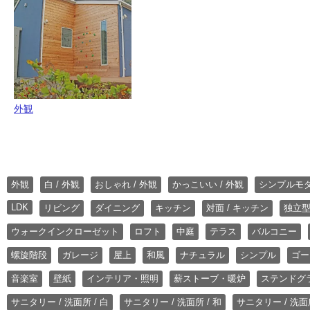
外観
外観
白 / 外観
おしゃれ / 外観
かっこいい / 外観
シンプルモ
LDK
リビング
ダイニング
キッチン
対面 / キッチン
独立型
ウォークインクローゼット
ロフト
中庭
テラス
バルコニー
螺旋階段
ガレージ
屋上
和風
ナチュラル
シンプル
ゴー
音楽室
壁紙
インテリア・照明
薪ストーブ・暖炉
ステンドグ
サニタリー / 洗面所 / 白
サニタリー / 洗面所 / 和
サニタリー / 洗面所