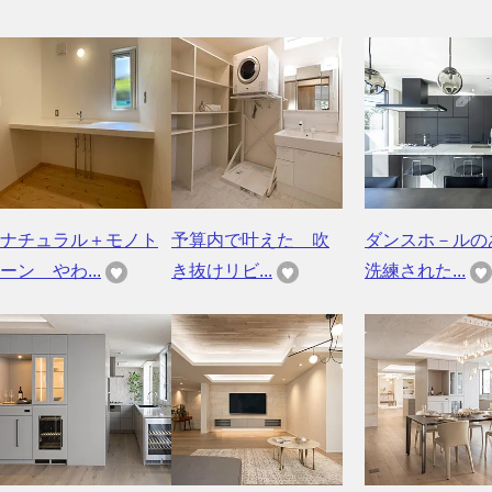
ナチュラル＋モノト
予算内で叶えた 吹
ダンスホ－ルの
ーン やわ...
き抜けリビ...
洗練された...