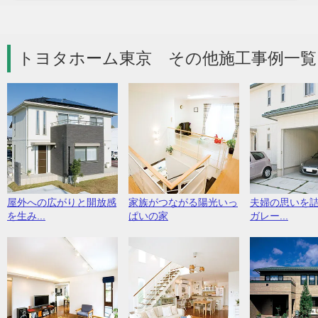
トヨタホーム東京 その他施工事例一覧
屋外への広がりと開放感
家族がつながる陽光いっ
夫婦の思いを
を生み...
ぱいの家
ガレー...