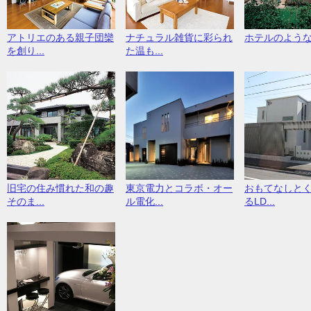
アトリエのある親子団欒
ナチュラル雑貨に彩られ
ホテルのよう
を創り...
た温も...
旧宅の住み慣れた和の趣
東京電力とコラボ・オー
おもてなしと
そのま...
ル電化...
るLD...