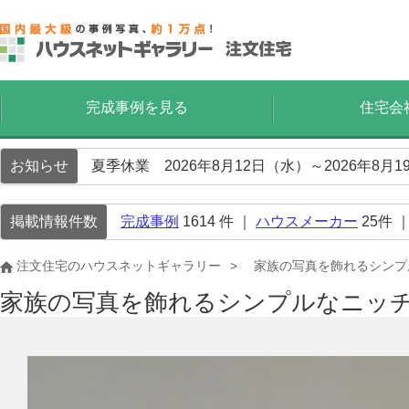
完成事例を見る
住宅会
お知らせ
夏季休業 2026年8月12日（水）～2026年8
掲載情報件数
完成事例
1614
件 ｜
ハウスメーカー
25
件 
注文住宅のハウスネットギャラリー
家族の写真を飾れるシンプ
家族の写真を飾れるシンプルなニッ