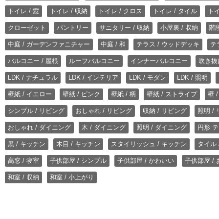
トイレ / 窓
トイレ / 収納
トイレ / クロス
トイレ / タイル
トイ
クローゼット
パントリー
サニタリー / 収納
小屋裏 / 収納
階段
中庭 / ガーデンファニチャー
中庭 / 和
テラス / ウッドデッキ
テ
バルコニー / 屋根
ルーフバルコニー
インナーバルコニー
吹き抜
LDK / ナチュラル
LDK / インテリア
LDK / モダン
LDK / 照明
壁紙 / イエロー
壁紙 / ピンク
壁紙 / 柄
壁紙 / ストライプ
壁 
シンプル / リビング
おしゃれ / リビング
収納 / リビング
照明 /
おしゃれ / ダイニング
木 / ダイニング
照明 / ダイニング
円形 テ
黒 / キッチン
木目 / キッチン
スタイリッシュ / キッチン
タイル 
高窓 / 寝室
子供部屋 / シンプル
子供部屋 / かわいい
子供部屋 /
和室 / 収納
和室 / 小上がり