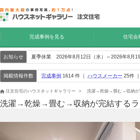
完成事例を見る
住宅会
お知らせ
夏季休業 2026年8月12日（水）～2026年8
掲載情報件数
完成事例
1614
件 ｜
ハウスメーカー
25
件 
注文住宅のハウスネットギャラリー
洗濯→乾燥→畳む→収納が
洗濯→乾燥→畳む→収納が完結する