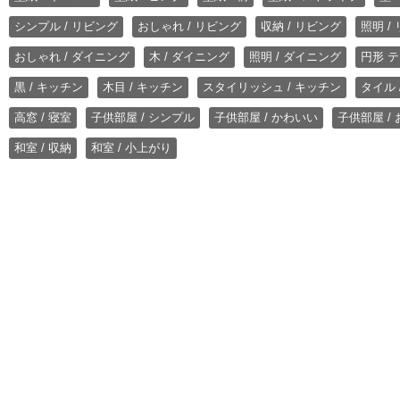
シンプル / リビング
おしゃれ / リビング
収納 / リビング
照明 /
おしゃれ / ダイニング
木 / ダイニング
照明 / ダイニング
円形 テ
黒 / キッチン
木目 / キッチン
スタイリッシュ / キッチン
タイル 
高窓 / 寝室
子供部屋 / シンプル
子供部屋 / かわいい
子供部屋 /
和室 / 収納
和室 / 小上がり