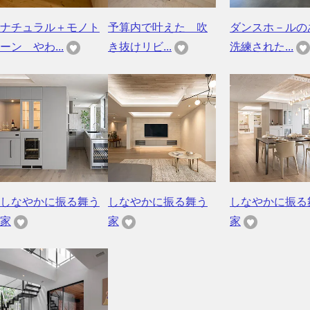
ナチュラル＋モノト
予算内で叶えた 吹
ダンスホ－ルの
ーン やわ...
き抜けリビ...
洗練された...
しなやかに振る舞う
しなやかに振る舞う
しなやかに振る
家
家
家