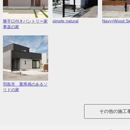
simple natural
Navy×Wood Sim
勝手口付きパントリー家
事楽の家
羽島市 重厚感のあるソ
リドの家
その他の施工