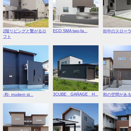
ECO SMA two-fa...
2階リビングと繋がるロ
街中のスロー
フト
3CUBE GARAGE H...
-和- modern st...
和の空間があ