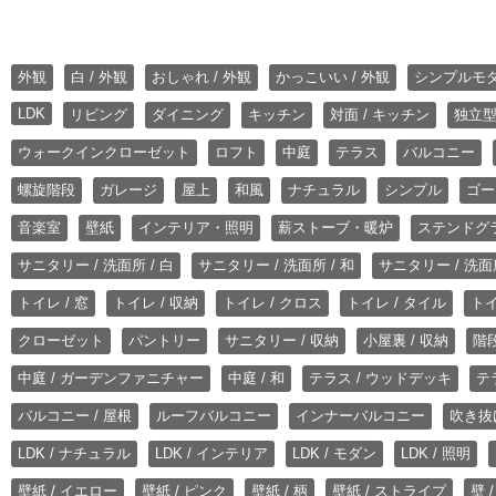
外観
白 / 外観
おしゃれ / 外観
かっこいい / 外観
シンプルモ
LDK
リビング
ダイニング
キッチン
対面 / キッチン
独立型
ウォークインクローゼット
ロフト
中庭
テラス
バルコニー
螺旋階段
ガレージ
屋上
和風
ナチュラル
シンプル
ゴー
音楽室
壁紙
インテリア・照明
薪ストーブ・暖炉
ステンドグ
サニタリー / 洗面所 / 白
サニタリー / 洗面所 / 和
サニタリー / 洗面所
トイレ / 窓
トイレ / 収納
トイレ / クロス
トイレ / タイル
トイ
クローゼット
パントリー
サニタリー / 収納
小屋裏 / 収納
階段
中庭 / ガーデンファニチャー
中庭 / 和
テラス / ウッドデッキ
テ
バルコニー / 屋根
ルーフバルコニー
インナーバルコニー
吹き抜
LDK / ナチュラル
LDK / インテリア
LDK / モダン
LDK / 照明
壁紙 / イエロー
壁紙 / ピンク
壁紙 / 柄
壁紙 / ストライプ
壁 