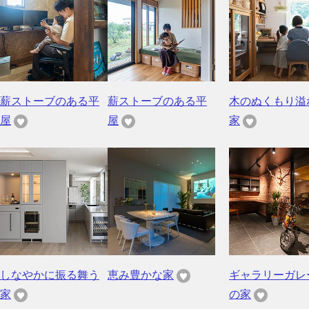
薪ストーブのある平
薪ストーブのある平
木のぬくもり溢
屋
屋
家
しなやかに振る舞う
恵み豊かな家
ギャラリーガレ
家
の家