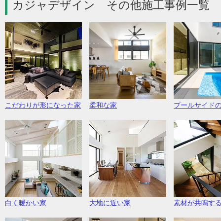
カジャデザイン その他施工事例一覧 
こだわりが形になった家
柔和な家
プールサイド
白く暖かい家
大地に近い家
素材が共鳴す