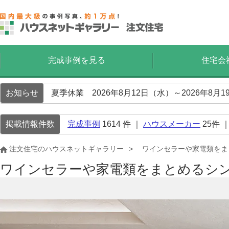
完成事例を見る
住宅会
お知らせ
夏季休業 2026年8月12日（水）～2026年8
掲載情報件数
完成事例
1614
件 ｜
ハウスメーカー
25
件 
注文住宅のハウスネットギャラリー
ワインセラーや家電類をま
ワインセラーや家電類をまとめるシ