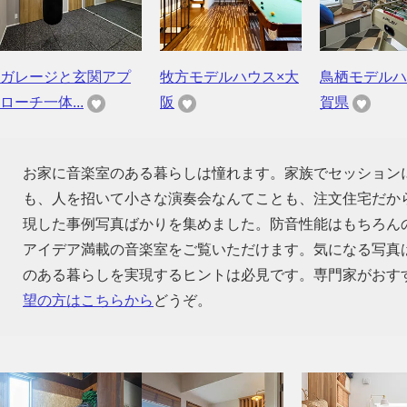
ガレージと玄関アプ
牧方モデルハウス×大
鳥栖モデルハ
ローチ一体...
阪
賀県
お家に音楽室のある暮らしは憧れます。家族でセッション
も、人を招いて小さな演奏会なんてことも、注文住宅だか
現した事例写真ばかりを集めました。防音性能はもちろん
アイデア満載の音楽室をご覧いただけます。気になる写真
のある暮らしを実現するヒントは必見です。専門家がおす
望の方はこちらから
どうぞ。