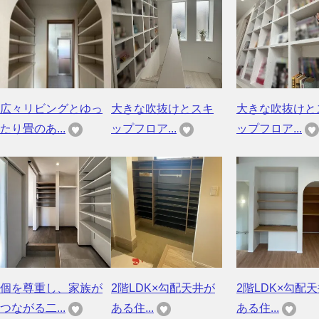
広々リビングとゆっ
大きな吹抜けとスキ
大きな吹抜けと
たり畳のあ...
ップフロア...
ップフロア...
個を尊重し、家族が
2階LDK×勾配天井が
2階LDK×勾配
つながる二...
ある住...
ある住...