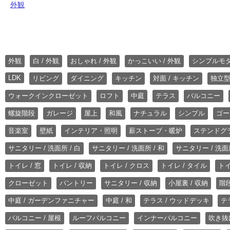
外観
外観
白 / 外観
おしゃれ / 外観
かっこいい / 外観
シンプルモ
LDK
リビング
ダイニング
キッチン
対面 / キッチン
独立型
ウォークインクローゼット
ロフト
中庭
テラス
バルコニー
螺旋階段
ガレージ
屋上
和風
ナチュラル
シンプル
ゴー
音楽室
壁紙
インテリア・照明
薪ストーブ・暖炉
ステンドグ
サニタリー / 洗面所 / 白
サニタリー / 洗面所 / 和
サニタリー / 洗面所
トイレ / 窓
トイレ / 収納
トイレ / クロス
トイレ / タイル
トイ
クローゼット
パントリー
サニタリー / 収納
小屋裏 / 収納
階段
中庭 / ガーデンファニチャー
中庭 / 和
テラス / ウッドデッキ
テ
バルコニー / 屋根
ルーフバルコニー
インナーバルコニー
吹き抜