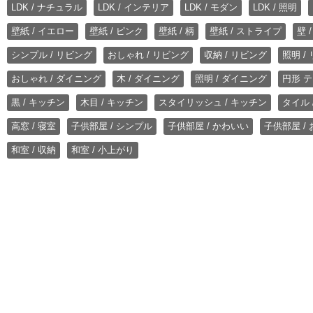
LDK / ナチュラル
LDK / インテリア
LDK / モダン
LDK / 照明
壁紙 / イエロー
壁紙 / ピンク
壁紙 / 柄
壁紙 / ストライプ
壁 
シンプル / リビング
おしゃれ / リビング
収納 / リビング
照明 /
おしゃれ / ダイニング
木 / ダイニング
照明 / ダイニング
円形 テ
黒 / キッチン
木目 / キッチン
スタイリッシュ / キッチン
タイル 
高窓 / 寝室
子供部屋 / シンプル
子供部屋 / かわいい
子供部屋 /
和室 / 収納
和室 / 小上がり