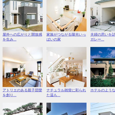
屋外への広がりと開放感
家族がつながる陽光いっ
夫婦の思いを
を生み...
ぱいの家
ガレー...
アトリエのある親子団欒
ナチュラル雑貨に彩られ
ホテルのよう
を創り...
た温も...