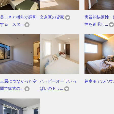
美しさと機能が調和
文京区の貸家
実質的快適性・
する スタ...
性を追求し...
三層につながった空
ハッピーオーラいっ
芽室モデルハウ
間で家族の...
ぱいのドッ...