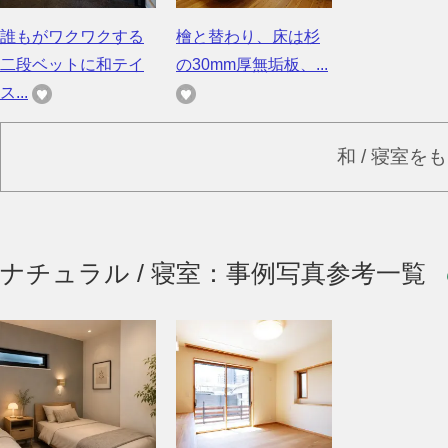
誰もがワクワクする
檜と替わり、床は杉
二段ベットに和テイ
の30mm厚無垢板、...
ス...
和 / 寝室を
ナチュラル / 寝室：事例写真参考一覧