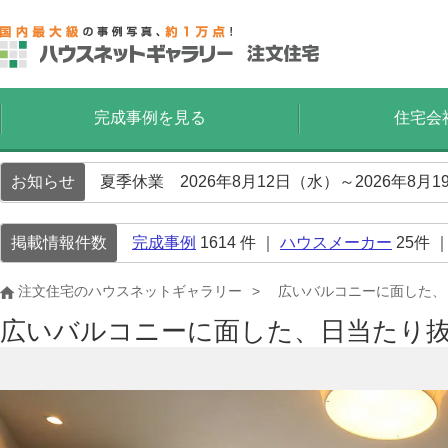
完成事例を見る
住宅会
お知らせ
夏季休業 2026年8月12日（水）～2026年8
掲載情報件数
完成事例
1614
件 ｜
ハウスメーカー
25
件 
注文住宅のハウスネットギャラリー
広いバルコニーに面した、
広いバルコニーに面した、日当たり