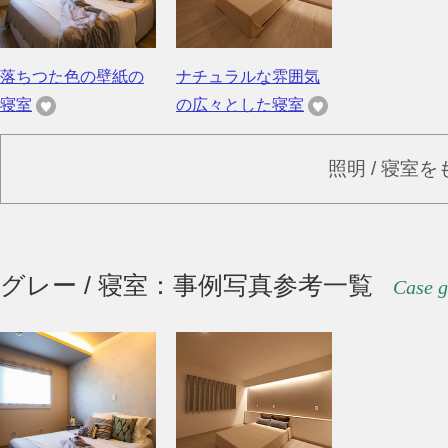
落ちつた色の壁紙の
ナチュラルな雰囲気
寝室
の広々とした寝室
照明 / 寝室
グレー / 寝室：事例写真参考一覧
Case g