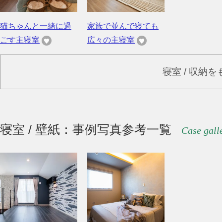
猫ちゃんと一緒に過
家族で並んで寝ても
ごす主寝室
広々の主寝室
寝室 / 収納
寝室 / 壁紙：事例写真参考一覧
Case gall