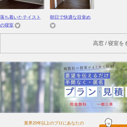
落ち着いたテイスト
朝日で快適な目覚め
の寝室
高窓 / 寝室
業界20年以上のプロにあなたの