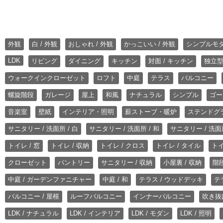
外観
白 / 外観
おしゃれ / 外観
かっこいい / 外観
シンプルモ
LDK
リビング
ダイニング
キッチン
対面 / キッチン
独立型
ウォークインクローゼット
ロフト
中庭
テラス
バルコニー
螺旋階段
ガレージ
屋上
和風
ナチュラル
シンプル
ゴー
音楽室
壁紙
インテリア・照明
薪ストーブ・暖炉
ステンドグ
サニタリー / 洗面所 / 白
サニタリー / 洗面所 / 和
サニタリー / 洗面所
トイレ / 窓
トイレ / 収納
トイレ / クロス
トイレ / タイル
トイ
クローゼット
パントリー
サニタリー / 収納
小屋裏 / 収納
階段
中庭 / ガーデンファニチャー
中庭 / 和
テラス / ウッドデッキ
テ
バルコニー / 屋根
ルーフバルコニー
インナーバルコニー
吹き抜
LDK / ナチュラル
LDK / インテリア
LDK / モダン
LDK / 照明