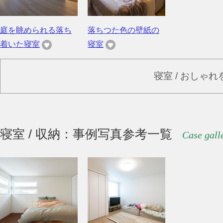
庭を眺められる落ち
落ちつた色の壁紙の
着いた寝室
寝室
寝室 / おしゃ
寝室 / 収納：事例写真参考一覧
Case gall