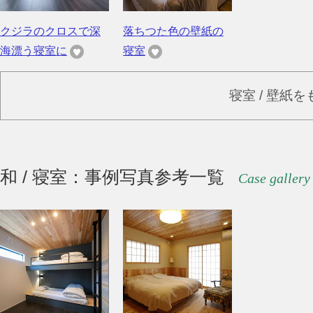
クジラのクロスで深
落ちつた色の壁紙の
海漂う寝室に
寝室
寝室 / 壁紙
和 / 寝室：事例写真参考一覧
Case gallery