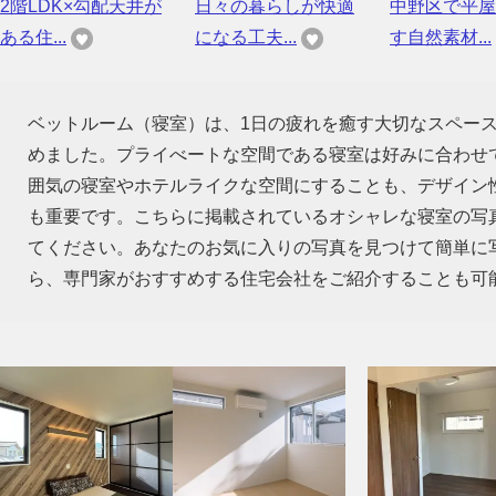
2階LDK×勾配天井が
日々の暮らしが快適
中野区で平屋
ある住...
になる工夫...
す自然素材...
ベットルーム（寝室）は、1日の疲れを癒す大切なスペー
めました。プライべートな空間である寝室は好みに合わせ
囲気の寝室やホテルライクな空間にすることも、デザイン
も重要です。こちらに掲載されているオシャレな寝室の写
てください。あなたのお気に入りの写真を見つけて簡単に
ら、専門家がおすすめする住宅会社をご紹介することも可