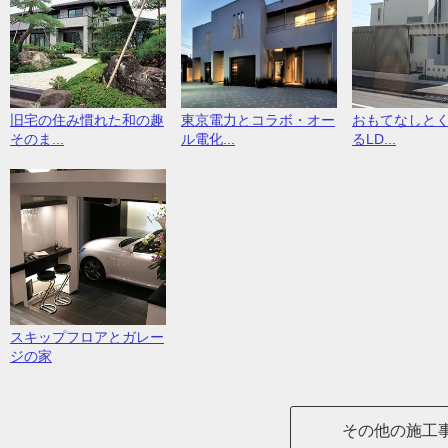
旧宅の住み慣れた和の趣
東京電力とコラボ・オー
おもてなしと
そのま...
ル電化...
るLD...
スキップフロアとガレー
ジの家
その他の施工