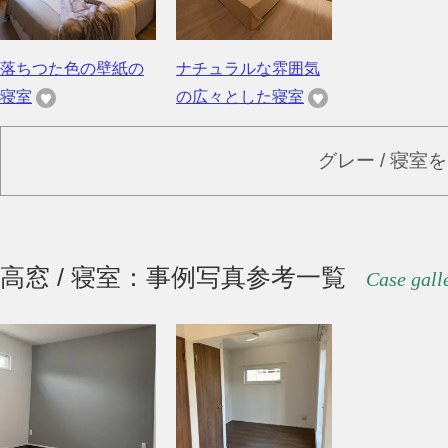
落ちつた色の壁紙の
ナチュラルな雰囲気
寝室
の広々とした寝室
グレー / 寝室
高窓 / 寝室：事例写真参考一覧
Case gall