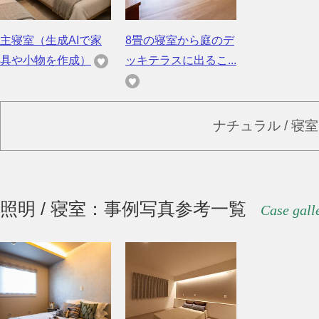
主寝室（生成AIで家
8畳の寝室から庭のデ
具や小物を作成）
ッキテラスに出るこ...
ナチュラル / 寝
照明 / 寝室：事例写真参考一覧
Case gall