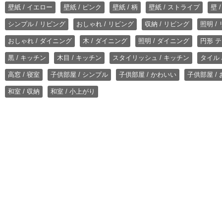
壁紙 / イエロー
壁紙 / ピンク
壁紙 / 柄
壁紙 / ストライプ
壁 
シンプル / リビング
おしゃれ / リビング
収納 / リビング
照明 /
おしゃれ / ダイニング
木 / ダイニング
照明 / ダイニング
円形 テ
黒 / キッチン
木目 / キッチン
スタイリッシュ / キッチン
タイル 
高窓 / 寝室
子供部屋 / シンプル
子供部屋 / かわいい
子供部屋 /
和室 / 収納
和室 / 小上がり