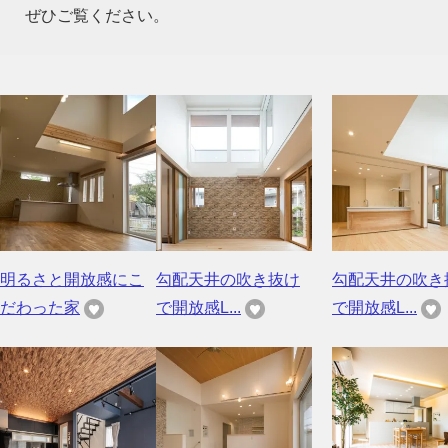
ぜひご覧ください。
明るさと開放感にこ
勾配天井の吹き抜け
勾配天井の吹き
だわった家
で開放感L...
で開放感L...