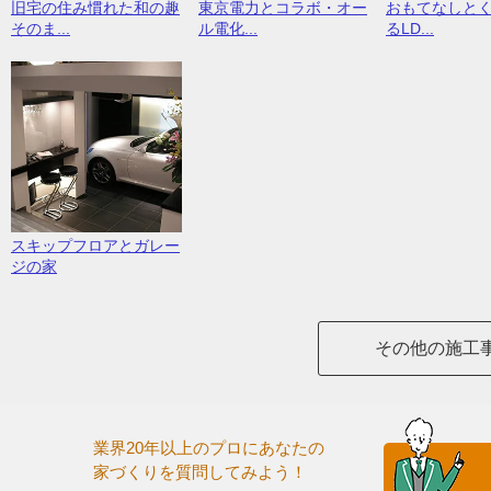
旧宅の住み慣れた和の趣
東京電力とコラボ・オー
おもてなしと
そのま...
ル電化...
るLD...
スキップフロアとガレー
ジの家
その他の施工
業界20年以上のプロにあなたの
家づくりを質問してみよう！