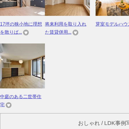
17坪の狭小地に理想
将来利用を取り入れ
芽室モデルハウ
を散りば...
た賃貸併用...
中庭のある二世帯住
宅
おしゃれ / LDK事