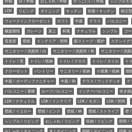
外観
白 / 外観
おしゃれ / 外観
かっこいい / 外観
シンプルモ
LDK
リビング
ダイニング
キッチン
対面 / キッチン
独立型
ウォークインクローゼット
ロフト
中庭
テラス
バルコニー
螺旋階段
ガレージ
屋上
和風
ナチュラル
シンプル
ゴー
音楽室
壁紙
インテリア・照明
薪ストーブ・暖炉
ステンドグ
サニタリー / 洗面所 / 白
サニタリー / 洗面所 / 和
サニタリー / 洗面所
トイレ / 窓
トイレ / 収納
トイレ / クロス
トイレ / タイル
トイ
クローゼット
パントリー
サニタリー / 収納
小屋裏 / 収納
階段
中庭 / ガーデンファニチャー
中庭 / 和
テラス / ウッドデッキ
テ
バルコニー / 屋根
ルーフバルコニー
インナーバルコニー
吹き抜
LDK / ナチュラル
LDK / インテリア
LDK / モダン
LDK / 照明
壁紙 / イエロー
壁紙 / ピンク
壁紙 / 柄
壁紙 / ストライプ
壁 
シンプル / リビング
おしゃれ / リビング
収納 / リビング
照明 /
おしゃれ / ダイニング
木 / ダイニング
照明 / ダイニング
円形 テ