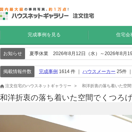
完成事例を見る
住宅会
お知らせ
夏季休業 2026年8月12日（水）～2026年8
掲載情報件数
完成事例
1614
件 ｜
ハウスメーカー
25
件 
注文住宅のハウスネットギャラリー
和洋折衷の落ち着いた空間
和洋折衷の落ち着いた空間でくつろげ