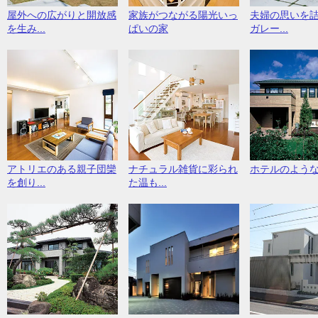
屋外への広がりと開放感
家族がつながる陽光いっ
夫婦の思いを
を生み...
ぱいの家
ガレー...
アトリエのある親子団欒
ナチュラル雑貨に彩られ
ホテルのよう
を創り...
た温も...