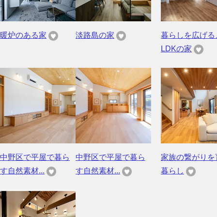
暖炉のある家
淡路島の家
暮らしを広げる
LDKの家
中野区で平屋で暮ら
中野区で平屋で暮ら
家族の繋がりを
す自然素材...
す自然素材...
暮らし