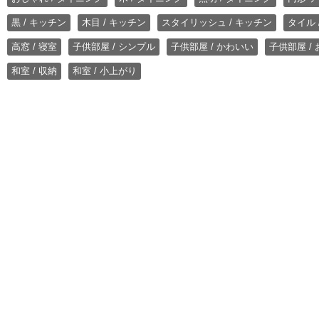
黒 / キッチン
木目 / キッチン
スタイリッシュ / キッチン
タイル 
高窓 / 寝室
子供部屋 / シンプル
子供部屋 / かわいい
子供部屋 /
和室 / 収納
和室 / 小上がり