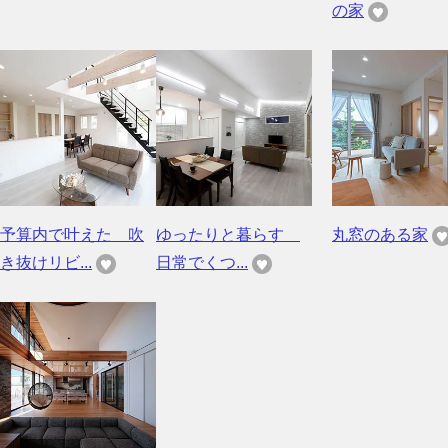
の家
予算内で叶えた 吹
ゆったりと暮らす
丸窓のある家
き抜けリビ...
日常でくつ...