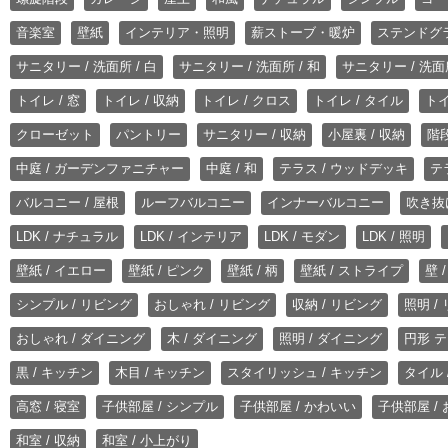
音楽室
壁紙
インテリア・照明
薪ストーブ・暖炉
ステンドグ
サニタリー / 洗面所 / 白
サニタリー / 洗面所 / 和
サニタリー / 洗面所
トイレ / 窓
トイレ / 収納
トイレ / クロス
トイレ / タイル
トイ
クローゼット
パントリー
サニタリー / 収納
小屋裏 / 収納
階段
中庭 / ガーデンファニチャー
中庭 / 和
テラス / ウッドデッキ
テ
バルコニー / 屋根
ルーフバルコニー
インナーバルコニー
吹き抜
LDK / ナチュラル
LDK / インテリア
LDK / モダン
LDK / 照明
壁紙 / イエロー
壁紙 / ピンク
壁紙 / 柄
壁紙 / ストライプ
壁 
シンプル / リビング
おしゃれ / リビング
収納 / リビング
照明 /
おしゃれ / ダイニング
木 / ダイニング
照明 / ダイニング
円形 テ
黒 / キッチン
木目 / キッチン
スタイリッシュ / キッチン
タイル 
高窓 / 寝室
子供部屋 / シンプル
子供部屋 / かわいい
子供部屋 /
和室 / 収納
和室 / 小上がり