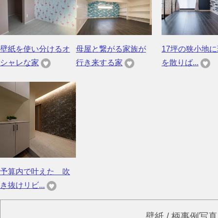
壁紙を使い分けるオ
母屋と繋がる家族が
17坪の狭小地
シャレな家
行き来する家
を散りば...
予算内で叶えた 吹
き抜けリビ...
壁紙 / 柄事例写