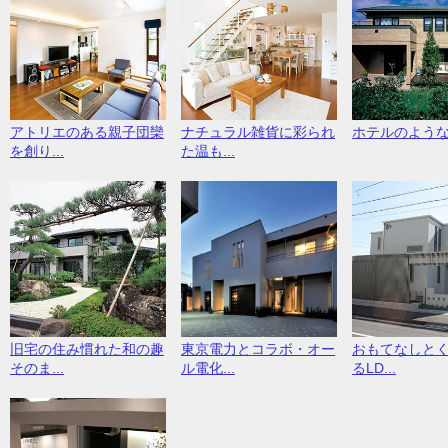
アトリエのある親子団欒
ナチュラル雑貨に彩られ
ホテルのよう
を創り...
た温も...
旧宅の住み慣れた和の趣
東京電力とコラボ・オー
おもてなしと
そのま...
ル電化...
るLD...