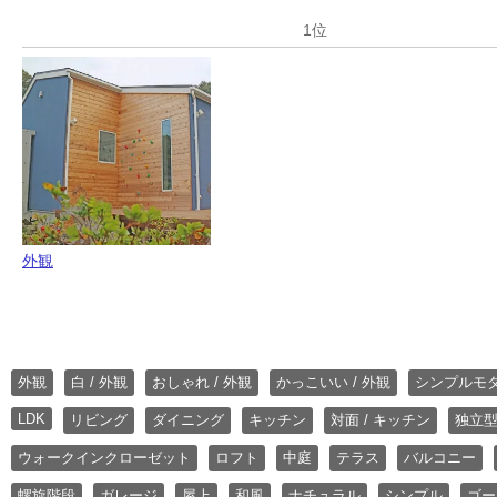
外観
外観
白 / 外観
おしゃれ / 外観
かっこいい / 外観
シンプルモ
LDK
リビング
ダイニング
キッチン
対面 / キッチン
独立型
ウォークインクローゼット
ロフト
中庭
テラス
バルコニー
螺旋階段
ガレージ
屋上
和風
ナチュラル
シンプル
ゴー