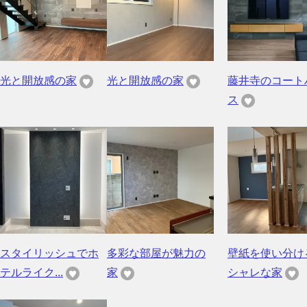
光と開放感の家
光と開放感の家
藤井寺のコート
ス
スタイリッシュでホ
多彩な部屋が魅力の
壁紙を使い分け
テルライク...
家
シャレな家