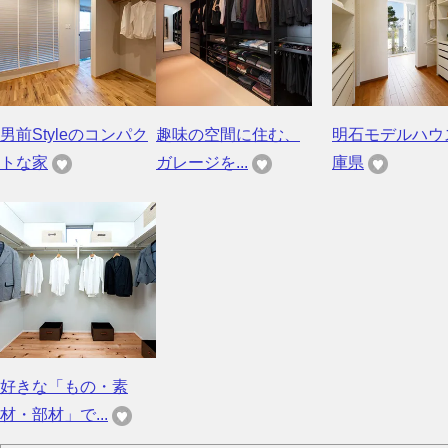
男前Styleのコンパク
趣味の空間に住む、
明石モデルハウ
トな家
ガレージを...
庫県
好きな「もの・素
材・部材」で...