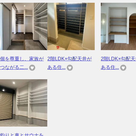
個を尊重し、家族が
2階LDK×勾配天井が
2階LDK×勾配
つながる二...
ある住...
ある住...
釣りと車とサウナを