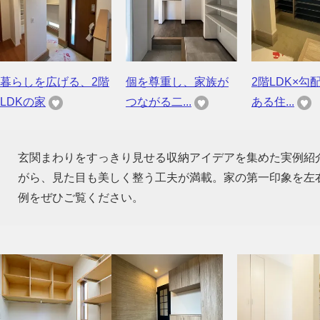
暮らしを広げる、2階
個を尊重し、家族が
2階LDK×勾
LDKの家
つながる二...
ある住...
玄関まわりをすっきり見せる収納アイデアを集めた実例紹
がら、見た目も美しく整う工夫が満載。家の第一印象を左
例をぜひご覧ください。