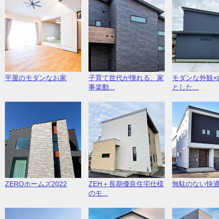
平屋のモダンなお家
子育て世代が憧れる、家
モダンな外観×
事楽動...
とした...
ZEROホームズ2022
ZEH＋長期優良住宅仕様
無駄のない快
のモ...