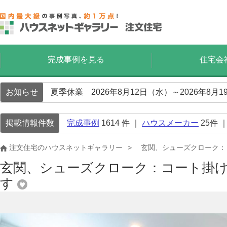
完成事例を見る
住宅会
お知らせ
夏季休業 2026年8月12日（水）～2026年8
掲載情報件数
完成事例
1614
件 ｜
ハウスメーカー
25
件 
注文住宅のハウスネットギャラリー
玄関、シューズクローク：
玄関、シューズクローク：コート掛
す