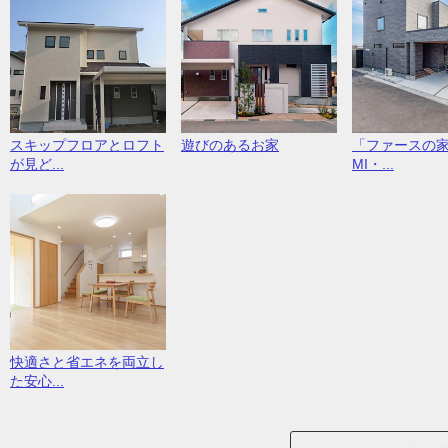
スキップフロアとロフト
遊びのあるお家
「ファースの家
が見ど...
MI・...
快適さと省エネを両立し
た安心...