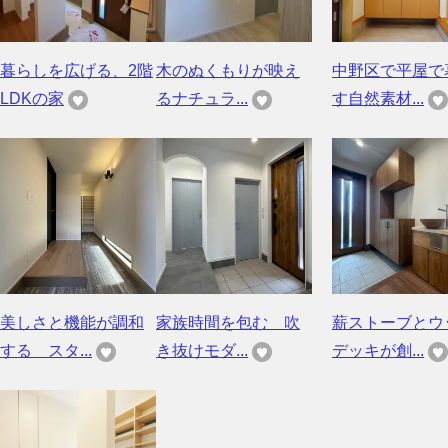
暮らしを広げる、2階
木のぬくもりが映え
中野区で平屋で
LDKの家
るナチュラ...
す自然素材...
美しさと機能が調和
家族時間を包む 吹
薪ストーブとウ
する スタ...
き抜けモダ...
デッキが創...