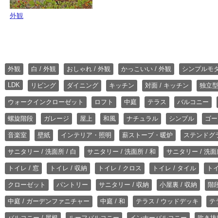
外観
外観
白 / 外観
おしゃれ / 外観
かっこいい / 外観
シンプルモ
LDK
リビング
ダイニング
キッチン
対面 / キッチン
独立型
ウォークインクローゼット
ロフト
中庭
テラス
バルコニー
螺旋階段
ガレージ
屋上
和風
ナチュラル
シンプル
ゴー
音楽室
壁紙
インテリア・照明
薪ストーブ・暖炉
ステンドグ
サニタリー / 洗面所 / 白
サニタリー / 洗面所 / 和
サニタリー / 洗面所
トイレ / 窓
トイレ / 収納
トイレ / クロス
トイレ / タイル
トイ
クローゼット
パントリー
サニタリー / 収納
小屋裏 / 収納
階段
中庭 / ガーデンファニチャー
中庭 / 和
テラス / ウッドデッキ
テ
バルコニー / 屋根
ルーフバルコニー
インナーバルコニー
吹き抜