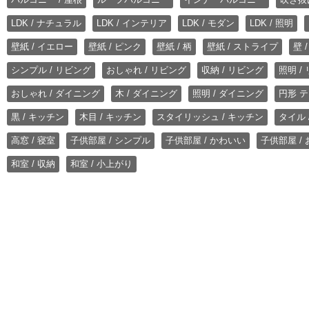
LDK / ナチュラル
LDK / インテリア
LDK / モダン
LDK / 照明
壁紙 / イエロー
壁紙 / ピンク
壁紙 / 柄
壁紙 / ストライプ
壁 
シンプル / リビング
おしゃれ / リビング
収納 / リビング
照明 /
おしゃれ / ダイニング
木 / ダイニング
照明 / ダイニング
円形 テ
黒 / キッチン
木目 / キッチン
スタイリッシュ / キッチン
タイル 
高窓 / 寝室
子供部屋 / シンプル
子供部屋 / かわいい
子供部屋 /
和室 / 収納
和室 / 小上がり