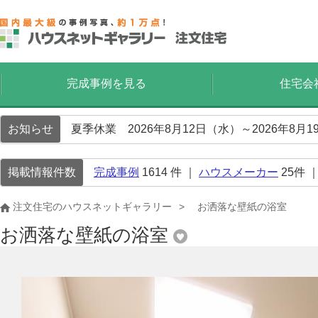
完成事例を見る
住宅会
お知らせ
夏季休業 2026年8月12日（水）～2026年8
掲載情報件数
完成事例
1614
件 ｜
ハウスメーカー
25
件 
注文住宅のハウスネットギャラリー
お洒落な壁紙の浴室
お洒落な壁紙の浴室