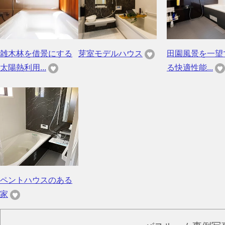
雑木林を借景にする
芽室モデルハウス
田園風景を一望
太陽熱利用...
る快適性能...
ペントハウスのある
家