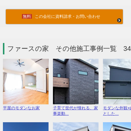
この会社に資料請求・お問い合わせ
ファースの家 その他施工事例一覧 3
平屋のモダンなお家
子育て世代が憧れる、家
モダンな外観×
事楽動...
とした...