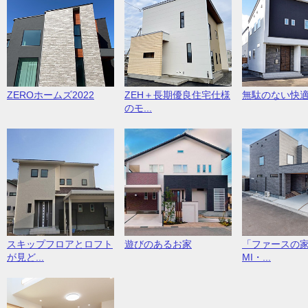
ZEROホームズ2022
ZEH＋長期優良住宅仕様
無駄のない快
のモ...
スキップフロアとロフト
遊びのあるお家
「ファースの家
が見ど...
MI・...