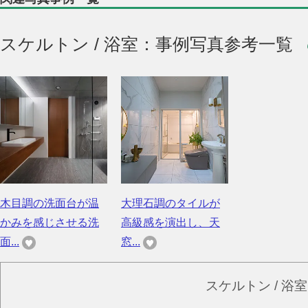
スケルトン / 浴室：事例写真参考一覧
木目調の洗面台が温
大理石調のタイルが
かみを感じさせる洗
高級感を演出し、天
面...
窓...
スケルトン / 浴