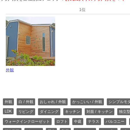
外観
外観
白 / 外観
おしゃれ / 外観
かっこいい / 外観
シンプルモ
LDK
リビング
ダイニング
キッチン
対面 / キッチン
独立型
ウォークインクローゼット
ロフト
中庭
テラス
バルコニー