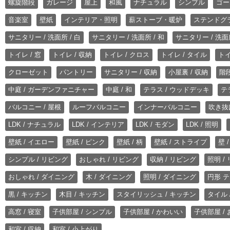
螺旋階段
ガレージ
屋上
和風
ナチュラル
シンプル
ゴー
音楽室
壁紙
インテリア・照明
薪ストーブ・暖炉
ステンドグ
サニタリー / 洗面所 / 白
サニタリー / 洗面所 / 和
サニタリー / 洗面所
トイレ / 窓
トイレ / 収納
トイレ / クロス
トイレ / タイル
トイ
クローゼット
パントリー
サニタリー / 収納
小屋裏 / 収納
階段
中庭 / ガーデンファニチャー
中庭 / 和
テラス / ウッドデッキ
テ
バルコニー / 屋根
ルーフバルコニー
インナーバルコニー
吹き抜
LDK / ナチュラル
LDK / インテリア
LDK / モダン
LDK / 照明
壁紙 / イエロー
壁紙 / ピンク
壁紙 / 柄
壁紙 / ストライプ
壁 
シンプル / リビング
おしゃれ / リビング
収納 / リビング
照明 /
おしゃれ / ダイニング
木 / ダイニング
照明 / ダイニング
円形 テ
黒 / キッチン
木目 / キッチン
スタイリッシュ / キッチン
タイル 
高窓 / 寝室
子供部屋 / シンプル
子供部屋 / かわいい
子供部屋 /
和室 / 収納
和室 / 小上がり