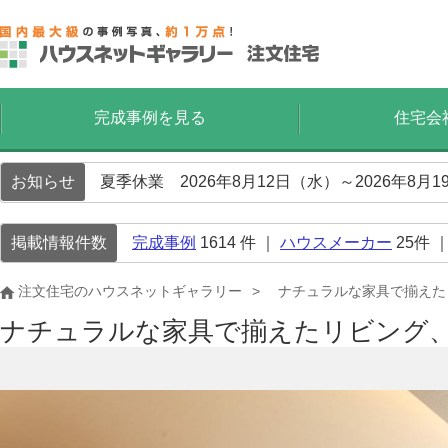
完成事例を見る
住宅会
お知らせ
夏季休業 2026年8月12日（水）～2026年8
掲載情報件数
完成事例
1614
件 ｜
ハウスメーカー
25
件 
注文住宅のハウスネットギャラリー
ナチュラルな家具で揃えた
ナチュラルな家具で揃えたリビング