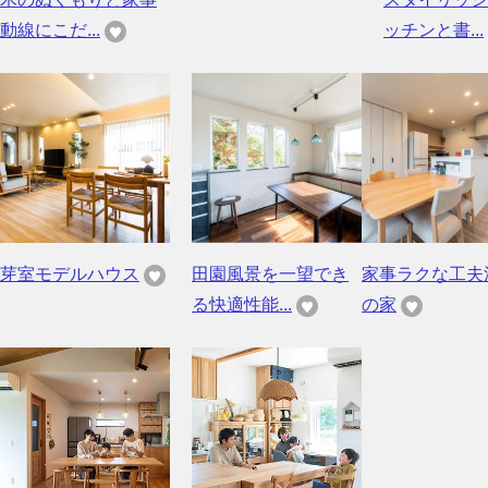
動線にこだ...
ッチンと書...
芽室モデルハウス
田園風景を一望でき
家事ラクな工夫
る快適性能...
の家