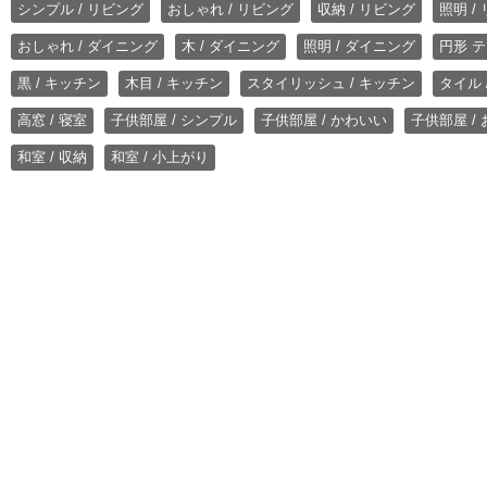
シンプル / リビング
おしゃれ / リビング
収納 / リビング
照明 /
おしゃれ / ダイニング
木 / ダイニング
照明 / ダイニング
円形 テ
黒 / キッチン
木目 / キッチン
スタイリッシュ / キッチン
タイル 
高窓 / 寝室
子供部屋 / シンプル
子供部屋 / かわいい
子供部屋 /
和室 / 収納
和室 / 小上がり