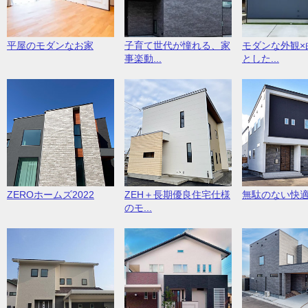
平屋のモダンなお家
子育て世代が憧れる、家
モダンな外観×
事楽動...
とした...
ZEROホームズ2022
ZEH＋長期優良住宅仕様
無駄のない快
のモ...