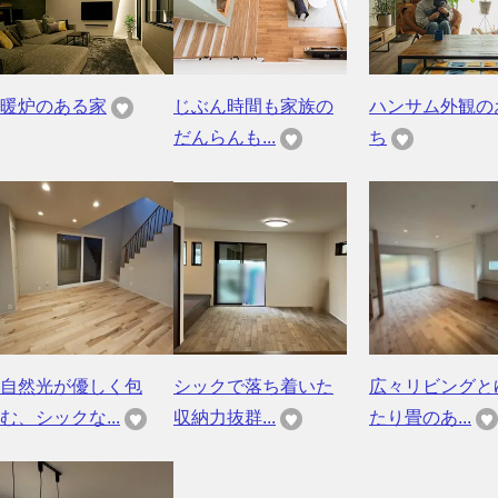
暖炉のある家
じぶん時間も家族の
ハンサム外観の
だんらんも...
ち
自然光が優しく包
シックで落ち着いた
広々リビングと
む、シックな...
収納力抜群...
たり畳のあ...