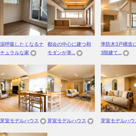
深呼吸したくなるナ
都会の中心に建つ和
準防木3戸構造
チュラルな家
モダンが美...
3階建て...
芽室モデルハウス
芽室モデルハウス
芽室モデルハウ