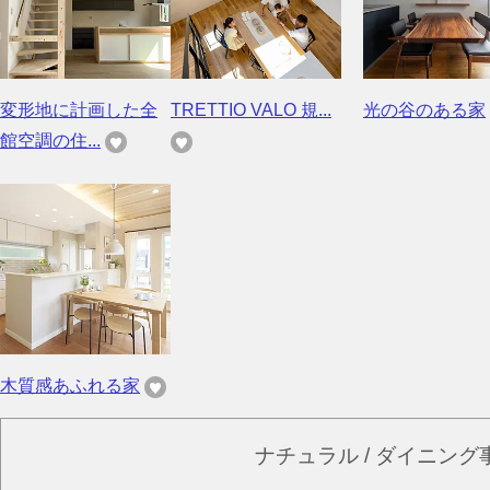
変形地に計画した全
TRETTIO VALO 規...
光の谷のある家
館空調の住...
木質感あふれる家
ナチュラル / ダイニン