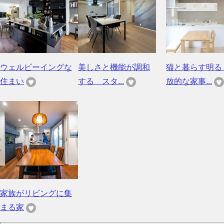
ウェルビーイングな
美しさと機能が調和
猫と暮らす明る
住まい
する スタ...
放的な家事...
家族がリビングに集
まる家