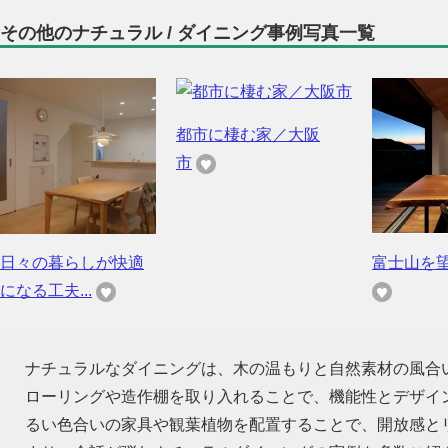
その他のナチュラル / ダイニング事例写真一覧
都市に棲む家／大阪
市
日々の暮らしが快適
富士山を
になる工夫...
ナチュラルなダイニングは、木の温もりと自然素材の風合
ローリングや造作棚を取り入れることで、機能性とデザイ
るい色合いの家具や観葉植物を配置することで、開放感と