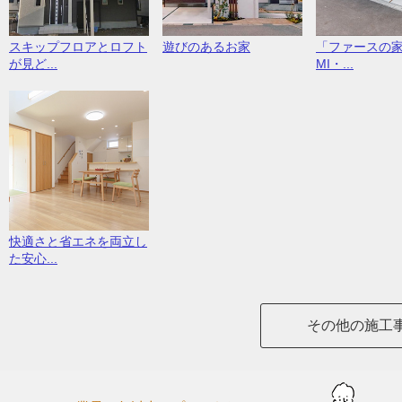
スキップフロアとロフト
遊びのあるお家
「ファースの家
が見ど...
MI・...
快適さと省エネを両立し
た安心...
その他の施工