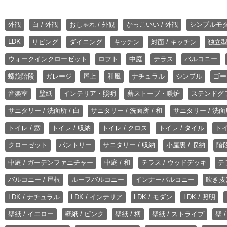
外観
白 / 外観
おしゃれ / 外観
かっこいい / 外観
シンプルモ
LDK
リビング
ダイニング
キッチン
対面 / キッチン
独立型
ウォークインクローゼット
ロフト
中庭
テラス
バルコニー
螺旋階段
ガレージ
屋上
和風
ナチュラル
シンプル
ゴー
音楽室
壁紙
インテリア・照明
薪ストーブ・暖炉
ステンドグ
サニタリー / 洗面所 / 白
サニタリー / 洗面所 / 和
サニタリー / 洗面所
トイレ / 窓
トイレ / 収納
トイレ / クロス
トイレ / タイル
トイ
クローゼット
パントリー
サニタリー / 収納
小屋裏 / 収納
階段
中庭 / ガーデンファニチャー
中庭 / 和
テラス / ウッドデッキ
テ
バルコニー / 屋根
ルーフバルコニー
インナーバルコニー
吹き抜
LDK / ナチュラル
LDK / インテリア
LDK / モダン
LDK / 照明
壁紙 / イエロー
壁紙 / ピンク
壁紙 / 柄
壁紙 / ストライプ
壁 