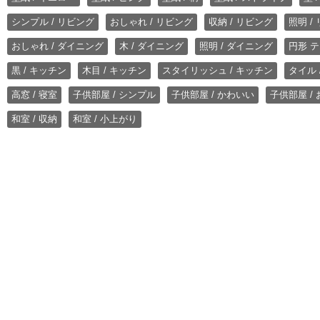
シンプル / リビング
おしゃれ / リビング
収納 / リビング
照明 /
おしゃれ / ダイニング
木 / ダイニング
照明 / ダイニング
円形 テ
黒 / キッチン
木目 / キッチン
スタイリッシュ / キッチン
タイル 
高窓 / 寝室
子供部屋 / シンプル
子供部屋 / かわいい
子供部屋 /
和室 / 収納
和室 / 小上がり