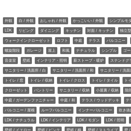
外観
白 / 外観
おしゃれ / 外観
かっこいい / 外観
シンプルモ
LDK
リビング
ダイニング
キッチン
対面 / キッチン
独立型
ウォークインクローゼット
ロフト
中庭
テラス
バルコニー
螺旋階段
ガレージ
屋上
和風
ナチュラル
シンプル
ゴー
音楽室
壁紙
インテリア・照明
薪ストーブ・暖炉
ステンドグ
サニタリー / 洗面所 / 白
サニタリー / 洗面所 / 和
サニタリー / 洗面所
トイレ / 窓
トイレ / 収納
トイレ / クロス
トイレ / タイル
トイ
クローゼット
パントリー
サニタリー / 収納
小屋裏 / 収納
階段
中庭 / ガーデンファニチャー
中庭 / 和
テラス / ウッドデッキ
テ
バルコニー / 屋根
ルーフバルコニー
インナーバルコニー
吹き抜
LDK / ナチュラル
LDK / インテリア
LDK / モダン
LDK / 照明
壁紙 / イエロー
壁紙 / ピンク
壁紙 / 柄
壁紙 / ストライプ
壁 