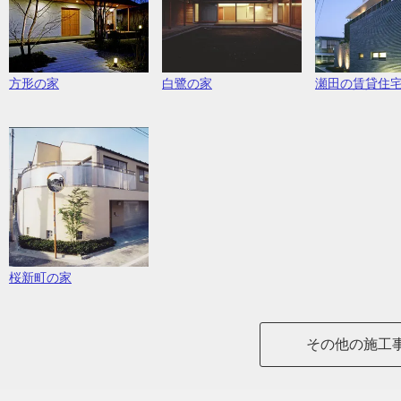
方形の家
白鷺の家
瀬田の賃貸住
桜新町の家
その他の施工