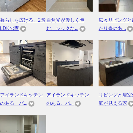
暮らしを広げる、2階
自然光が優しく包
広々リビングと
LDKの家
む、シックな...
たり畳のあ...
アイランドキッチン
アイランドキッチン
リビングと居室
のある、バ...
のある、バ...
庭が見える家