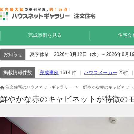
完成事例を見る
住宅会
お知らせ
夏季休業 2026年8月12日（水）～2026年8
掲載情報件数
完成事例
1614
件 ｜
ハウスメーカー
25
件 
注文住宅のハウスネットギャラリー
鮮やかな赤のキャビネット
鮮やかな赤のキャビネットが特徴の