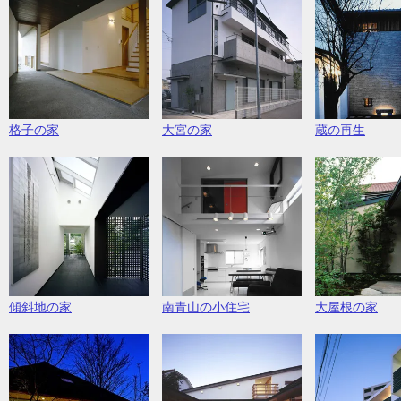
格子の家
大宮の家
蔵の再生
傾斜地の家
南青山の小住宅
大屋根の家