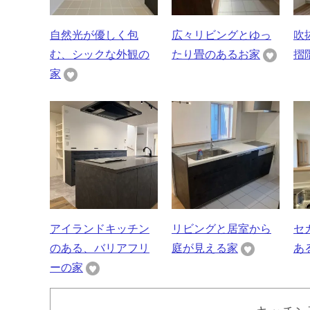
自然光が優しく包
広々リビングとゆっ
吹
む、シックな外観の
たり畳のあるお家
摺
家
アイランドキッチン
リビングと居室から
セ
のある、バリアフリ
庭が見える家
あ
ーの家