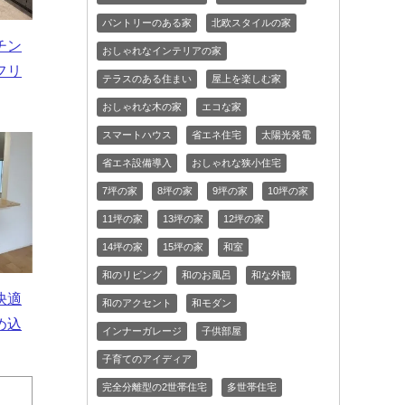
パントリーのある家
北欧スタイルの家
チン
おしゃれなインテリアの家
フリ
テラスのある住まい
屋上を楽しむ家
おしゃれな木の家
エコな家
スマートハウス
省エネ住宅
太陽光発電
省エネ設備導入
おしゃれな狭小住宅
7坪の家
8坪の家
9坪の家
10坪の家
11坪の家
13坪の家
12坪の家
14坪の家
15坪の家
和室
和のリビング
和のお風呂
和な外観
快適
和のアクセント
和モダン
め込
インナーガレージ
子供部屋
子育てのアイディア
完全分離型の2世帯住宅
多世帯住宅