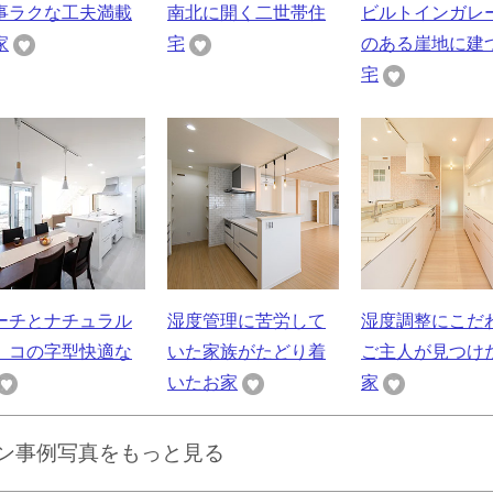
事ラクな工夫満載
南北に開く二世帯住
ビルトインガレ
家
宅
のある崖地に建
宅
ーチとナチュラル
湿度管理に苦労して
湿度調整にこだ
 コの字型快適な
いた家族がたどり着
ご主人が見つけ
いたお家
家
ッチン事例写真をもっと見る