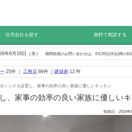
住宅会社を探す
無料で相談する
026年8月19日（水）
期間前後のお問い合わせは、8月20日(木)以降の
ー
25
件 ｜
工務店
66
件 ｜
建築家
12
件
台シンクを設置し、家事の効率の良い家族に優しいキッチン
し、家事の効率の良い家族に優しい
投稿日：2024年