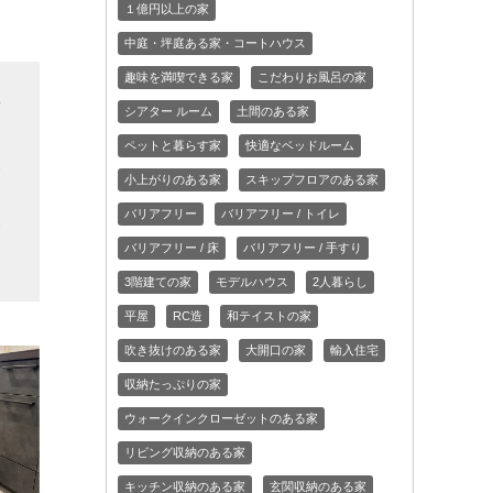
１億円以上の家
中庭・坪庭ある家・コートハウス
趣味を満喫できる家
こだわりお風呂の家
や
シアター ルーム
土間のある家
た
ペットと暮らす家
快適なベッドルーム
い
小上がりのある家
スキップフロアのある家
見
バリアフリー
バリアフリー / トイレ
会
バリアフリー / 床
バリアフリー / 手すり
3階建ての家
モデルハウス
2人暮らし
平屋
RC造
和テイストの家
吹き抜けのある家
大開口の家
輸入住宅
収納たっぷりの家
ウォークインクローゼットのある家
リビング収納のある家
キッチン収納のある家
玄関収納のある家