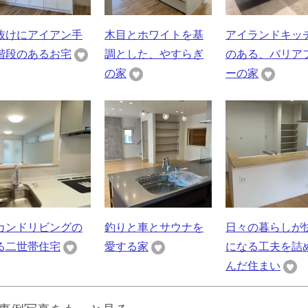
抜けにアイアン手
木目とホワイトを基
アイランドキッ
階段のあるお宅
調とした、やすらぎ
のある、バリア
の家
ーの家
カンドリビングの
釣りと車とサウナを
日々の暮らしが
る二世帯住宅
愛する家
になる工夫を詰
んだ住まい