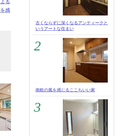
による
質を感
古くならずに深くなるアンティークと
いうアートな住まい
イ
ト
南欧の風を感じるここちいい家