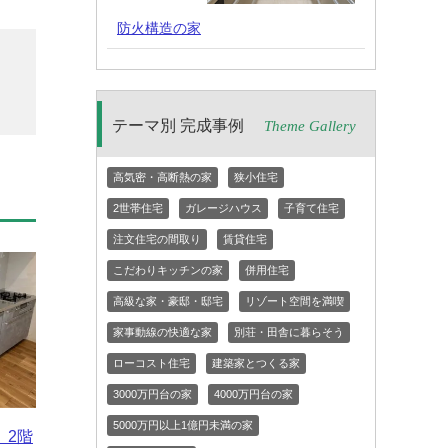
防火構造の家
テーマ別 完成事例
Theme Gallery
高気密・高断熱の家
狭小住宅
2世帯住宅
ガレージハウス
子育て住宅
注文住宅の間取り
賃貸住宅
こだわりキッチンの家
併用住宅
高級な家・豪邸・邸宅
リゾート空間を満喫
家事動線の快適な家
別荘・田舎に暮らそう
ローコスト住宅
建築家とつくる家
3000万円台の家
4000万円台の家
5000万円以上1億円未満の家
、2階