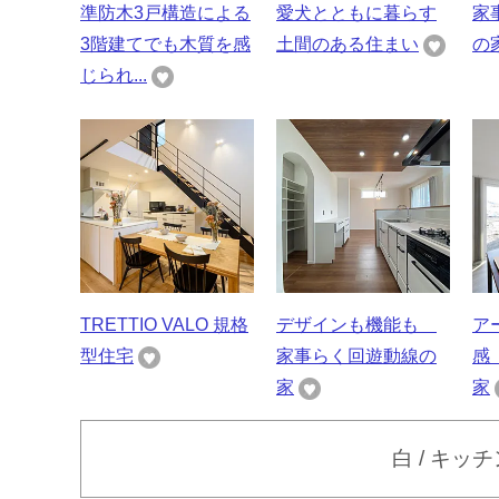
準防木3戸構造による
愛犬とともに暮らす
家
3階建てでも木質を感
土間のある住まい
の
じられ...
TRETTIO VALO 規格
デザインも機能も
ア
型住宅
家事らく回遊動線の
感
家
家
白 / キ