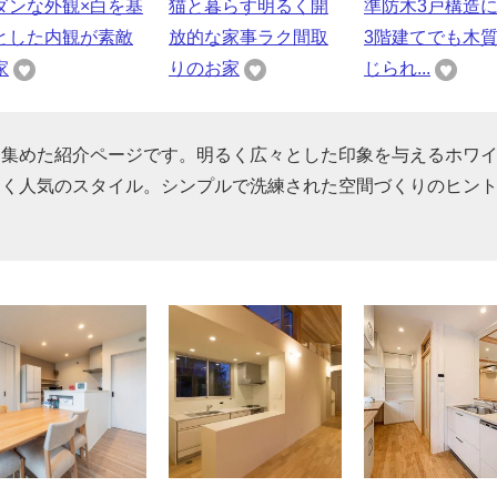
ダンな外観×白を基
猫と暮らす明るく開
準防木3戸構造
とした内観が素敵
放的な家事ラク間取
3階建てでも木
家
りのお家
じられ...
を集めた紹介ページです。明るく広々とした印象を与えるホワ
すく人気のスタイル。シンプルで洗練された空間づくりのヒン