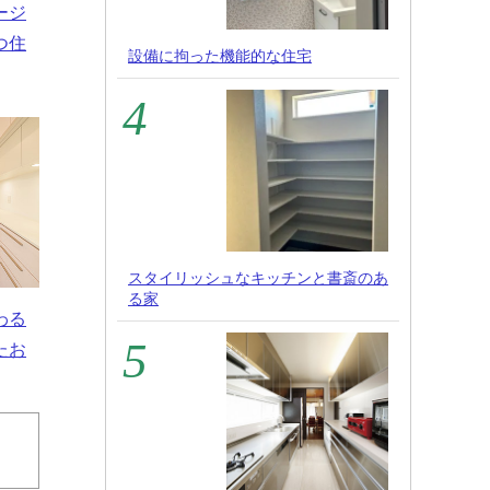
ージ
つ住
設備に拘った機能的な住宅
スタイリッシュなキッチンと書斎のあ
る家
わる
たお