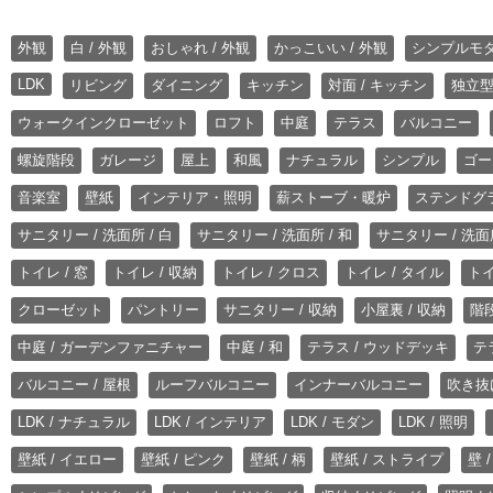
外観
白 / 外観
おしゃれ / 外観
かっこいい / 外観
シンプルモ
LDK
リビング
ダイニング
キッチン
対面 / キッチン
独立型
ウォークインクローゼット
ロフト
中庭
テラス
バルコニー
螺旋階段
ガレージ
屋上
和風
ナチュラル
シンプル
ゴー
音楽室
壁紙
インテリア・照明
薪ストーブ・暖炉
ステンドグ
サニタリー / 洗面所 / 白
サニタリー / 洗面所 / 和
サニタリー / 洗面所
トイレ / 窓
トイレ / 収納
トイレ / クロス
トイレ / タイル
トイ
クローゼット
パントリー
サニタリー / 収納
小屋裏 / 収納
階段
中庭 / ガーデンファニチャー
中庭 / 和
テラス / ウッドデッキ
テ
バルコニー / 屋根
ルーフバルコニー
インナーバルコニー
吹き抜
LDK / ナチュラル
LDK / インテリア
LDK / モダン
LDK / 照明
壁紙 / イエロー
壁紙 / ピンク
壁紙 / 柄
壁紙 / ストライプ
壁 