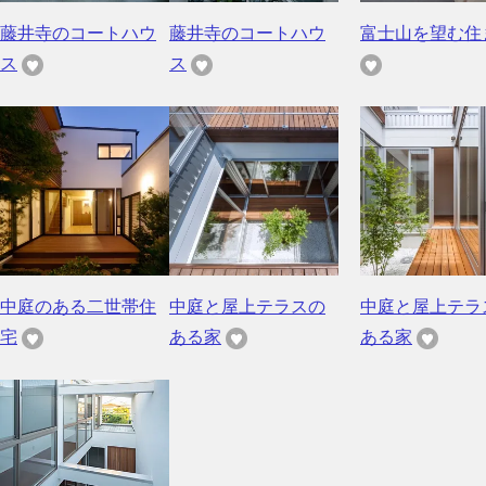
藤井寺のコートハウ
藤井寺のコートハウ
富士山を望む住
ス
ス
中庭のある二世帯住
中庭と屋上テラスの
中庭と屋上テラ
宅
ある家
ある家