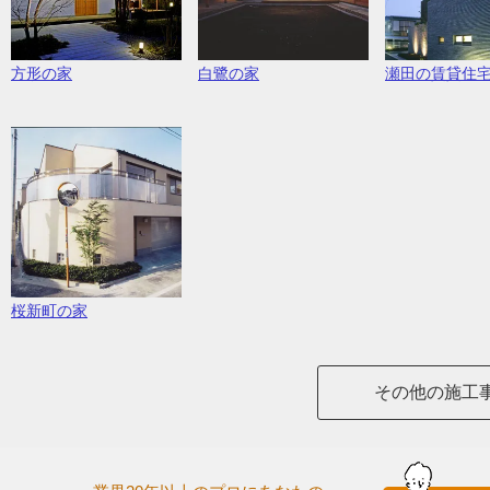
方形の家
白鷺の家
瀬田の賃貸住
桜新町の家
その他の施工