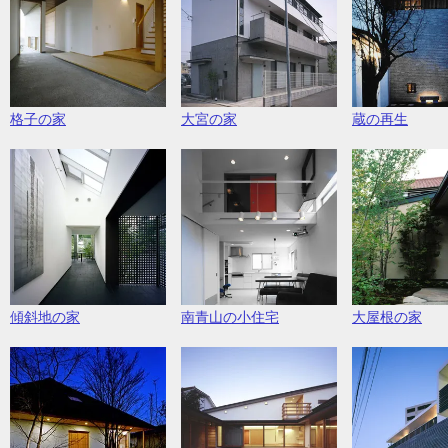
格子の家
大宮の家
蔵の再生
傾斜地の家
南青山の小住宅
大屋根の家