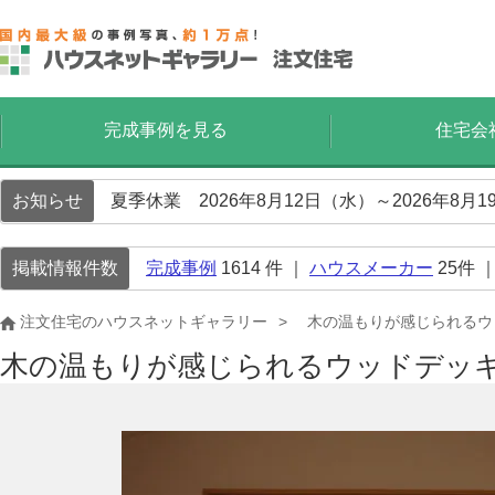
完成事例を見る
住宅会
お知らせ
夏季休業 2026年8月12日（水）～2026年8
掲載情報件数
完成事例
1614
件 ｜
ハウスメーカー
25
件 
注文住宅のハウスネットギャラリー
木の温もりが感じられるウ
木の温もりが感じられるウッドデッ