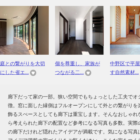
庭との繋がりを大切
個を尊重し、家族が
中野区で平屋
にした省エ...
つながる二...
す自然素材...
廊下だって家の一部。狭い空間でもちょっとした工夫でオ
徴。窓に面した縁側はフルオープンにして外との繋がりを
飾るスぺースとしても廊下は重宝します。そんなおしゃれ
ら考えられた廊下の配置など参考になる写真も多数。実際
の廊下だけれど隠れたアイデアが満載です。気になる写真