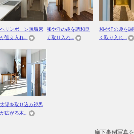
ヘリンボーン無垢床
和や洋の趣を調和良
和や洋の趣を調
が迎え入れ...
く取り入れ...
く取り入れ...
太陽を取り込み視界
が広がる木...
廊下事例写真