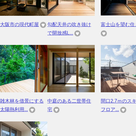
大阪市の現代町屋
勾配天井の吹き抜け
富士山を望む住
で開放感L...
雑木林を借景にする
中庭のある二世帯住
間口2.7ｍのス
太陽熱利用...
宅
フロア...