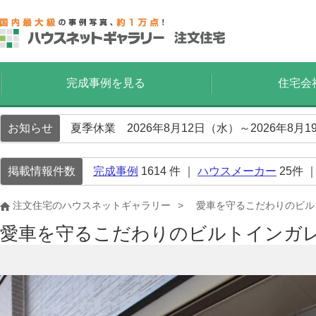
完成事例を見る
住宅会
お知らせ
夏季休業 2026年8月12日（水）～2026年8
掲載情報件数
完成事例
1614
件 ｜
ハウスメーカー
25
件 
注文住宅のハウスネットギャラリー
愛車を守るこだわりのビル
愛車を守るこだわりのビルトインガ