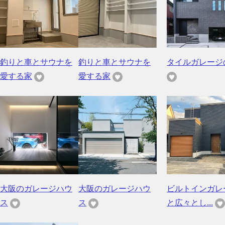
釣りと車とサウナを
釣りと車とサウナを
タイルガレージ
愛する家
愛する家
大阪のガレージハウ
大阪のガレージハウ
ビルトインガレ
ス
ス
と広々とし...