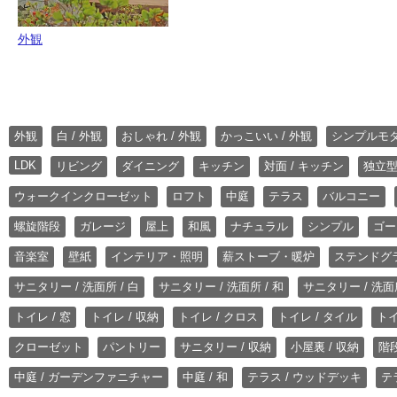
外観
外観
白 / 外観
おしゃれ / 外観
かっこいい / 外観
シンプルモ
LDK
リビング
ダイニング
キッチン
対面 / キッチン
独立型
ウォークインクローゼット
ロフト
中庭
テラス
バルコニー
螺旋階段
ガレージ
屋上
和風
ナチュラル
シンプル
ゴー
音楽室
壁紙
インテリア・照明
薪ストーブ・暖炉
ステンドグ
サニタリー / 洗面所 / 白
サニタリー / 洗面所 / 和
サニタリー / 洗面所
トイレ / 窓
トイレ / 収納
トイレ / クロス
トイレ / タイル
トイ
クローゼット
パントリー
サニタリー / 収納
小屋裏 / 収納
階段
中庭 / ガーデンファニチャー
中庭 / 和
テラス / ウッドデッキ
テ