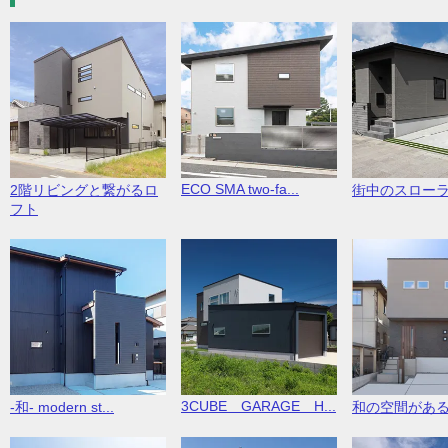
ECO SMA two-fa...
2階リビングと繋がるロ
街中のスロー
フト
3CUBE GARAGE H...
-和- modern st...
和の空間があ