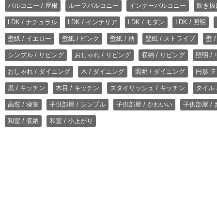
バルコニー / 屋根
ルーフバルコニー
インナーバルコニー
吹き抜
LDK / ナチュラル
LDK / インテリア
LDK / モダン
LDK / 照明
壁紙 / イエロー
壁紙 / ピンク
壁紙 / 柄
壁紙 / ストライプ
壁 
シンプル / リビング
おしゃれ / リビング
収納 / リビング
照明 /
おしゃれ / ダイニング
木 / ダイニング
照明 / ダイニング
円形 テ
黒 / キッチン
木目 / キッチン
スタイリッシュ / キッチン
タイル 
高窓 / 寝室
子供部屋 / シンプル
子供部屋 / かわいい
子供部屋 /
和室 / 収納
和室 / 小上がり