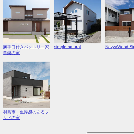
simple natural
Navy×Wood Sim
勝手口付きパントリー家
事楽の家
羽島市 重厚感のあるソ
リドの家