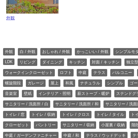
外観
外観
白 / 外観
おしゃれ / 外観
かっこいい / 外観
シンプルモ
LDK
リビング
ダイニング
キッチン
対面 / キッチン
独立型
ウォークインクローゼット
ロフト
中庭
テラス
バルコニー
螺旋階段
ガレージ
屋上
和風
ナチュラル
シンプル
ゴー
音楽室
壁紙
インテリア・照明
薪ストーブ・暖炉
ステンドグ
サニタリー / 洗面所 / 白
サニタリー / 洗面所 / 和
サニタリー / 洗面所
トイレ / 窓
トイレ / 収納
トイレ / クロス
トイレ / タイル
トイ
クローゼット
パントリー
サニタリー / 収納
小屋裏 / 収納
階段
中庭 / ガーデンファニチャー
中庭 / 和
テラス / ウッドデッキ
テ