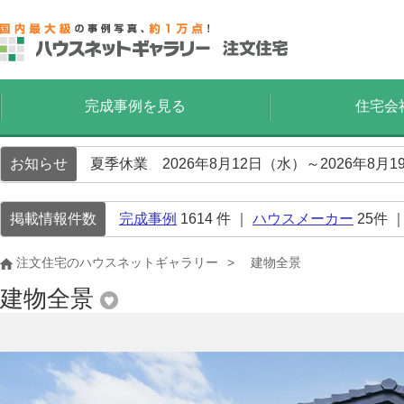
完成事例を見る
住宅会
お知らせ
夏季休業 2026年8月12日（水）～2026年8
掲載情報件数
完成事例
1614
件 ｜
ハウスメーカー
25
件 
注文住宅のハウスネットギャラリー
建物全景
建物全景