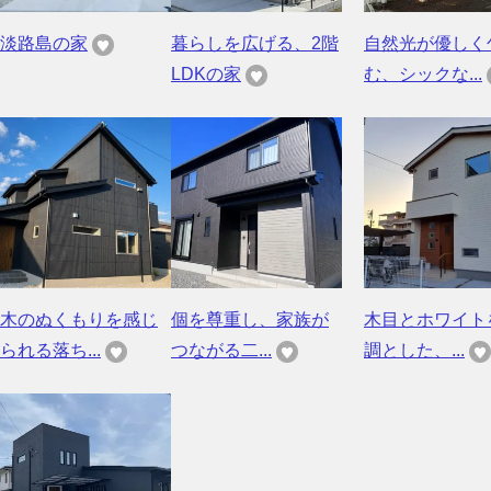
淡路島の家
暮らしを広げる、2階
自然光が優しく
LDKの家
む、シックな...
木のぬくもりを感じ
個を尊重し、家族が
木目とホワイト
られる落ち...
つながる二...
調とした、...