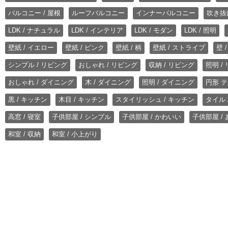
バルコニー / 屋根
ルーフバルコニー
インナーバルコニー
吹き抜
LDK / ナチュラル
LDK / インテリア
LDK / モダン
LDK / 照明
壁紙 / イエロー
壁紙 / ピンク
壁紙 / 柄
壁紙 / ストライプ
壁 
シンプル / リビング
おしゃれ / リビング
収納 / リビング
照明 /
おしゃれ / ダイニング
木 / ダイニング
照明 / ダイニング
円形 テ
黒 / キッチン
木目 / キッチン
スタイリッシュ / キッチン
タイル 
高窓 / 寝室
子供部屋 / シンプル
子供部屋 / かわいい
子供部屋 /
和室 / 収納
和室 / 小上がり