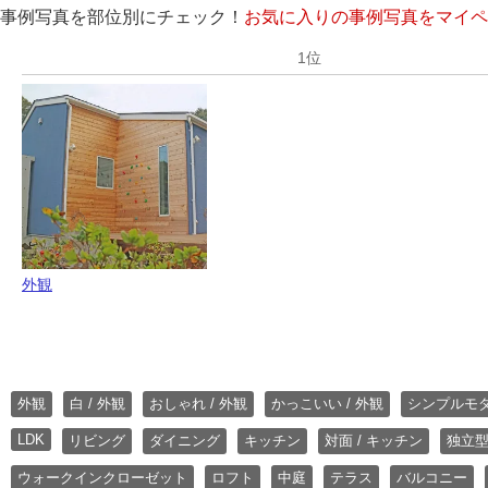
事例写真を部位別にチェック！
お気に入りの事例写真をマイペ
外観
外観
白 / 外観
おしゃれ / 外観
かっこいい / 外観
シンプルモ
LDK
リビング
ダイニング
キッチン
対面 / キッチン
独立型
ウォークインクローゼット
ロフト
中庭
テラス
バルコニー