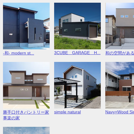
3CUBE GARAGE H...
-和- modern st...
和の空間があ
simple natural
Navy×Wood Sim
勝手口付きパントリー家
事楽の家