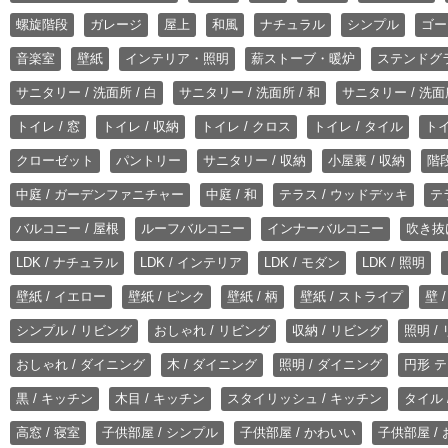
螺旋階段
ガレージ
屋上
和風
ナチュラル
シンプル
ゴー
音楽室
壁紙
インテリア・照明
薪ストーブ・暖炉
ステンドグ
サニタリー / 洗面所 / 白
サニタリー / 洗面所 / 和
サニタリー / 洗面所
トイレ / 窓
トイレ / 収納
トイレ / クロス
トイレ / タイル
トイ
クローゼット
パントリー
サニタリー / 収納
小屋裏 / 収納
階段
中庭 / ガーデンファニチャー
中庭 / 和
テラス / ウッドデッキ
テ
バルコニー / 屋根
ルーフバルコニー
インナーバルコニー
吹き抜
LDK / ナチュラル
LDK / インテリア
LDK / モダン
LDK / 照明
壁紙 / イエロー
壁紙 / ピンク
壁紙 / 柄
壁紙 / ストライプ
壁 
シンプル / リビング
おしゃれ / リビング
収納 / リビング
照明 /
おしゃれ / ダイニング
木 / ダイニング
照明 / ダイニング
円形 テ
黒 / キッチン
木目 / キッチン
スタイリッシュ / キッチン
タイル 
高窓 / 寝室
子供部屋 / シンプル
子供部屋 / かわいい
子供部屋 /