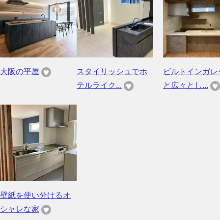
大阪の平屋
スタイリッシュでホ
ビルトインガレ
テルライク...
と広々とし...
壁紙を使い分けるオ
シャレな家