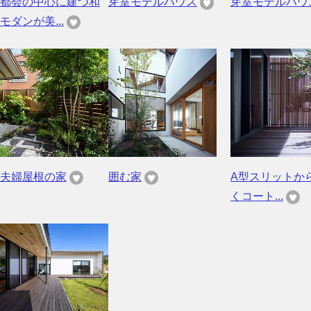
都会の中心に建つ和
芽室モデルハウス
芽室モデルハウ
モダンが美...
夫婦屋根の家
囲む家
A型スリットか
くコート...