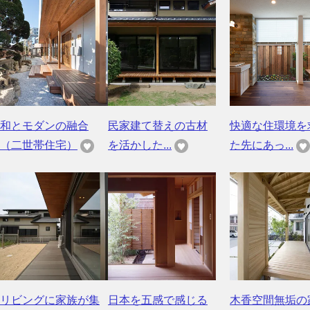
和とモダンの融合
民家建て替えの古材
快適な住環境を
（二世帯住宅）
を活かした...
た先にあっ...
リビングに家族が集
日本を五感で感じる
木香空間無垢の