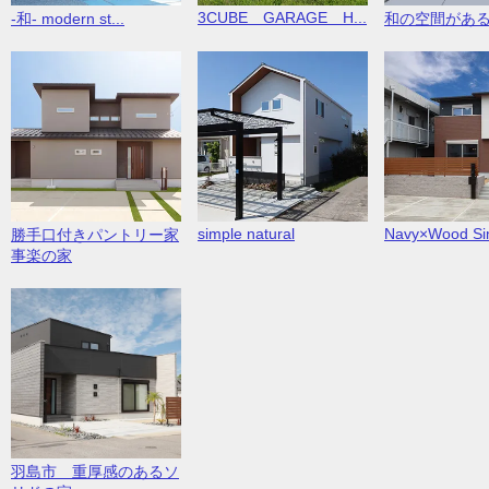
3CUBE GARAGE H...
-和- modern st...
和の空間があ
simple natural
Navy×Wood Sim
勝手口付きパントリー家
事楽の家
羽島市 重厚感のあるソ