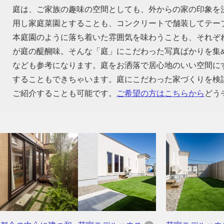
庭は、ご家族の趣味の空間としても、外からの家の印象を
用し家庭菜園とすることも、コンクリートで舗装してテー
本庭園のように落ち着いた雰囲気を味わうことも、それぞ
が庭の醍醐味。そんな「庭」にこだわった写真ばかりを集
なども参考になります。庭をお洒落で居心地のいい空間に
することもできちゃいます。庭にこだわった家づくりを検
ご紹介することも可能です。
ご希望の方はこちらから
どう