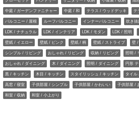
クローゼット
パントリー
サニタリー / 収納
小屋裏 / 収納
階段
中庭 / ガーデンファニチャー
中庭 / 和
テラス / ウッドデッキ
テ
バルコニー / 屋根
ルーフバルコニー
インナーバルコニー
吹き抜
LDK / ナチュラル
LDK / インテリア
LDK / モダン
LDK / 照明
壁紙 / イエロー
壁紙 / ピンク
壁紙 / 柄
壁紙 / ストライプ
壁 
シンプル / リビング
おしゃれ / リビング
収納 / リビング
照明 /
おしゃれ / ダイニング
木 / ダイニング
照明 / ダイニング
円形 テ
黒 / キッチン
木目 / キッチン
スタイリッシュ / キッチン
タイル 
高窓 / 寝室
子供部屋 / シンプル
子供部屋 / かわいい
子供部屋 /
和室 / 収納
和室 / 小上がり