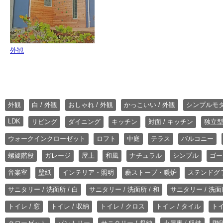
外観
外観
白 / 外観
おしゃれ / 外観
かっこいい / 外観
シンプルモ
LDK
リビング
ダイニング
キッチン
対面 / キッチン
独立型
ウォークインクローゼット
ロフト
中庭
テラス
バルコニー
螺旋階段
ガレージ
屋上
和風
ナチュラル
シンプル
ゴー
音楽室
壁紙
インテリア・照明
薪ストーブ・暖炉
ステンドグ
サニタリー / 洗面所 / 白
サニタリー / 洗面所 / 和
サニタリー / 洗面所
トイレ / 窓
トイレ / 収納
トイレ / クロス
トイレ / タイル
トイ