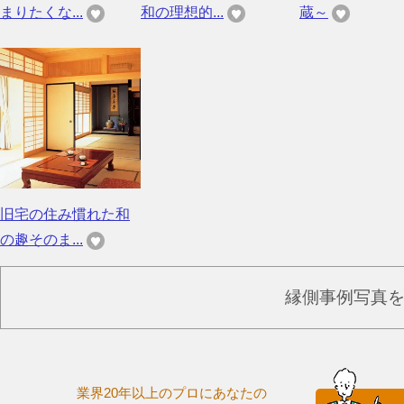
まりたくな...
和の理想的...
蔵～
旧宅の住み慣れた和
の趣そのま...
縁側事例写真
業界20年以上のプロにあなたの