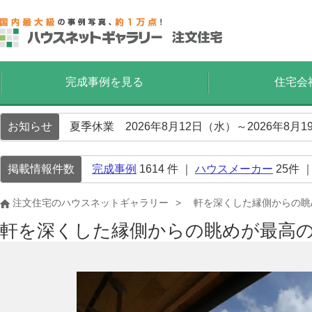
完成事例を見る
住宅会
お知らせ
夏季休業 2026年8月12日（水）～2026年8
掲載情報件数
完成事例
1614
件 ｜
ハウスメーカー
25
件 
注文住宅のハウスネットギャラリー
軒を深くした縁側からの眺
軒を深くした縁側からの眺めが最高