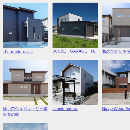
3CUBE GARAGE H...
-和- modern st...
和の空間があ
simple natural
Navy×Wood Sim
勝手口付きパントリー家
事楽の家