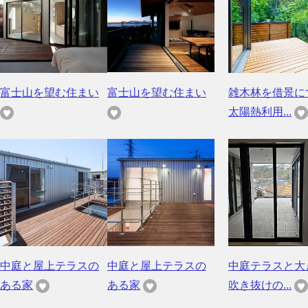
富士山を望む住まい
富士山を望む住まい
雑木林を借景に
太陽熱利用...
中庭と屋上テラスの
中庭と屋上テラスの
中庭テラスと大
ある家
ある家
吹き抜けの...