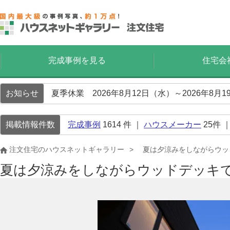
完成事例を見る
住宅会
お知らせ
夏季休業 2026年8月12日（水）～2026年8
掲載情報件数
完成事例
1614
件 ｜
ハウスメーカー
25
件 
注文住宅のハウスネットギャラリー
夏は夕涼みをしながらウッ
夏は夕涼みをしながらウッドデッキ