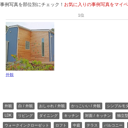
事例写真を部位別にチェック！
お気に入りの事例写真をマイペ
外観
外観
白 / 外観
おしゃれ / 外観
かっこいい / 外観
シンプルモ
LDK
リビング
ダイニング
キッチン
対面 / キッチン
独立型
ウォークインクローゼット
ロフト
中庭
テラス
バルコニー