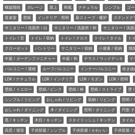
螺旋階段
ガレージ
屋上
和風
ナチュラル
シンプル
ゴー
音楽室
壁紙
インテリア・照明
薪ストーブ・暖炉
ステンドグ
サニタリー / 洗面所 / 白
サニタリー / 洗面所 / 和
サニタリー / 洗面所
トイレ / 窓
トイレ / 収納
トイレ / クロス
トイレ / タイル
トイ
クローゼット
パントリー
サニタリー / 収納
小屋裏 / 収納
階段
中庭 / ガーデンファニチャー
中庭 / 和
テラス / ウッドデッキ
テ
バルコニー / 屋根
ルーフバルコニー
インナーバルコニー
吹き抜
LDK / ナチュラル
LDK / インテリア
LDK / モダン
LDK / 照明
壁紙 / イエロー
壁紙 / ピンク
壁紙 / 柄
壁紙 / ストライプ
壁 
シンプル / リビング
おしゃれ / リビング
収納 / リビング
照明 /
おしゃれ / ダイニング
木 / ダイニング
照明 / ダイニング
円形 テ
黒 / キッチン
木目 / キッチン
スタイリッシュ / キッチン
タイル 
高窓 / 寝室
子供部屋 / シンプル
子供部屋 / かわいい
子供部屋 /