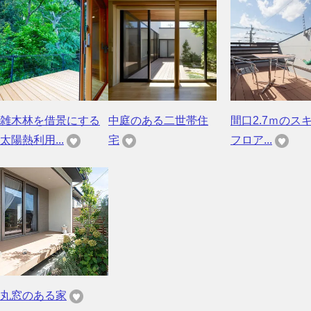
雑木林を借景にする
中庭のある二世帯住
間口2.7ｍのス
太陽熱利用...
宅
フロア...
丸窓のある家