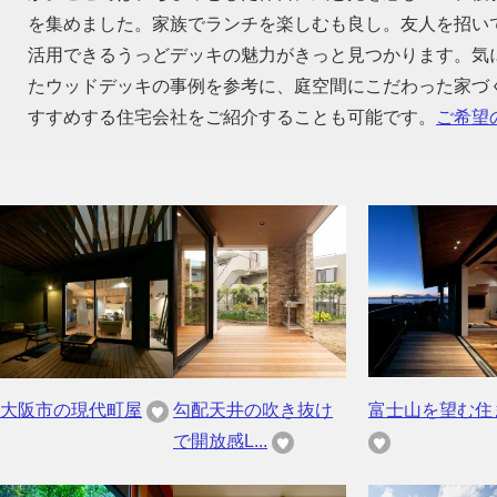
を集めました。家族でランチを楽しむも良し。友人を招い
活用できるうっどデッキの魅力がきっと見つかります。気
たウッドデッキの事例を参考に、庭空間にこだわった家づ
すすめする住宅会社をご紹介することも可能です。
ご希望
大阪市の現代町屋
勾配天井の吹き抜け
富士山を望む住
で開放感L...