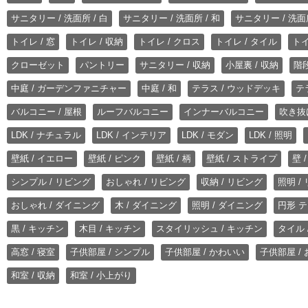
サニタリー / 洗面所 / 白
サニタリー / 洗面所 / 和
サニタリー / 洗面所
トイレ / 窓
トイレ / 収納
トイレ / クロス
トイレ / タイル
トイ
クローゼット
パントリー
サニタリー / 収納
小屋裏 / 収納
階段
中庭 / ガーデンファニチャー
中庭 / 和
テラス / ウッドデッキ
テ
バルコニー / 屋根
ルーフバルコニー
インナーバルコニー
吹き抜
LDK / ナチュラル
LDK / インテリア
LDK / モダン
LDK / 照明
壁紙 / イエロー
壁紙 / ピンク
壁紙 / 柄
壁紙 / ストライプ
壁 
シンプル / リビング
おしゃれ / リビング
収納 / リビング
照明 /
おしゃれ / ダイニング
木 / ダイニング
照明 / ダイニング
円形 テ
黒 / キッチン
木目 / キッチン
スタイリッシュ / キッチン
タイル 
高窓 / 寝室
子供部屋 / シンプル
子供部屋 / かわいい
子供部屋 /
和室 / 収納
和室 / 小上がり