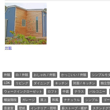
外観
外観
白 / 外観
おしゃれ / 外観
かっこいい / 外観
シンプルモ
LDK
リビング
ダイニング
キッチン
対面 / キッチン
独立型
ウォークインクローゼット
ロフト
中庭
テラス
バルコニー
螺旋階段
ガレージ
屋上
和風
ナチュラル
シンプル
ゴー
音楽室
壁紙
インテリア・照明
薪ストーブ・暖炉
ステンドグ