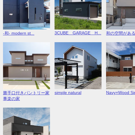
3CUBE GARAGE H...
-和- modern st...
和の空間があ
simple natural
Navy×Wood Sim
勝手口付きパントリー家
事楽の家