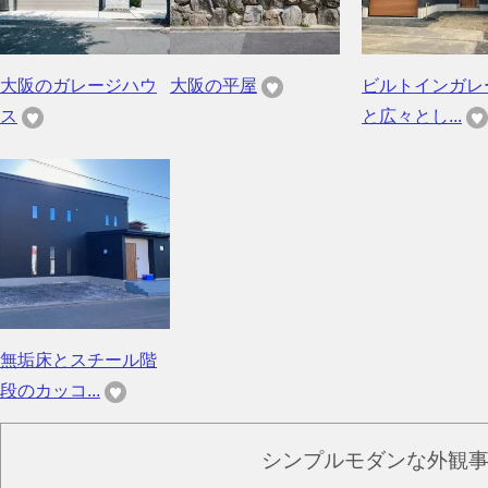
大阪のガレージハウ
大阪の平屋
ビルトインガレ
ス
と広々とし...
無垢床とスチール階
段のカッコ...
シンプルモダンな外観