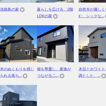
淡路島の家
暮らしを広げる、2階
自然光が優しく
LDKの家
む、シックな...
木のぬくもりを感じ
個を尊重し、家族が
木目とホワイト
られる落ち...
つながる二...
調とした、...