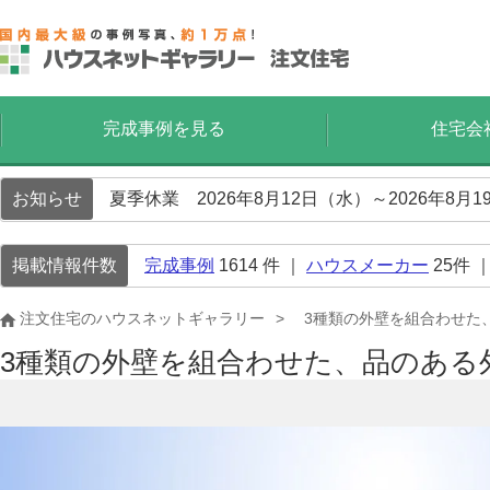
完成事例を見る
住宅会
お知らせ
夏季休業 2026年8月12日（水）～2026年8
掲載情報件数
完成事例
1614
件 ｜
ハウスメーカー
25
件 
注文住宅のハウスネットギャラリー
3種類の外壁を組合わせた
3種類の外壁を組合わせた、品のある