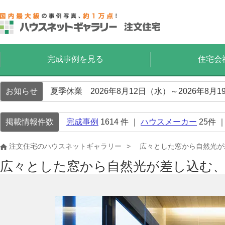
完成事例を見る
住宅会
お知らせ
夏季休業 2026年8月12日（水）～2026年8
掲載情報件数
完成事例
1614
件 ｜
ハウスメーカー
25
件 
注文住宅のハウスネットギャラリー
広々とした窓から自然光が
広々とした窓から自然光が差し込む