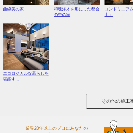
曲線美の家
和魂洋才を形にした都会
コンドミニア
の中の家
山」
エコロジカルな暮らしを
堪能す...
その他の施工
業界20年以上のプロにあなたの