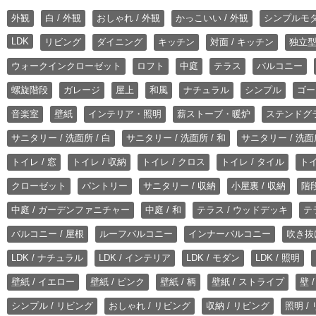
外観
白 / 外観
おしゃれ / 外観
かっこいい / 外観
シンプルモ
LDK
リビング
ダイニング
キッチン
対面 / キッチン
独立型
ウォークインクローゼット
ロフト
中庭
テラス
バルコニー
螺旋階段
ガレージ
屋上
和風
ナチュラル
シンプル
ゴー
音楽室
壁紙
インテリア・照明
薪ストーブ・暖炉
ステンドグ
サニタリー / 洗面所 / 白
サニタリー / 洗面所 / 和
サニタリー / 洗面所
トイレ / 窓
トイレ / 収納
トイレ / クロス
トイレ / タイル
トイ
クローゼット
パントリー
サニタリー / 収納
小屋裏 / 収納
階段
中庭 / ガーデンファニチャー
中庭 / 和
テラス / ウッドデッキ
テ
バルコニー / 屋根
ルーフバルコニー
インナーバルコニー
吹き抜
LDK / ナチュラル
LDK / インテリア
LDK / モダン
LDK / 照明
壁紙 / イエロー
壁紙 / ピンク
壁紙 / 柄
壁紙 / ストライプ
壁 
シンプル / リビング
おしゃれ / リビング
収納 / リビング
照明 /