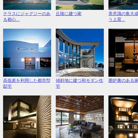
テラスにジャグジーのあ
丘陵に建つ家
美意識の集大
る都心...
う上質...
高低差を利用した都市型
傾斜地に建つ和モダン住
囲炉裏のある
邸宅
宅