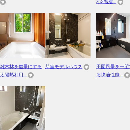
小3階建...
雑木林を借景にする
芽室モデルハウス
田園風景を一望
太陽熱利用...
る快適性能...