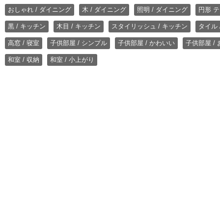
おしゃれ / ダイニング
木 / ダイニング
照明 / ダイニング
円形 テ
黒 / キッチン
木目 / キッチン
スタイリッシュ / キッチン
タイル 
高窓 / 寝室
子供部屋 / シンプル
子供部屋 / かわいい
子供部屋 /
和室 / 収納
和室 / 小上がり