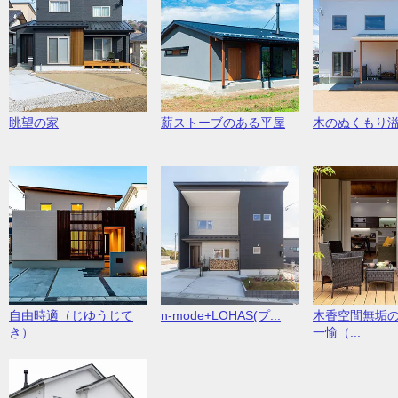
眺望の家
薪ストーブのある平屋
木のぬくもり
自由時適（じゆうじて
n-mode+LOHAS(プ...
木香空間無垢
き）
一愉（...