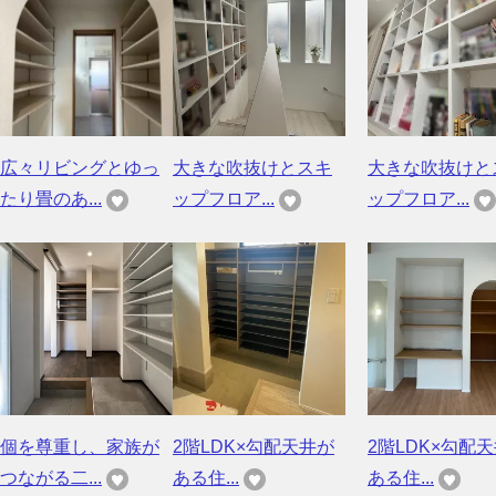
広々リビングとゆっ
大きな吹抜けとスキ
大きな吹抜けと
たり畳のあ...
ップフロア...
ップフロア...
個を尊重し、家族が
2階LDK×勾配天井が
2階LDK×勾配
つながる二...
ある住...
ある住...