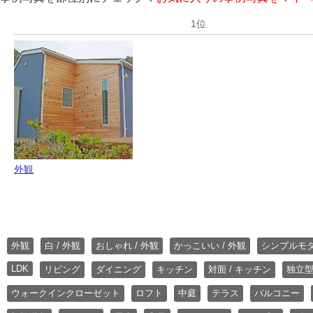
外観
外観
白 / 外観
おしゃれ / 外観
かっこいい / 外観
シンプルモ
LDK
リビング
ダイニング
キッチン
対面 / キッチン
独立型
ウォークインクローゼット
ロフト
中庭
テラス
バルコニー