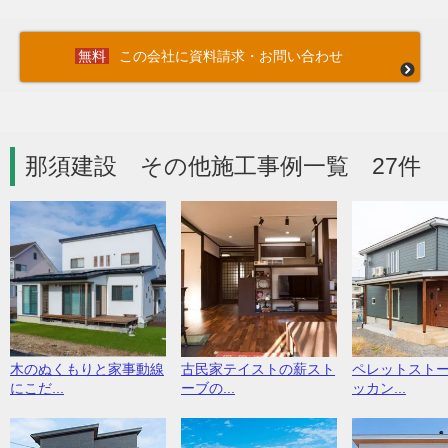
この会社に資料請求・お問い合わせ
那須建設 その他施工事例一覧 27件
木のぬくもりと家事動線
古民家テイストの薪スト
ペレットスト
にこだ...
ーブの...
ッカン...