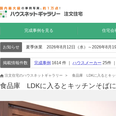
完成事例を見る
住宅会
お知らせ
夏季休業 2026年8月12日（水）～2026年8
掲載情報件数
完成事例
1614
件 ｜
ハウスメーカー
25
件 
注文住宅のハウスネットギャラリー
食品庫 LDKに入るとキ
食品庫 LDKに入るとキッチンそば