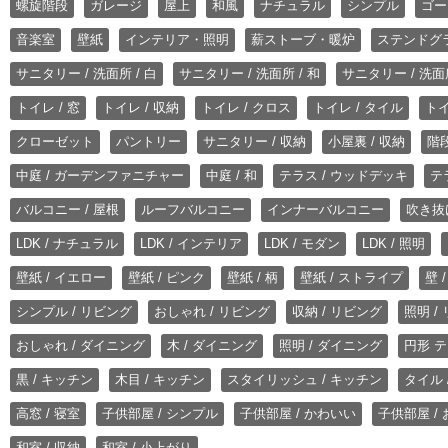
螺旋階段
ガレージ
屋上
和風
ナチュラル
シンプル
ゴー
音楽室
壁紙
インテリア・照明
薪ストーブ・暖炉
ステンドグ
サニタリー / 洗面所 / 白
サニタリー / 洗面所 / 和
サニタリー / 洗面所
トイレ / 窓
トイレ / 収納
トイレ / クロス
トイレ / タイル
トイ
クローゼット
パントリー
サニタリー / 収納
小屋裏 / 収納
階段
中庭 / ガーデンファニチャー
中庭 / 和
テラス / ウッドデッキ
テ
バルコニー / 屋根
ルーフバルコニー
インナーバルコニー
吹き抜
LDK / ナチュラル
LDK / インテリア
LDK / モダン
LDK / 照明
壁紙 / イエロー
壁紙 / ピンク
壁紙 / 柄
壁紙 / ストライプ
壁 
シンプル / リビング
おしゃれ / リビング
収納 / リビング
照明 /
おしゃれ / ダイニング
木 / ダイニング
照明 / ダイニング
円形 テ
黒 / キッチン
木目 / キッチン
スタイリッシュ / キッチン
タイル 
高窓 / 寝室
子供部屋 / シンプル
子供部屋 / かわいい
子供部屋 /
和室 / 収納
和室 / 小上がり