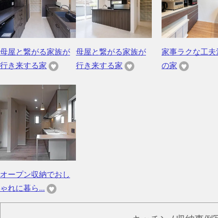
母屋と繋がる家族が
母屋と繋がる家族が
家事ラクな工夫
行き来する家
行き来する家
の家
オープン収納でおし
ゃれに暮ら...