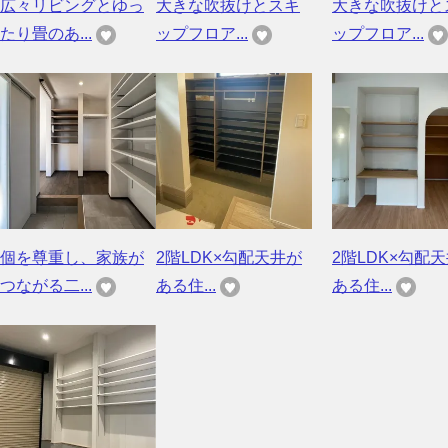
広々リビングとゆっ
大きな吹抜けとスキ
大きな吹抜けと
たり畳のあ...
ップフロア...
ップフロア...
個を尊重し、家族が
2階LDK×勾配天井が
2階LDK×勾配
つながる二...
ある住...
ある住...