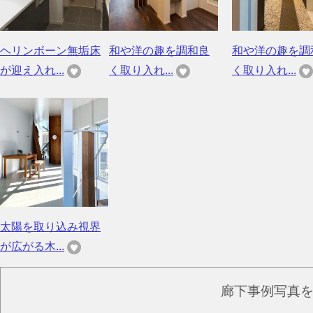
ヘリンボーン無垢床
和や洋の趣を調和良
和や洋の趣を調
が迎え入れ...
く取り入れ...
く取り入れ...
太陽を取り込み視界
が広がる木...
廊下事例写真