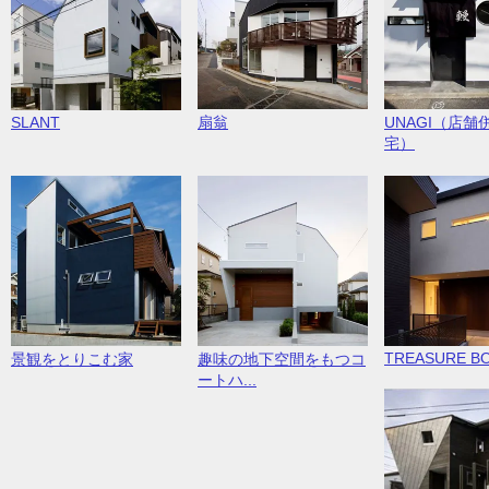
SLANT
扇翁
UNAGI（店舗
宅）
TREASURE B
景観をとりこむ家
趣味の地下空間をもつコ
ートハ...