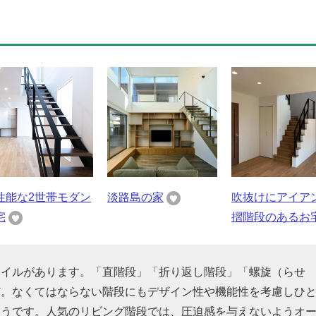
性能な2世帯モダン
淡路島の家
吹抜けにアイア
宅
摺階段のあるお
タイルがあります。「直階段」「折り返し階段」「螺旋（らせ
ど。なくてはならない階段にもデザイン性や機能性を考慮しひ
そうです。人気のリビング階段では、圧迫感を与えないようオ