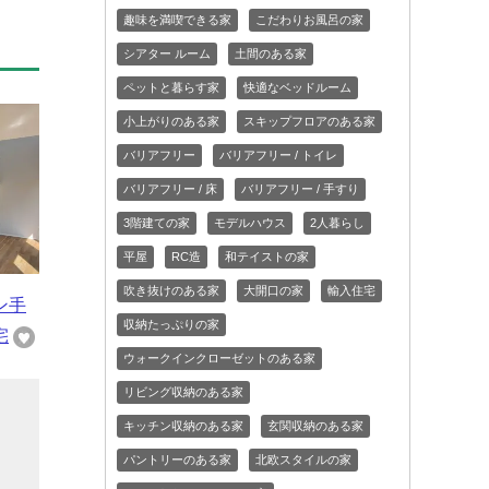
趣味を満喫できる家
こだわりお風呂の家
シアター ルーム
土間のある家
ペットと暮らす家
快適なベッドルーム
小上がりのある家
スキップフロアのある家
バリアフリー
バリアフリー / トイレ
バリアフリー / 床
バリアフリー / 手すり
3階建ての家
モデルハウス
2人暮らし
平屋
RC造
和テイストの家
吹き抜けのある家
大開口の家
輸入住宅
ン手
収納たっぷりの家
宅
ウォークインクローゼットのある家
リビング収納のある家
キッチン収納のある家
玄関収納のある家
と
パントリーのある家
北欧スタイルの家
ー