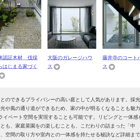
林認証木材 伐採
大阪のガレージハウ
藤井寺のコート
らはじまる家づく
ス
ス
ことのできるプライバシーの高い庭として人気があります。採
で光や風の通り道ができるため、家の中が明るくなることも魅
ライベート空間を実現することも可能です。リビングと一体感
ことも、家庭菜園をの楽しむことも、こだわりの詰まった「中
ん、空間の取り方や室内との一体感を持たせる秘訣など詳細ま