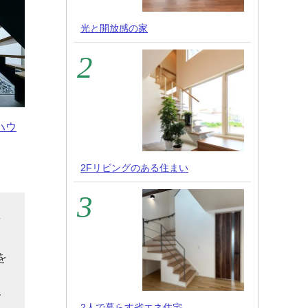
光と開放感の家
ハウ
2Fリビングのある住まい
光
力
を
で
2人で暮らす省エネ住宅