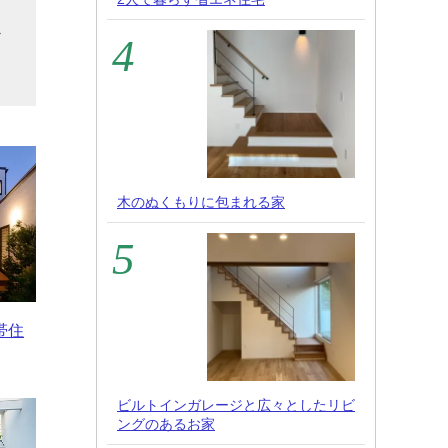
を
ど
木のぬくもりに包まれる家
帯住
ビルトインガレージと広々としたリビ
ングのあるお家