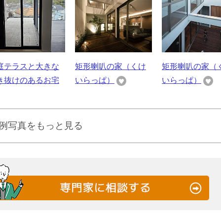
庭テラスと大きな
矩形喇叭の家（くけ
矩形喇叭の家（
き抜けのあるお宅
いらっぱ）
いらっぱ）
例写真をもっと見る