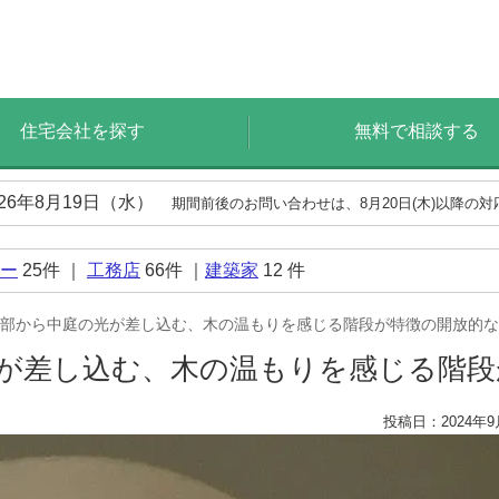
住宅会社を探す
無料で相談する
026年8月19日（水）
期間前後のお問い合わせは、8月20日(木)以降の
ー
25
件 ｜
工務店
66
件 ｜
建築家
12
件
部から中庭の光が差し込む、木の温もりを感じる階段が特徴の開放的な
が差し込む、木の温もりを感じる階
投稿日：2024年9