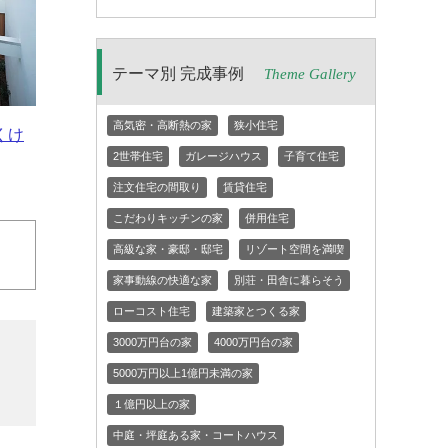
テーマ別 完成事例
Theme Gallery
高気密・高断熱の家
狭小住宅
くけ
2世帯住宅
ガレージハウス
子育て住宅
注文住宅の間取り
賃貸住宅
こだわりキッチンの家
併用住宅
高級な家・豪邸・邸宅
リゾート空間を満喫
家事動線の快適な家
別荘・田舎に暮らそう
ローコスト住宅
建築家とつくる家
3000万円台の家
4000万円台の家
5000万円以上1億円未満の家
１億円以上の家
中庭・坪庭ある家・コートハウス