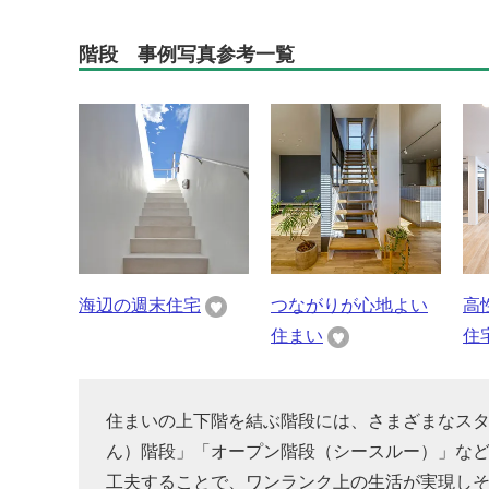
階段 事例写真参考一覧
海辺の週末住宅
つながりが心地よい
高
住まい
住
住まいの上下階を結ぶ階段には、さまざまなス
ん）階段」「オープン階段（シースルー）」な
工夫することで、ワンランク上の生活が実現し