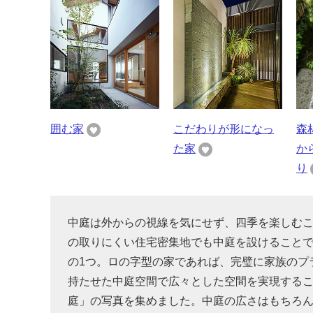
囲む家
こだわりが形になっ
森
た家
か
り
中庭は外からの視線を気にせず、四季を楽しむ
の取りにくい住宅密集地でも中庭を設けること
の1つ。ロの字型の家であれば、完璧に家族のプ
持たせた中庭空間で広々とした空間を実現する
庭」の写真を集めました。中庭の広さはもちろ