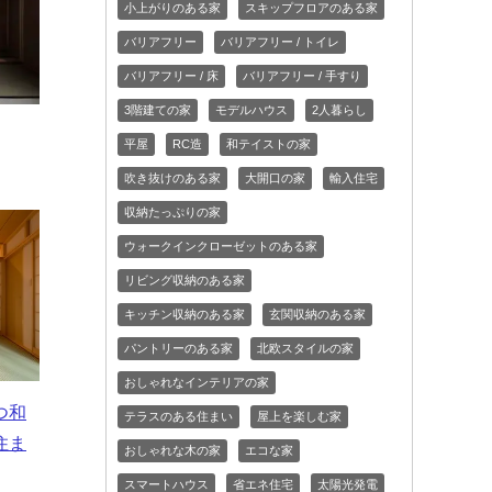
小上がりのある家
スキップフロアのある家
バリアフリー
バリアフリー / トイレ
バリアフリー / 床
バリアフリー / 手すり
3階建ての家
モデルハウス
2人暮らし
平屋
RC造
和テイストの家
吹き抜けのある家
大開口の家
輸入住宅
収納たっぷりの家
ウォークインクローゼットのある家
リビング収納のある家
キッチン収納のある家
玄関収納のある家
パントリーのある家
北欧スタイルの家
おしゃれなインテリアの家
つ和
テラスのある住まい
屋上を楽しむ家
住ま
おしゃれな木の家
エコな家
スマートハウス
省エネ住宅
太陽光発電