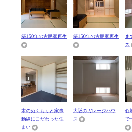
築150年の古民家再生
築150年の古民家再生
ま
ス
木のぬくもりと家事
大阪のガレージハウ
心
動線にこだわった住
ス
で
まい