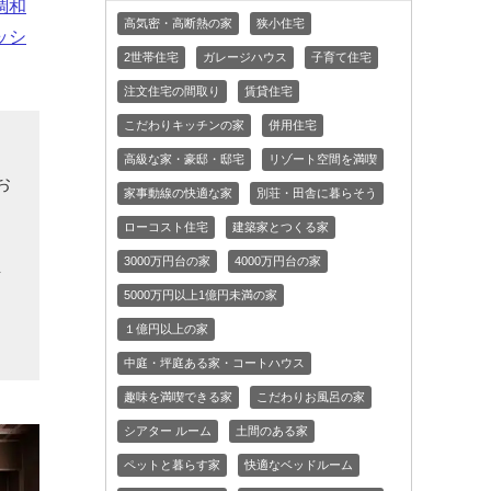
調和
高気密・高断熱の家
狭小住宅
ッシ
2世帯住宅
ガレージハウス
子育て住宅
注文住宅の間取り
賃貸住宅
こだわりキッチンの家
併用住宅
そ
高級な家・豪邸・邸宅
リゾート空間を満喫
お
家事動線の快適な家
別荘・田舎に暮らそう
、
ローコスト住宅
建築家とつくる家
お
3000万円台の家
4000万円台の家
討
5000万円以上1億円未満の家
１億円以上の家
中庭・坪庭ある家・コートハウス
趣味を満喫できる家
こだわりお風呂の家
シアター ルーム
土間のある家
ペットと暮らす家
快適なベッドルーム