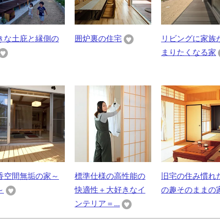
きな土庇と縁側の
囲炉裏の住宅
リビングに家族
まりたくなる家
香空間無垢の家～
標準仕様の高性能の
旧宅の住み慣れ
～
快適性＋大好きなイ
の趣そのままの
ンテリア＝...