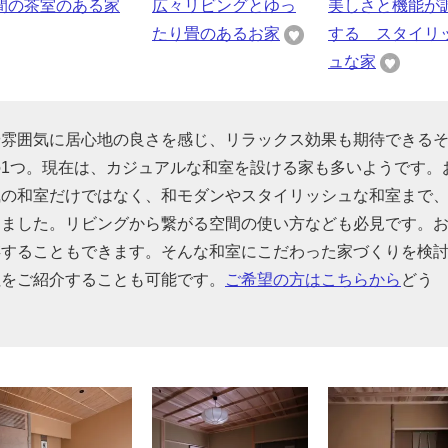
間の茶室のある家
広々リビングとゆっ
美しさと機能が
たり畳のあるお家
する スタイリ
ュな家
や雰囲気に居心地の良さを感じ、リラックス効果も期待できる
1つ。現在は、カジュアルな和室を設ける家も多いようです。
風の和室だけではなく、和モダンやスタイリッシュな和室まで
めました。リビングから繋がる空間の使い方なども必見です。
存することもできます。そんな和室にこだわった家づくりを検
社をご紹介することも可能です。
ご希望の方はこちらから
どう