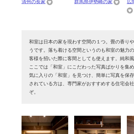
清州の長家
群馬県伊勢崎の家
広
和室は日本の家を現わす空間の１つ。畳の香り
うです。落ち着ける空間というのも和室の魅力の
客様を招いた際に客間としても使えます。純和
ここでは「和室」にこだわった写真ばかりを集
気に入りの「和室」を見つけ、簡単に写真を保
されている方は、専門家がおすすめする住宅会
ぞ。