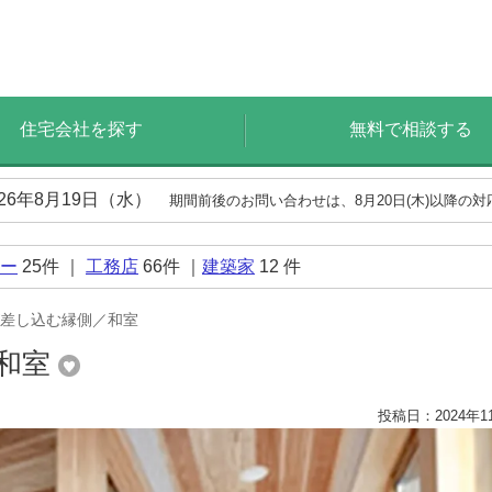
住宅会社を探す
無料で相談する
026年8月19日（水）
期間前後のお問い合わせは、8月20日(木)以降の
ー
25
件 ｜
工務店
66
件 ｜
建築家
12
件
差し込む縁側／和室
和室
投稿日：2024年1