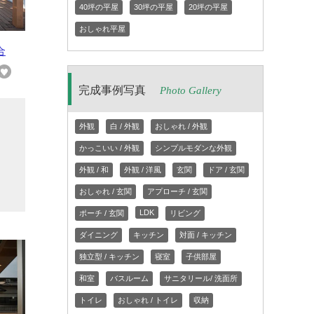
40坪の平屋
30坪の平屋
20坪の平屋
おしゃれ平屋
合
完成事例写真
Photo Gallery
、
外観
白 / 外観
おしゃれ / 外観
た
かっこいい / 外観
シンプルモダンな外観
外観 / 和
外観 / 洋風
玄関
ドア / 玄関
おしゃれ / 玄関
アプローチ / 玄関
LDK
ポーチ / 玄関
リビング
ダイニング
キッチン
対面 / キッチン
独立型 / キッチン
寝室
子供部屋
和室
バスルーム
サニタリール/ 洗面所
トイレ
おしゃれ / トイレ
収納