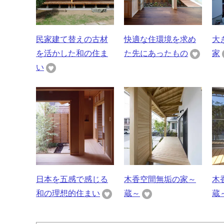
民家建て替えの古材
快適な住環境を求め
大
を活かした和の住ま
た先にあったもの
家
い
日本を五感で感じる
木香空間無垢の家～
木
和の理想的住まい
蔵～
蔵