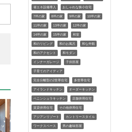
省エネ設備導入
おしゃれな狭小住宅
7坪の家
8坪の家
9坪の家
10坪の家
11坪の家
13坪の家
12坪の家
14坪の家
15坪の家
和室
和のリビング
和のお風呂
和な外観
和のアクセント
和モダン
インナーガレージ
子供部屋
子育てのアイディア
完全分離型の2世帯住宅
多世帯住宅
アイランドキッチン
オーダーキッチン
ペニンシュラキッチン
店舗併用住宅
賃貸併用住宅
その他併用住宅
アジアンリゾート
カントリースタイル
ワークスペース
男の趣味部屋