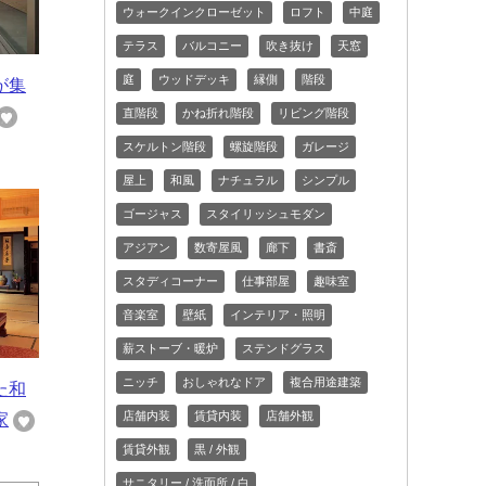
ウォークインクローゼット
ロフト
中庭
テラス
バルコニー
吹き抜け
天窓
庭
ウッドデッキ
縁側
階段
が集
直階段
かね折れ階段
リビング階段
スケルトン階段
螺旋階段
ガレージ
屋上
和風
ナチュラル
シンプル
ゴージャス
スタイリッシュモダン
アジアン
数寄屋風
廊下
書斎
スタディコーナー
仕事部屋
趣味室
音楽室
壁紙
インテリア・照明
薪ストーブ・暖炉
ステンドグラス
ニッチ
おしゃれなドア
複合用途建築
た和
店舗内装
賃貸内装
店舗外観
家
賃貸外観
黒 / 外観
サニタリー / 洗面所 / 白