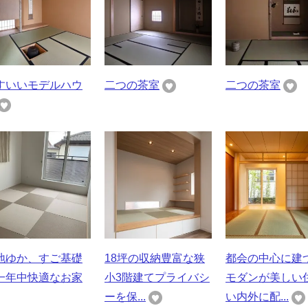
すいいモデルハウ
二つの茶室
二つの茶室
地ゆか、すご基礎
18坪の収納豊富な狭
都会の中心に建
一年中快適なお家
小3階建てプライバシ
モダンが美しい
ーを保...
い内外に配...