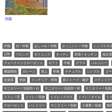
外観
外観
白 / 外観
おしゃれ / 外観
かっこいい / 外観
シンプルモ
LDK
リビング
ダイニング
キッチン
対面 / キッチン
独立型
ウォークインクローゼット
ロフト
中庭
テラス
バルコニー
螺旋階段
ガレージ
屋上
和風
ナチュラル
シンプル
ゴー
音楽室
壁紙
インテリア・照明
薪ストーブ・暖炉
ステンドグ
サニタリー / 洗面所 / 白
サニタリー / 洗面所 / 和
サニタリー / 洗面所
トイレ / 窓
トイレ / 収納
トイレ / クロス
トイレ / タイル
トイ
クローゼット
パントリー
サニタリー / 収納
小屋裏 / 収納
階段