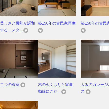
美しさと機能が調和
築150年の古民家再生
築150年の古民
する スタ...
二つの茶室
木のぬくもりと家事
大阪のガレージ
動線にこだ...
ス