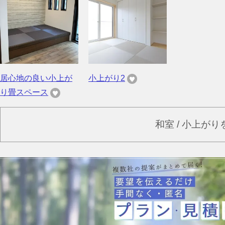
居心地の良い小上が
小上がり2
り畳スペース
和室 / 小上が