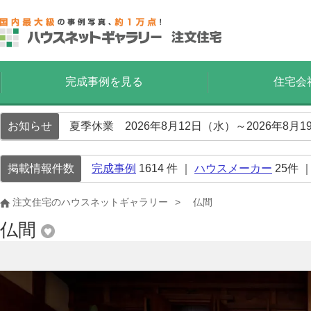
完成事例を見る
住宅会
お知らせ
夏季休業 2026年8月12日（水）～2026年8
掲載情報件数
完成事例
1614
件 ｜
ハウスメーカー
25
件 
注文住宅のハウスネットギャラリー
仏間
仏間