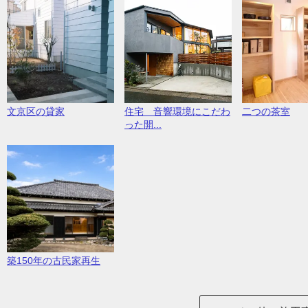
文京区の貸家
住宅 音響環境にこだわ
二つの茶室
った開...
築150年の古民家再生