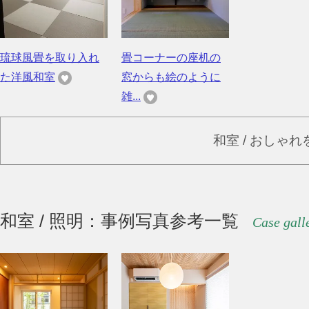
琉球風畳を取り入れ
畳コーナーの座机の
た洋風和室
窓からも絵のように
雑...
和室 / おしゃ
和室 / 照明：事例写真参考一覧
Case gall