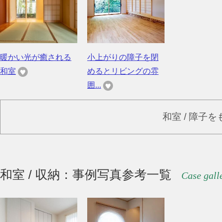
暖かい光が癒される
小上がりの障子を閉
和室
めるとリビングの雰
囲...
和室 / 障子
和室 / 収納：事例写真参考一覧
Case gall