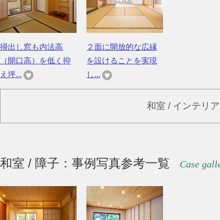
掃出し窓も内法高
２面に開放的な広縁
（開口高）を低く抑
を設けることを実現
え坪...
し...
和室 / インテリ
和室 / 障子：事例写真参考一覧
Case gall