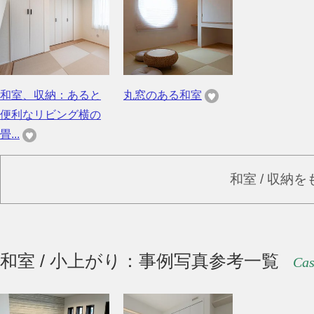
和室、収納：あると
丸窓のある和室
便利なリビング横の
畳...
和室 / 収納
和室 / 小上がり：事例写真参考一覧
Cas