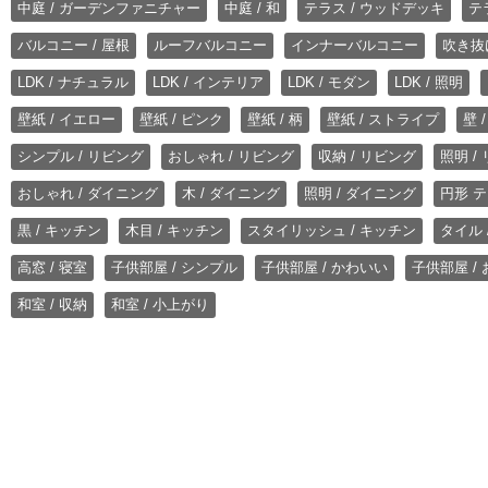
中庭 / ガーデンファニチャー
中庭 / 和
テラス / ウッドデッキ
テ
バルコニー / 屋根
ルーフバルコニー
インナーバルコニー
吹き抜
LDK / ナチュラル
LDK / インテリア
LDK / モダン
LDK / 照明
壁紙 / イエロー
壁紙 / ピンク
壁紙 / 柄
壁紙 / ストライプ
壁 
シンプル / リビング
おしゃれ / リビング
収納 / リビング
照明 /
おしゃれ / ダイニング
木 / ダイニング
照明 / ダイニング
円形 テ
黒 / キッチン
木目 / キッチン
スタイリッシュ / キッチン
タイル 
高窓 / 寝室
子供部屋 / シンプル
子供部屋 / かわいい
子供部屋 /
和室 / 収納
和室 / 小上がり