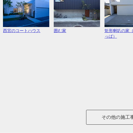
西宮のコートハウス
囲む家
矩形喇叭の家
っぱ）
その他の施工