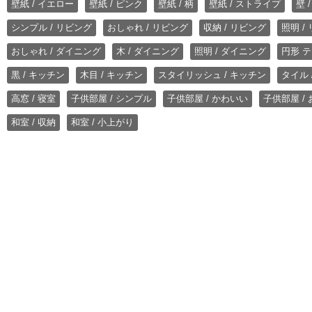
壁紙 / イエロー
壁紙 / ピンク
壁紙 / 柄
壁紙 / ストライプ
壁 
シンプル / リビング
おしゃれ / リビング
収納 / リビング
照明 /
おしゃれ / ダイニング
木 / ダイニング
照明 / ダイニング
円形 テ
黒 / キッチン
木目 / キッチン
スタイリッシュ / キッチン
タイル 
高窓 / 寝室
子供部屋 / シンプル
子供部屋 / かわいい
子供部屋 /
和室 / 収納
和室 / 小上がり