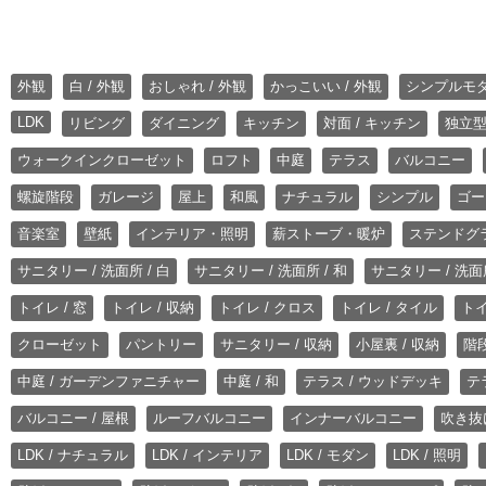
外観
白 / 外観
おしゃれ / 外観
かっこいい / 外観
シンプルモ
LDK
リビング
ダイニング
キッチン
対面 / キッチン
独立型
ウォークインクローゼット
ロフト
中庭
テラス
バルコニー
螺旋階段
ガレージ
屋上
和風
ナチュラル
シンプル
ゴー
音楽室
壁紙
インテリア・照明
薪ストーブ・暖炉
ステンドグ
サニタリー / 洗面所 / 白
サニタリー / 洗面所 / 和
サニタリー / 洗面所
トイレ / 窓
トイレ / 収納
トイレ / クロス
トイレ / タイル
トイ
クローゼット
パントリー
サニタリー / 収納
小屋裏 / 収納
階段
中庭 / ガーデンファニチャー
中庭 / 和
テラス / ウッドデッキ
テ
バルコニー / 屋根
ルーフバルコニー
インナーバルコニー
吹き抜
LDK / ナチュラル
LDK / インテリア
LDK / モダン
LDK / 照明