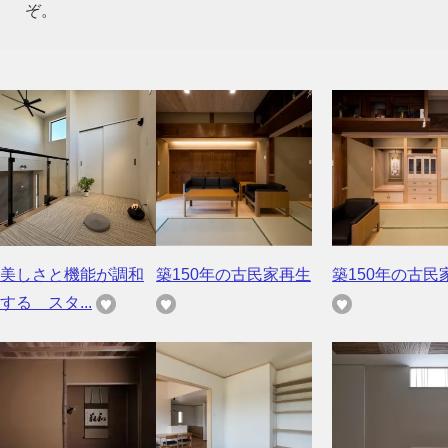
ぞ。
美しさと機能が調和
築150年の古民家再生
築150年の古民
する スタ...