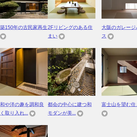
築150年の古民家再生
2Fリビングのある住
大阪のガレージ
まい
ス
和や洋の趣を調和良
都会の中心に建つ和
富士山を望む住
く取り入れ...
モダンが美...