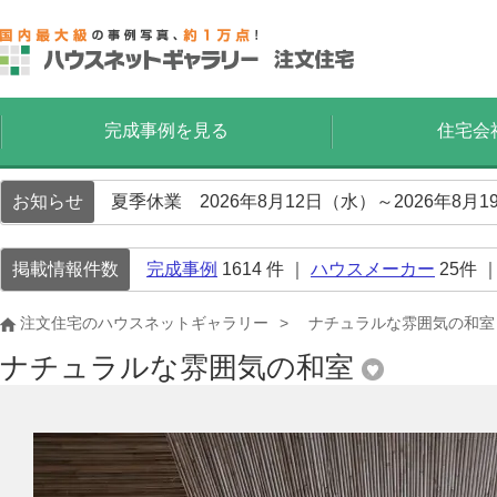
完成事例を見る
住宅会
お知らせ
夏季休業 2026年8月12日（水）～2026年8
掲載情報件数
完成事例
1614
件 ｜
ハウスメーカー
25
件 
注文住宅のハウスネットギャラリー
ナチュラルな雰囲気の和室
ナチュラルな雰囲気の和室