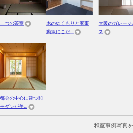
二つの茶室
木のぬくもりと家事
大阪のガレージ
動線にこだ...
ス
都会の中心に建つ和
モダンが美...
和室事例写真