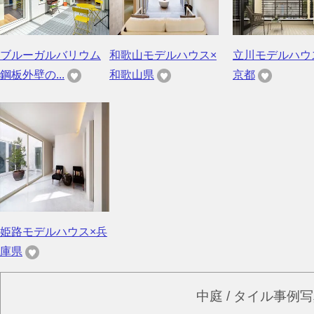
ブルーガルバリウム
和歌山モデルハウス×
立川モデルハウ
鋼板外壁の...
和歌山県
京都
姫路モデルハウス×兵
庫県
中庭 / タイル事例