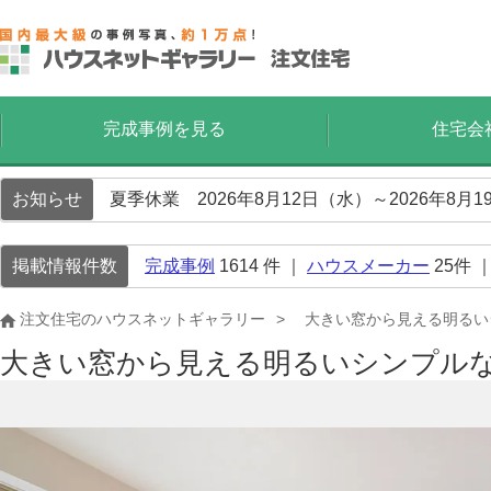
完成事例を見る
住宅会
お知らせ
夏季休業 2026年8月12日（水）～2026年8
掲載情報件数
完成事例
1614
件 ｜
ハウスメーカー
25
件 
注文住宅のハウスネットギャラリー
大きい窓から見える明るい
大きい窓から見える明るいシンプル