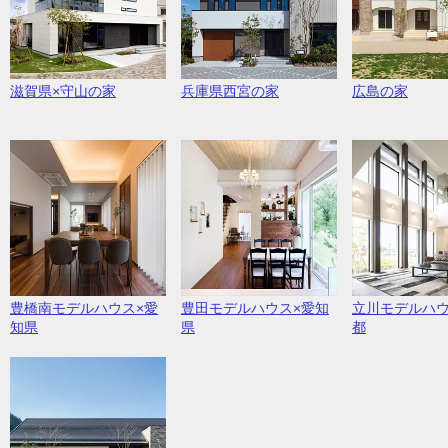
滋賀県×守山の家
兵庫県西宮の家
広島の家
豊橋南モデルハウス×愛
豊田モデルハウス×愛知
立川モデルハウ
知県
県
都