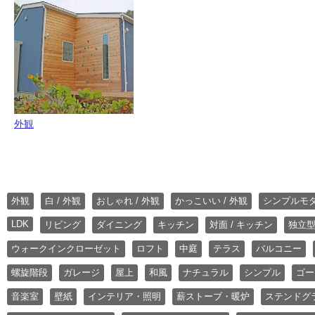
外観
外観
白 / 外観
おしゃれ / 外観
かっこいい / 外観
シンプルモ
LDK
リビング
ダイニング
キッチン
対面 / キッチン
独立型
ウォークインクローゼット
ロフト
中庭
テラス
バルコニー
螺旋階段
ガレージ
屋上
和風
ナチュラル
シンプル
ゴー
音楽室
壁紙
インテリア・照明
薪ストーブ・暖炉
ステンドグ