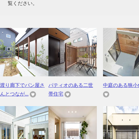
覧ください。
渡り廊下でパン屋さ
パティオのある二世
中庭のある狭小
んとつなが...
帯住宅