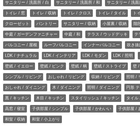
サニタリー / 洗面所 / 白
サニタリー / 洗面所 / 和
サニタリー / 洗面所
トイレ / 窓
トイレ / 収納
トイレ / クロス
トイレ / タイル
トイ
クローゼット
パントリー
サニタリー / 収納
小屋裏 / 収納
階段
中庭 / ガーデンファニチャー
中庭 / 和
テラス / ウッドデッキ
テ
バルコニー / 屋根
ルーフバルコニー
インナーバルコニー
吹き抜
LDK / ナチュラル
LDK / インテリア
LDK / モダン
LDK / 照明
壁紙 / イエロー
壁紙 / ピンク
壁紙 / 柄
壁紙 / ストライプ
壁 
シンプル / リビング
おしゃれ / リビング
収納 / リビング
照明 /
おしゃれ / ダイニング
木 / ダイニング
照明 / ダイニング
円形 テ
黒 / キッチン
木目 / キッチン
スタイリッシュ / キッチン
タイル 
高窓 / 寝室
子供部屋 / シンプル
子供部屋 / かわいい
子供部屋 /
和室 / 収納
和室 / 小上がり