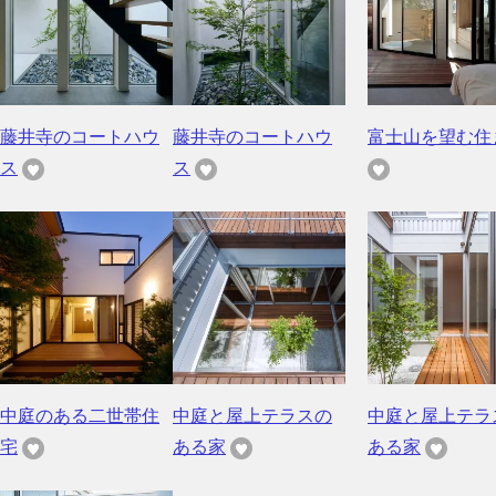
藤井寺のコートハウ
藤井寺のコートハウ
富士山を望む住
ス
ス
中庭のある二世帯住
中庭と屋上テラスの
中庭と屋上テラ
宅
ある家
ある家