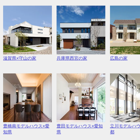
滋賀県×守山の家
兵庫県西宮の家
広島の家
豊橋南モデルハウス×愛
豊田モデルハウス×愛知
立川モデルハウ
知県
県
都