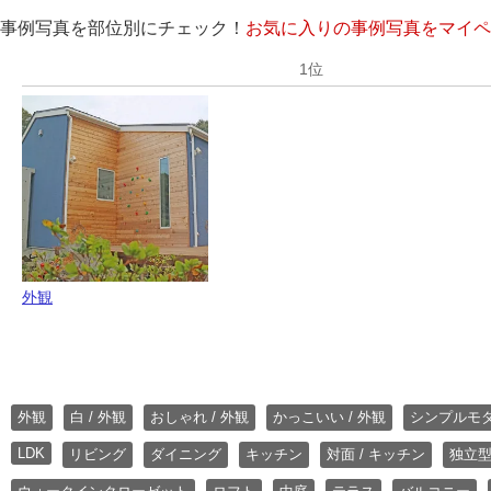
事例写真を部位別にチェック！
お気に入りの事例写真をマイペ
外観
外観
白 / 外観
おしゃれ / 外観
かっこいい / 外観
シンプルモ
LDK
リビング
ダイニング
キッチン
対面 / キッチン
独立型