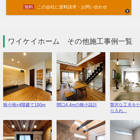
この会社に資料請求・お問い合わせ
ワイケイホーム その他施工事例一覧 
狭小地×4階建て100m
間口4.4mの狭小設計
贅沢な工夫を
り入れ...