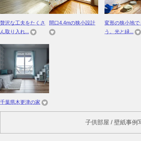
贅沢な工夫をたくさ
間口4.4mの狭小設計
変形の狭小地で
ん取り入れ...
う。光と緑...
千葉県木更津の家
子供部屋 / 壁紙事