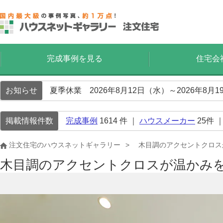
完成事例を見る
住宅会
お知らせ
夏季休業 2026年8月12日（水）～2026年8
掲載情報件数
完成事例
1614
件 ｜
ハウスメーカー
25
件 
注文住宅のハウスネットギャラリー
木目調のアクセントクロス
木目調のアクセントクロスが温かみ