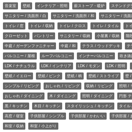
音楽室
壁紙
インテリア・照明
薪ストーブ・暖炉
ステンドグ
サニタリー / 洗面所 / 白
サニタリー / 洗面所 / 和
サニタリー / 洗面所
トイレ / 窓
トイレ / 収納
トイレ / クロス
トイレ / タイル
トイ
クローゼット
パントリー
サニタリー / 収納
小屋裏 / 収納
階段
中庭 / ガーデンファニチャー
中庭 / 和
テラス / ウッドデッキ
テ
バルコニー / 屋根
ルーフバルコニー
インナーバルコニー
吹き抜
LDK / ナチュラル
LDK / インテリア
LDK / モダン
LDK / 照明
壁紙 / イエロー
壁紙 / ピンク
壁紙 / 柄
壁紙 / ストライプ
壁 
シンプル / リビング
おしゃれ / リビング
収納 / リビング
照明 /
おしゃれ / ダイニング
木 / ダイニング
照明 / ダイニング
円形 テ
黒 / キッチン
木目 / キッチン
スタイリッシュ / キッチン
タイル 
高窓 / 寝室
子供部屋 / シンプル
子供部屋 / かわいい
子供部屋 /
和室 / 収納
和室 / 小上がり