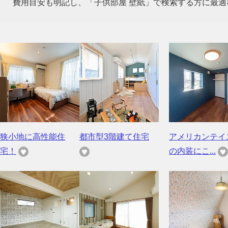
費用目安も明記し、「子供部屋 壁紙」で検索する方に最適
狭小地に高性能住
都市型3階建て住宅
アメリカンテイ
宅！
の内装にこ...