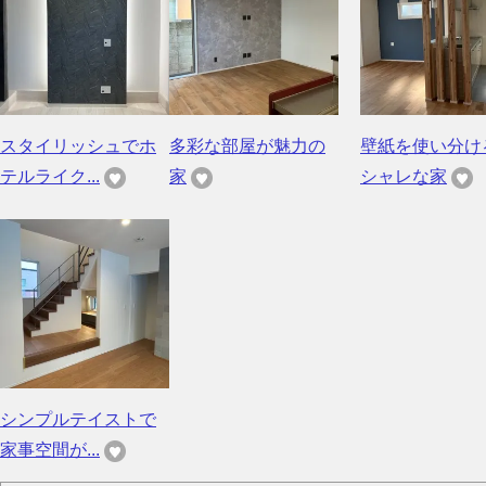
スタイリッシュでホ
多彩な部屋が魅力の
壁紙を使い分け
テルライク...
家
シャレな家
シンプルテイストで
家事空間が...