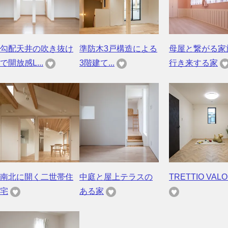
勾配天井の吹き抜け
準防木3戸構造による
母屋と繋がる家
で開放感L...
3階建て...
行き来する家
南北に開く二世帯住
中庭と屋上テラスの
TRETTIO VALO 
宅
ある家