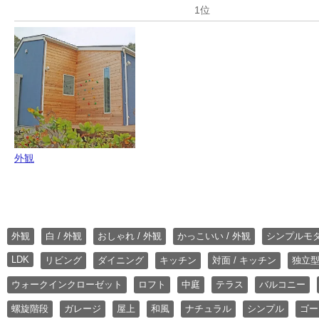
外観
外観
白 / 外観
おしゃれ / 外観
かっこいい / 外観
シンプルモ
LDK
リビング
ダイニング
キッチン
対面 / キッチン
独立型
ウォークインクローゼット
ロフト
中庭
テラス
バルコニー
螺旋階段
ガレージ
屋上
和風
ナチュラル
シンプル
ゴー