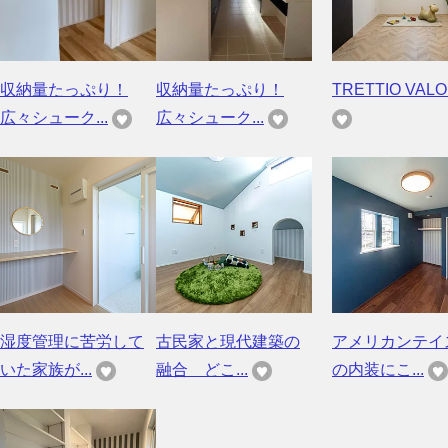
収納量たっぷり！
収納量たっぷり！
TRETTIO VALO 
広々シューク...
広々シューク...
湿度管理に苦労して
古民家と現代建築の
アメリカンテイ
いた家族が...
融合 どこ...
の内装にこ...