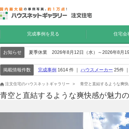
完成事例を見る
住宅会
お知らせ
夏季休業 2026年8月12日（水）～2026年8
掲載情報件数
完成事例
1614
件 ｜
ハウスメーカー
25
件 
注文住宅のハウスネットギャラリー
青空と直結するような爽快
青空と直結するような爽快感が魅力の