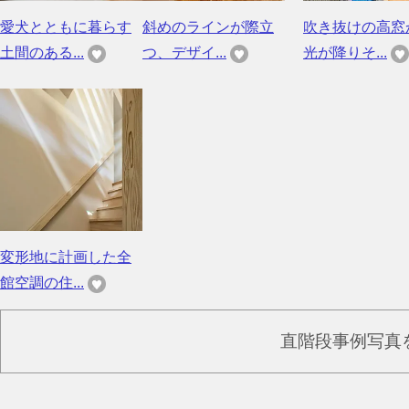
愛犬とともに暮らす
斜めのラインが際立
吹き抜けの高窓
土間のある...
つ、デザイ...
光が降りそ...
変形地に計画した全
館空調の住...
直階段事例写真