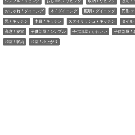
シンプル / リビング
おしゃれ / リビング
収納 / リビング
照明 /
おしゃれ / ダイニング
木 / ダイニング
照明 / ダイニング
円形 テ
黒 / キッチン
木目 / キッチン
スタイリッシュ / キッチン
タイル 
高窓 / 寝室
子供部屋 / シンプル
子供部屋 / かわいい
子供部屋 /
和室 / 収納
和室 / 小上がり