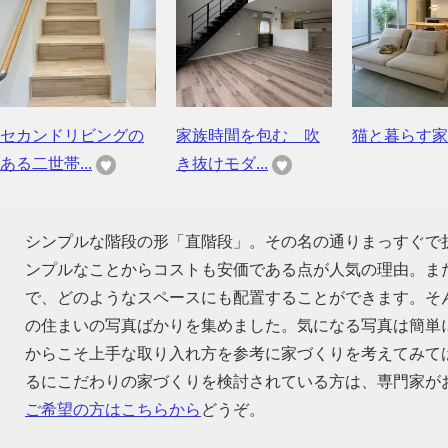
セカンドリビングの
家族時間を包む 吹
猫と暮らす家
ある二世帯...
き抜けモダ...
シンプルな階段の形「直階段」。その名の通りまっすぐで
ンプルなことからコストも安価である点が人気の理由。ま
で、どのようなスペースにも配置することができます。そ
の住まいの写真ばかりを集めました。気になる写真は簡単
からこそ上手な取り入れ方を参考に家づくりを考えてみて
るにこだわりの家づくりを検討されている方は、専門家が
ご希望の方はこちらから
どうぞ。