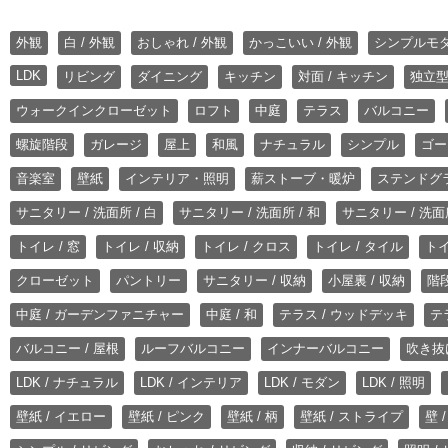
外観
白 / 外観
おしゃれ / 外観
かっこいい / 外観
シンプルモ
LDK
リビング
ダイニング
キッチン
対面 / キッチン
独立型
ウォークインクローゼット
ロフト
中庭
テラス
バルコニー
螺旋階段
ガレージ
屋上
和風
ナチュラル
シンプル
ゴー
音楽室
壁紙
インテリア・照明
薪ストーブ・暖炉
ステンドグ
サニタリー / 洗面所 / 白
サニタリー / 洗面所 / 和
サニタリー / 洗面所
トイレ / 窓
トイレ / 収納
トイレ / クロス
トイレ / タイル
トイ
クローゼット
パントリー
サニタリー / 収納
小屋裏 / 収納
階段
中庭 / ガーデンファニチャー
中庭 / 和
テラス / ウッドデッキ
テ
バルコニー / 屋根
ルーフバルコニー
インナーバルコニー
吹き抜
LDK / ナチュラル
LDK / インテリア
LDK / モダン
LDK / 照明
壁紙 / イエロー
壁紙 / ピンク
壁紙 / 柄
壁紙 / ストライプ
壁 