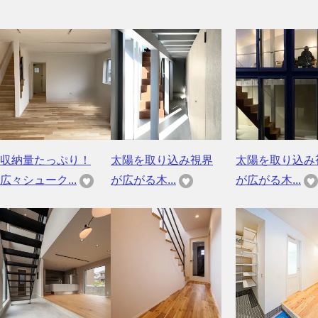
収納量たっぷり！
太陽を取り込み視界
太陽を取り込み
広々シューク...
が広がる木...
が広がる木...