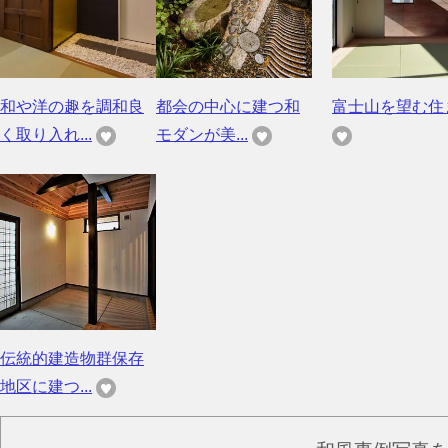
和や洋の趣を調和良
都会の中心に建つ和
富士山を望む住
く取り入れ...
モダンが美...
伝統的建造物群保存
地区に建つ...