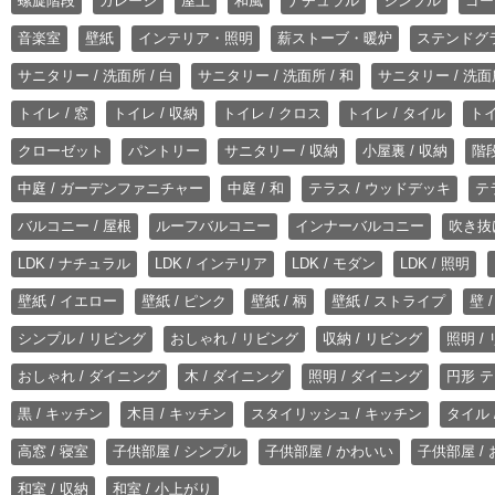
螺旋階段
ガレージ
屋上
和風
ナチュラル
シンプル
ゴー
音楽室
壁紙
インテリア・照明
薪ストーブ・暖炉
ステンドグ
サニタリー / 洗面所 / 白
サニタリー / 洗面所 / 和
サニタリー / 洗面所
トイレ / 窓
トイレ / 収納
トイレ / クロス
トイレ / タイル
トイ
クローゼット
パントリー
サニタリー / 収納
小屋裏 / 収納
階段
中庭 / ガーデンファニチャー
中庭 / 和
テラス / ウッドデッキ
テ
バルコニー / 屋根
ルーフバルコニー
インナーバルコニー
吹き抜
LDK / ナチュラル
LDK / インテリア
LDK / モダン
LDK / 照明
壁紙 / イエロー
壁紙 / ピンク
壁紙 / 柄
壁紙 / ストライプ
壁 
シンプル / リビング
おしゃれ / リビング
収納 / リビング
照明 /
おしゃれ / ダイニング
木 / ダイニング
照明 / ダイニング
円形 テ
黒 / キッチン
木目 / キッチン
スタイリッシュ / キッチン
タイル 
高窓 / 寝室
子供部屋 / シンプル
子供部屋 / かわいい
子供部屋 /
和室 / 収納
和室 / 小上がり