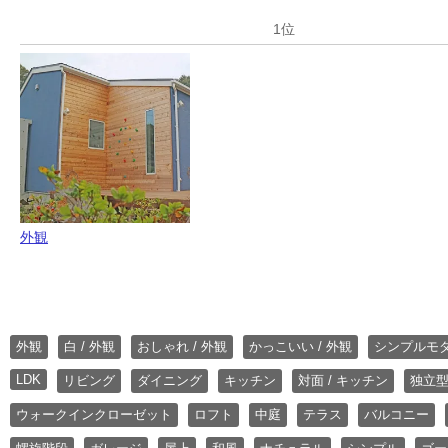
外観
外観
白 / 外観
おしゃれ / 外観
かっこいい / 外観
シンプルモ
LDK
リビング
ダイニング
キッチン
対面 / キッチン
独立型
ウォークインクローゼット
ロフト
中庭
テラス
バルコニー