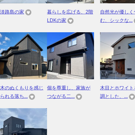
淡路島の家
暮らしを広げる、2階
自然光が優しく
LDKの家
む、シックな...
木のぬくもりを感じ
個を尊重し、家族が
木目とホワイト
られる落ち...
つながる二...
調とした、...