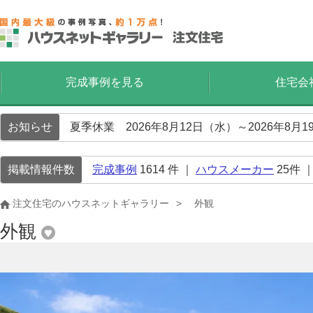
完成事例を見る
住宅会
お知らせ
夏季休業 2026年8月12日（水）～2026年8
掲載情報件数
完成事例
1614
件 ｜
ハウスメーカー
25
件 
注文住宅のハウスネットギャラリー
外観
外観