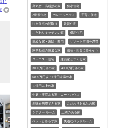
感じ
高気密・高断熱の家
狭小住宅
家
2世帯住宅
ガレージハウス
子育て住宅
注文住宅の間取り
賃貸住宅
話
こだわりキッチンの家
併用住宅
高級な家・豪邸・邸宅
リゾート空間を満喫
ゃ
家事動線の快適な家
別荘・田舎に暮らそう
の
ローコスト住宅
建築家とつくる家
る
3000万円台の家
4000万円台の家
5000万円以上1億円未満の家
１億円以上の家
中庭・坪庭ある家・コートハウス
趣味を満喫できる家
こだわりお風呂の家
シアター ルーム
土間のある家
ペットと暮らす家
快適なベッドルーム