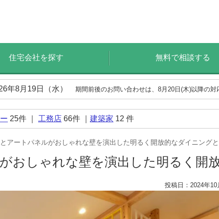
住宅会社を探す
無料で相談する
026年8月19日（水）
期間前後のお問い合わせは、8月20日(木)以降の
ー
25
件 ｜
工務店
66
件 ｜
建築家
12
件
とアートパネルがおしゃれな壁を演出した明るく開放的なダイニングと
ルがおしゃれな壁を演出した明るく開
投稿日：2024年10