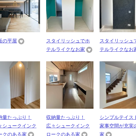
阪の平屋
スタイリッシュでホ
スタイリッシュ
テルライクなお家
テルライクなお
納量たっぷり！
収納量たっぷり！
シンプルテイス
々シュークインク
広々シュークインク
家事空間が充実
ークのある家
ロークのある家
家