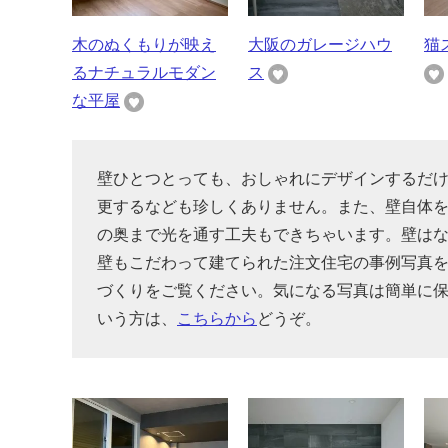
木のぬくもりが映え
大阪のガレージハウ
猫
るナチュラルモダン
ス
な平屋
壁ひとつとっても、おしゃれにデザインするだ
更するなども珍しくありません。また、壁自体
の奥まで光を通す工夫もできちゃいます。壁は
壁もこだわって建てられた注文住宅の事例写真
づくりをご覧ください。気になる写真は簡単に
いう方は、
こちらから
どうぞ。