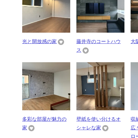
光と開放感の家
藤井寺のコートハウ
大
ス
多彩な部屋が魅力の
壁紙を使い分けるオ
収
家
シャレな家
広
ロ