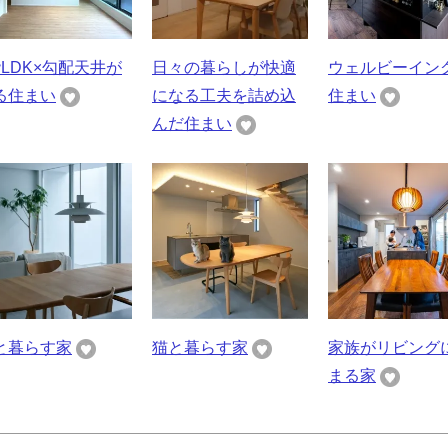
階LDK×勾配天井が
日々の暮らしが快適
ウェルビーイン
る住まい
になる工夫を詰め込
住まい
んだ住まい
と暮らす家
猫と暮らす家
家族がリビング
まる家