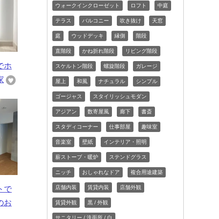
ウォークインクローゼット
ロフト
中庭
テラス
バルコニー
吹き抜け
天窓
庭
ウッドデッキ
縁側
階段
直階段
かね折れ階段
リビング階段
でホ
スケルトン階段
螺旋階段
ガレージ
家
屋上
和風
ナチュラル
シンプル
ゴージャス
スタイリッシュモダン
アジアン
数寄屋風
廊下
書斎
スタディコーナー
仕事部屋
趣味室
音楽室
壁紙
インテリア・照明
薪ストーブ・暖炉
ステンドグラス
ニッチ
おしゃれなドア
複合用途建築
店舗内装
賃貸内装
店舗外観
トで
のお
賃貸外観
黒 / 外観
サニタリー / 洗面所 / 白