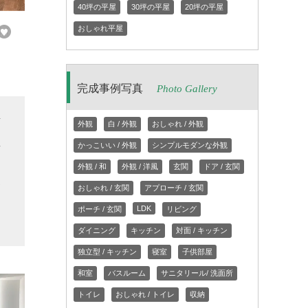
40坪の平屋
30坪の平屋
20坪の平屋
おしゃれ平屋
完成事例写真
Photo Gallery
変
外観
白 / 外観
おしゃれ / 外観
屋
かっこいい / 外観
シンプルモダンな外観
な
外観 / 和
外観 / 洋風
玄関
ドア / 玄関
家
おしゃれ / 玄関
アプローチ / 玄関
と
LDK
ポーチ / 玄関
リビング
ダイニング
キッチン
対面 / キッチン
独立型 / キッチン
寝室
子供部屋
和室
バスルーム
サニタリール/ 洗面所
トイレ
おしゃれ / トイレ
収納