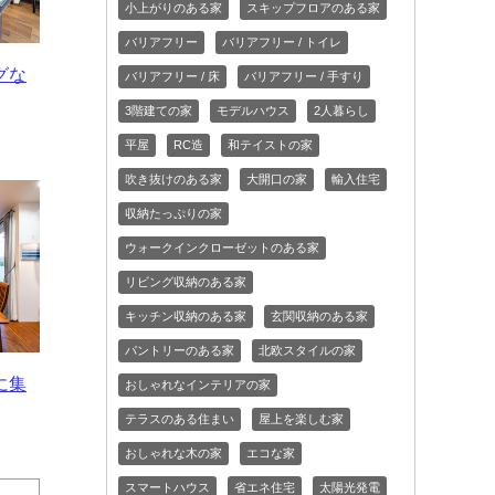
小上がりのある家
スキップフロアのある家
バリアフリー
バリアフリー / トイレ
グな
バリアフリー / 床
バリアフリー / 手すり
3階建ての家
モデルハウス
2人暮らし
平屋
RC造
和テイストの家
吹き抜けのある家
大開口の家
輸入住宅
収納たっぷりの家
ウォークインクローゼットのある家
リビング収納のある家
キッチン収納のある家
玄関収納のある家
パントリーのある家
北欧スタイルの家
に集
おしゃれなインテリアの家
テラスのある住まい
屋上を楽しむ家
おしゃれな木の家
エコな家
スマートハウス
省エネ住宅
太陽光発電