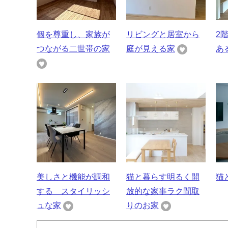
個を尊重し、家族が
リビングと居室から
2
つながる二世帯の家
庭が見える家
あ
美しさと機能が調和
猫と暮らす明るく開
猫
する スタイリッシ
放的な家事ラク間取
ュな家
りのお家