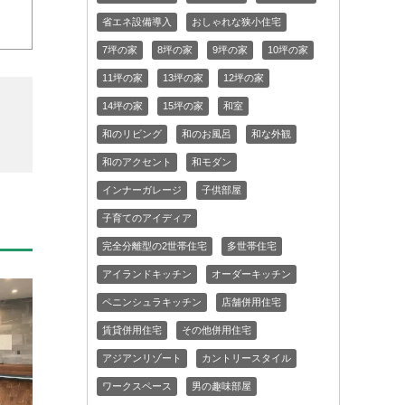
省エネ設備導入
おしゃれな狭小住宅
7坪の家
8坪の家
9坪の家
10坪の家
11坪の家
13坪の家
12坪の家
14坪の家
15坪の家
和室
和のリビング
和のお風呂
和な外観
和のアクセント
和モダン
インナーガレージ
子供部屋
子育てのアイディア
完全分離型の2世帯住宅
多世帯住宅
アイランドキッチン
オーダーキッチン
ペニンシュラキッチン
店舗併用住宅
賃貸併用住宅
その他併用住宅
アジアンリゾート
カントリースタイル
ワークスペース
男の趣味部屋