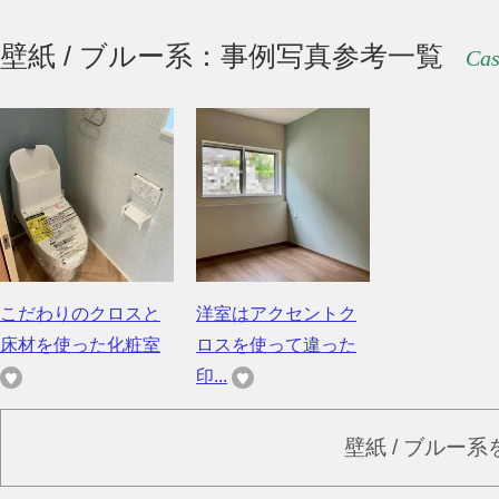
壁紙 / ブルー系：事例写真参考一覧
Cas
こだわりのクロスと
洋室はアクセントク
床材を使った化粧室
ロスを使って違った
印...
壁紙 / ブルー