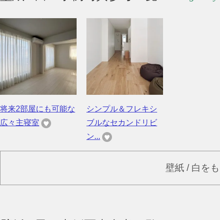
将来2部屋にも可能な
シンプル＆フレキシ
広々主寝室
ブルなセカンドリビ
ン...
壁紙 / 白を