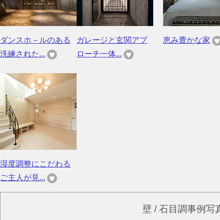
ダンスホ－ルのある
ガレージと玄関アプ
恵み豊かな家
洗練された...
ローチ一体...
湿度調整にこだわる
ご主人が見...
壁 / 石目調事例