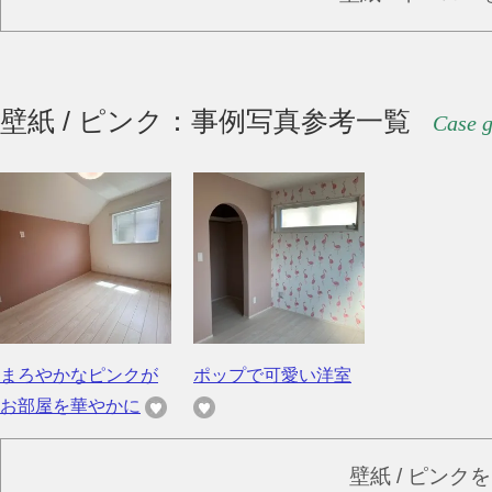
壁紙 / ピンク：事例写真参考一覧
Case g
まろやかなピンクが
ポップで可愛い洋室
お部屋を華やかに
壁紙 / ピンク