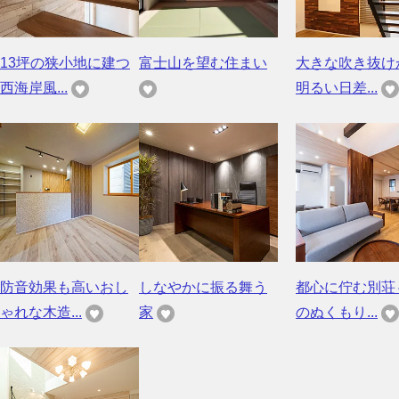
13坪の狭小地に建つ
富士山を望む住まい
大きな吹き抜け
西海岸風...
明るい日差...
防音効果も高いおし
しなやかに振る舞う
都心に佇む別荘
ゃれな木造...
家
のぬくもり...