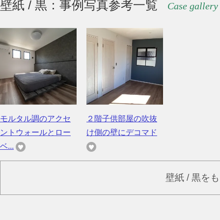
壁紙 / 黒：事例写真参考一覧
Case gallery
モルタル調のアクセ
２階子供部屋の吹抜
ントウォールとロー
け側の壁にデコマド
ベ...
壁紙 / 黒を