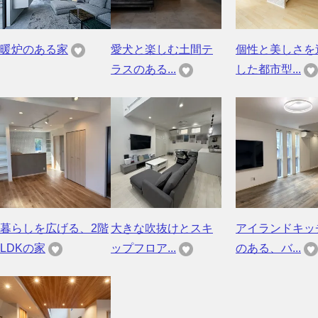
暖炉のある家
愛犬と楽しむ土間テ
個性と美しさを
ラスのある...
した都市型...
暮らしを広げる、2階
大きな吹抜けとスキ
アイランドキッ
LDKの家
ップフロア...
のある、バ...