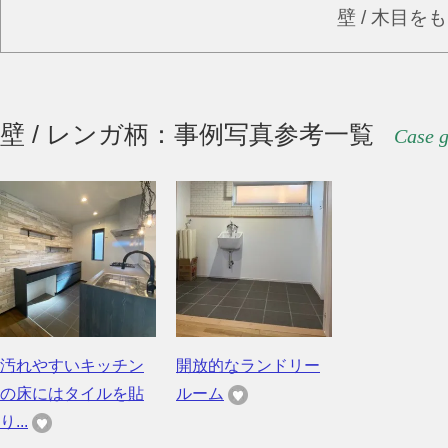
壁 / 木目を
壁 / レンガ柄：事例写真参考一覧
Case g
汚れやすいキッチン
開放的なランドリー
の床にはタイルを貼
ルーム
り...