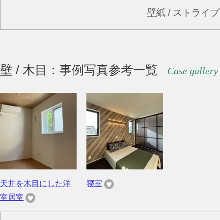
壁紙 / ストライ
壁 / 木目：事例写真参考一覧
Case gallery
天井を木目にした洋
寝室
室居室