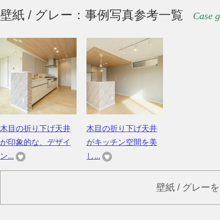
壁紙 / グレー：事例写真参考一覧
Case g
木目の折り下げ天井
木目の折り下げ天井
が印象的な、デザイ
がキッチン空間を美
ン...
し...
壁紙 / グレー