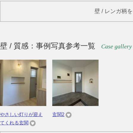
壁 / レンガ柄
壁 / 質感：事例写真参考一覧
Case gallery
やさしい灯りが迎え
玄関2
てくれる玄関