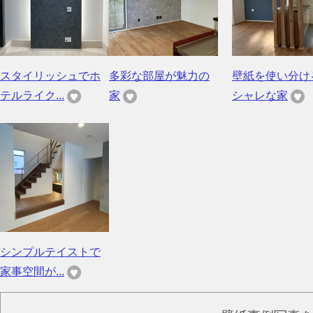
スタイリッシュでホ
多彩な部屋が魅力の
壁紙を使い分け
テルライク...
家
シャレな家
シンプルテイストで
家事空間が...