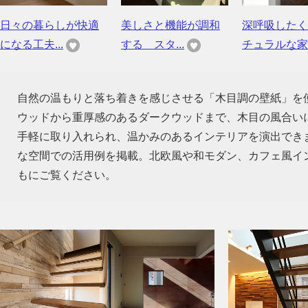
日々の暮らしが快適
美しさと機能が調和
深呼吸したく
になる工夫...
する スタ...
チュラルな家
自然の温もりと落ち着きを感じさせる「木目調の壁紙」を
ウッドから重厚感のあるダークウッドまで、木目の風合い
手軽に取り入れられ、温かみのあるインテリアを演出でき
な空間での活用例を掲載。北欧風や和モダン、カフェ風イ
もにご覧ください。