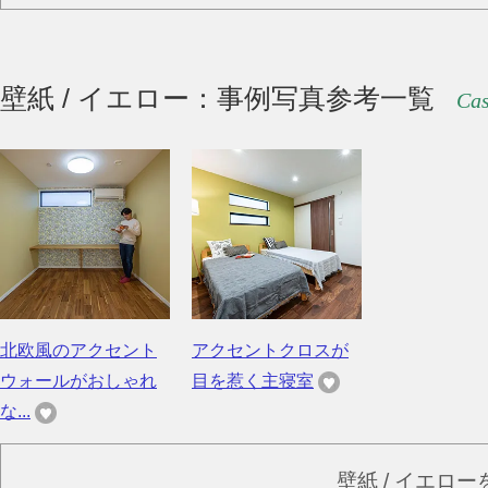
壁紙 / イエロー：事例写真参考一覧
Cas
北欧風のアクセント
アクセントクロスが
ウォールがおしゃれ
目を惹く主寝室
な...
壁紙 / イエロ