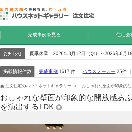
完成事例を見る
住宅会
お知らせ
夏季休業 2026年8月12日（水）～2026年8
掲載情報件数
完成事例
1617
件 ｜
ハウスメーカー
25
件 
注文住宅のハウスネットギャラリー
おしゃれな壁面が印象的な
おしゃれな壁面が印象的な開放感あ
を演出するLDK