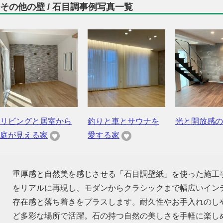
その他の壁 / 石目調事例写真一覧
リビングと居室から
釣りと車とサウナを
光と開放感の
庭が見える家
愛する家
重厚感と自然美を感じさせる「石目調壁紙」を使った施工
をリアルに再現し、モダンからクラシックまで幅広いイン
存在感と落ち着きをプラスします。耐久性やお手入れのし
ど多彩な場所で活躍。石の持つ自然の美しさを手軽に楽し