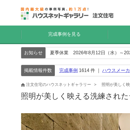
完成事例を見る
お知らせ
夏季休業 2026年8月12日（水）～2
掲載情報件数
完成事例
1614
件 ｜
ハウスメーカ
注文住宅のハウスネットギャラリー
照明が美しく映
照明が美しく映える洗練された