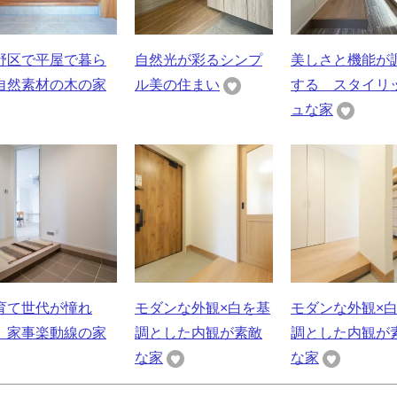
野区で平屋で暮ら
自然光が彩るシンプ
美しさと機能が
自然素材の木の家
ル美の住まい
する スタイリ
ュな家
育て世代が憧れ
モダンな外観×白を基
モダンな外観×
、家事楽動線の家
調とした内観が素敵
調とした内観が
な家
な家