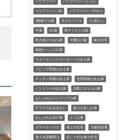
バリアフリー
バリアフリー / トイレ
バリアフリー / 床
バリアフリー / 手すり
3階建ての家
モデルハウス
2人暮らし
平屋
RC造
和テイストの家
吹き抜けのある家
大開口の家
輸入住宅
収納たっぷりの家
ウォークインクローゼットのある家
リビング収納のある家
キッチン収納のある家
玄関収納のある家
パントリーのある家
北欧スタイルの家
おしゃれなインテリアの家
テラスのある住まい
屋上を楽しむ家
おしゃれな木の家
エコな家
スマートハウス
省エネ住宅
太陽光発電
省エネ設備導入
おしゃれな狭小住宅