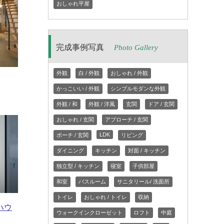
おしゃれ平屋
完成事例写真
Photo Gallery
外観
白 / 外観
おしゃれ / 外観
かっこいい / 外観
シンプルモダンな外観
外観 / 和
外観 / 洋風
玄関
ドア / 玄関
おしゃれ / 玄関
アプローチ / 玄関
LDK
ポーチ / 玄関
リビング
ダイニング
キッチン
対面 / キッチン
独立型 / キッチン
寝室
子供部屋
和室
バスルーム
サニタリール/ 洗面所
トイレ
おしゃれ / トイレ
収納
ハウ
ウォークインクローゼット
ロフト
中庭