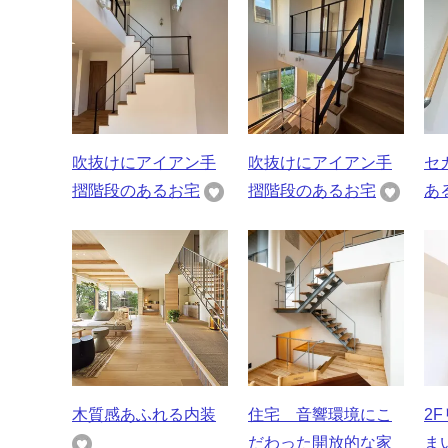
吹抜けにアイアン手
吹抜けにアイアン手
セ
摺階段のあるお宅
摺階段のあるお宅
あ
木質感あふれる内装
住宅 音響環境にこ
2
だわった開放的な家
ま