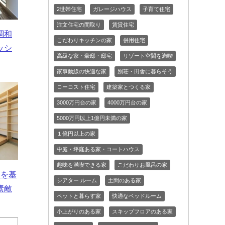
2世帯住宅
ガレージハウス
子育て住宅
注文住宅の間取り
賃貸住宅
調和
こだわりキッチンの家
併用住宅
ッシ
高級な家・豪邸・邸宅
リゾート空間を満喫
家事動線の快適な家
別荘・田舎に暮らそう
ローコスト住宅
建築家とつくる家
3000万円台の家
4000万円台の家
5000万円以上1億円未満の家
１億円以上の家
中庭・坪庭ある家・コートハウス
趣味を満喫できる家
こだわりお風呂の家
白を基
シアター ルーム
土間のある家
素敵
ペットと暮らす家
快適なベッドルーム
小上がりのある家
スキップフロアのある家