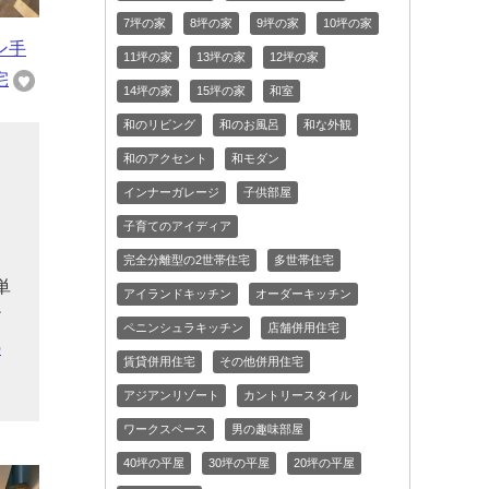
7坪の家
8坪の家
9坪の家
10坪の家
ン手
11坪の家
13坪の家
12坪の家
宅
14坪の家
15坪の家
和室
和のリビング
和のお風呂
和な外観
和のアクセント
和モダン
インナーガレージ
子供部屋
と
ー
子育てのアイディア
る
完全分離型の2世帯住宅
多世帯住宅
単
アイランドキッチン
オーダーキッチン
だ
ペニンシュラキッチン
店舗併用住宅
の
賃貸併用住宅
その他併用住宅
アジアンリゾート
カントリースタイル
ワークスペース
男の趣味部屋
40坪の平屋
30坪の平屋
20坪の平屋