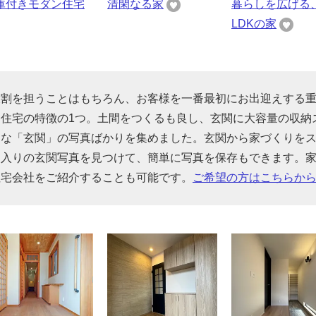
庫付きモダン住宅
清閑なる家
暮らしを広げる
LDKの家
役割を担うことはもちろん、お客様を一番最初にお出迎えする
住宅の特徴の1つ。土間をつくるも良し、玄関に大容量の収納
んな「玄関」の写真ばかりを集めました。玄関から家づくりを
に入りの玄関写真を見つけて、簡単に写真を保存もできます。
住宅会社をご紹介することも可能です。
ご希望の方はこちらか