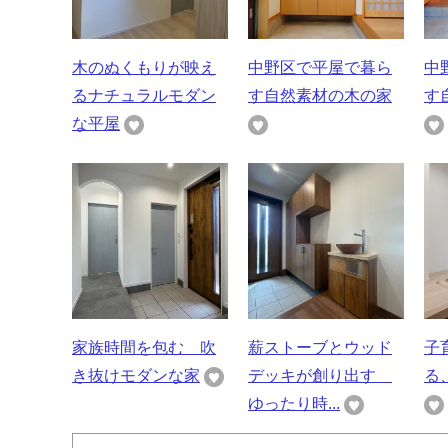
木のぬくもりが映え
中野区で平屋で暮ら
中
るナチュラルモダン
す自然素材の木の家
す
な平屋
家族時間を包む 吹
薪ストーブとウッド
子
き抜けモダンな家
デッキが創り出す
る
ゆったり時...