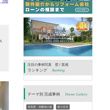
、2階
重
ス
ス
家
ら
注目の事例写真 壁 / 質感
ランキング
Ranking
テーマ別 完成事例
Theme Gallery
高気密・高断熱の家
狭小住宅