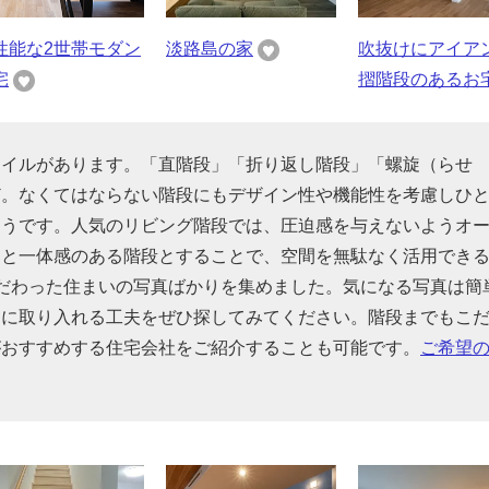
性能な2世帯モダン
淡路島の家
吹抜けにアイア
宅
摺階段のあるお
タイルがあります。「直階段」「折り返し階段」「螺旋（らせ
ど。なくてはならない階段にもデザイン性や機能性を考慮しひ
そうです。人気のリビング階段では、圧迫感を与えないようオ
間と一体感のある階段とすることで、空間を無駄なく活用でき
だわった住まいの写真ばかりを集めました。気になる写真は簡
的に取り入れる工夫をぜひ探してみてください。階段までもこ
がおすすめする住宅会社をご紹介することも可能です。
ご希望