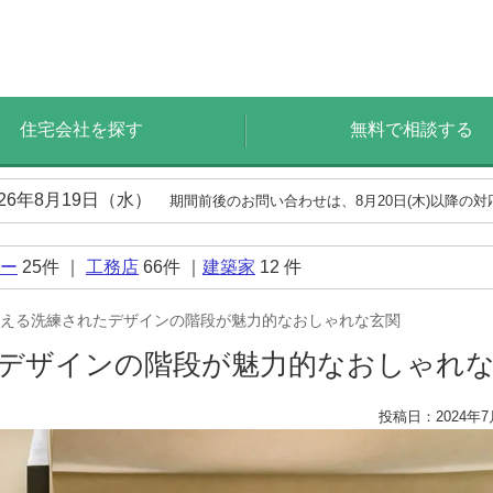
住宅会社を探す
無料で相談する
026年8月19日（水）
期間前後のお問い合わせは、8月20日(木)以降の
ー
25
件 ｜
工務店
66
件 ｜
建築家
12
件
える洗練されたデザインの階段が魅力的なおしゃれな玄関
デザインの階段が魅力的なおしゃれ
投稿日：2024年7