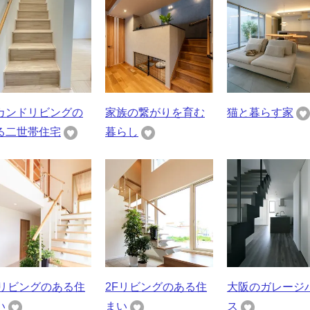
カンドリビングの
家族の繋がりを育む
猫と暮らす家
る二世帯住宅
暮らし
Fリビングのある住
2Fリビングのある住
大阪のガレージ
い
まい
ス