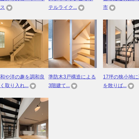
ス
テルライク...
市
和や洋の趣を調和良
準防木3戸構造による
17坪の狭小地
く取り入れ...
3階建て...
を散りば...