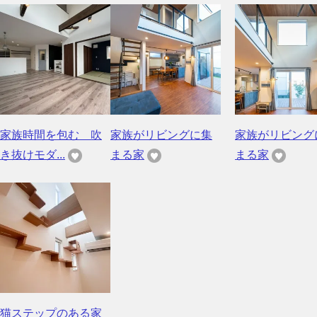
家族時間を包む 吹
家族がリビングに集
家族がリビング
き抜けモダ...
まる家
まる家
猫ステップのある家