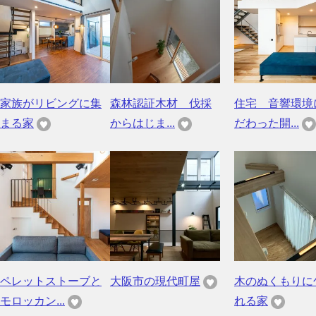
家族がリビングに集
森林認証木材 伐採
住宅 音響環境
まる家
からはじま...
だわった開...
ペレットストーブと
大阪市の現代町屋
木のぬくもりに
モロッカン...
れる家