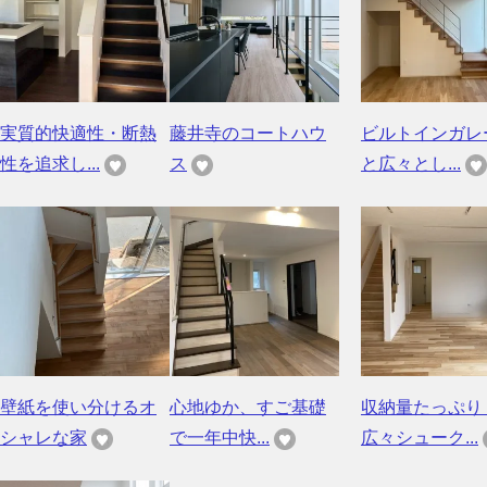
実質的快適性・断熱
藤井寺のコートハウ
ビルトインガレ
性を追求し...
ス
と広々とし...
壁紙を使い分けるオ
心地ゆか、すご基礎
収納量たっぷり
シャレな家
で一年中快...
広々シューク...