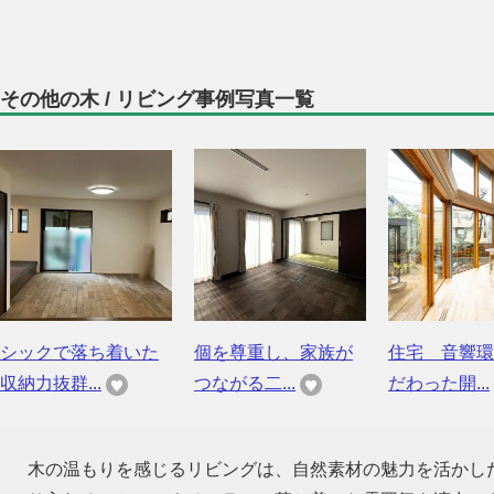
その他の木 / リビング事例写真一覧
シックで落ち着いた
個を尊重し、家族が
住宅 音響環
収納力抜群...
つながる二...
だわった開...
木の温もりを感じるリビングは、自然素材の魅力を活かし