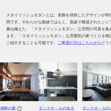
スタイリッシュモダンとは、装飾を排除したデザインが特
間です。やわらかな曲線ではんく、直線で構成されたシン
兼ね備えた、「スタイリッシュモダン」な空間の写真を集
ます。「スタイリッシュモダン」な雰囲気の家づくりを検
ご紹介することも可能です。
ご希望の方はこちらから
どう
湖畔の家
ダンスホ－ルのある
ダンスホ－ルの