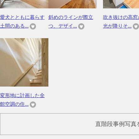
愛犬とともに暮らす
斜めのラインが際立
吹き抜けの高窓
土間のある...
つ、デザイ...
光が降りそ...
変形地に計画した全
館空調の住...
直階段事例写真