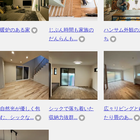
暖炉のある家
じぶん時間も家族の
ハンサム外観の
だんらんも...
ち
自然光が優しく包
シックで落ち着いた
広々リビングと
む、シックな...
収納力抜群...
たり畳のあ...