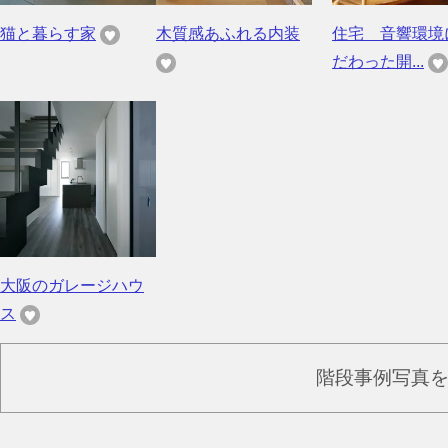
猫と暮らす家
木質感あふれる内装
住宅 音響環境
だわった開...
大阪のガレージハウ
ス
階段事例写真