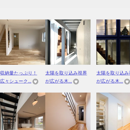
収納量たっぷり！
太陽を取り込み視界
太陽を取り込み
広々シューク...
が広がる木...
が広がる木...