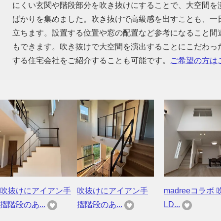
にくい玄関や階段部分を吹き抜けにすることで、大空間を
ばかりを集めました。吹き抜けで高級感を出すことも、一
立ちます。設置する位置や窓の配置など参考になること間
もできます。吹き抜けで大空間を演出することにこだわっ
する住宅会社をご紹介することも可能です。
ご希望の方は
吹抜けにアイアン手
吹抜けにアイアン手
madreeコラボ 
摺階段のあ...
摺階段のあ...
LD...