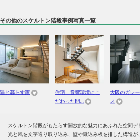
その他のスケルトン階段事例写真一覧
猫と暮らす家
住宅 音響環境にこ
大阪のガレー
だわった開...
ス
スケルトン階段がもたらす開放的な魅力にあふれた空間デ
光と風を文字通り取り込み、壁や蹴込み板を排した構造が