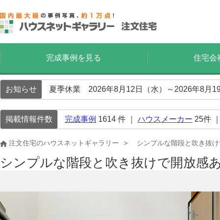
完成事例を見る
住宅会
お知らせ
夏季休業 2026年8月12日（水）～2026年8
掲載情報件数
完成事例
1614
件 ｜
ハウスメーカー
25
件 
注文住宅のハウスネットギャラリー
シンプルな階段と吹き抜け
シンプルな階段と吹き抜けで開放感