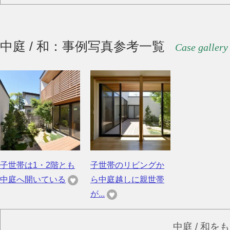
中庭 / 和：事例写真参考一覧
Case gallery
子世帯は1・2階とも
子世帯のリビングか
中庭へ開いている
ら中庭越しに親世帯
が...
中庭 / 和を