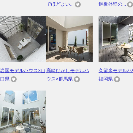
でほどよい...
鋼板外壁の...
岩国モデルハウス×山
高崎ひがしモデルハ
久留米モデルハ
口県
ウス×群馬県
福岡県