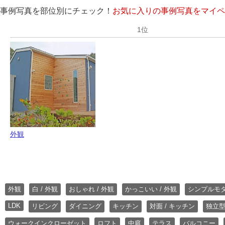
事例写真を部位別にチェック！
お気に入りの事例写真をマイペ
外観
外観
白 / 外観
おしゃれ / 外観
かっこいい / 外観
シンプルモ
LDK
リビング
ダイニング
キッチン
対面 / キッチン
独立型
ウォークインクローゼット
ロフト
中庭
テラス
バルコニー