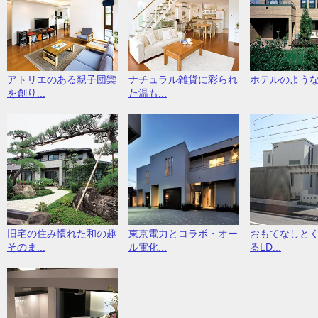
アトリエのある親子団欒
ナチュラル雑貨に彩られ
ホテルのよう
を創り...
た温も...
旧宅の住み慣れた和の趣
東京電力とコラボ・オー
おもてなしと
そのま...
ル電化...
るLD...