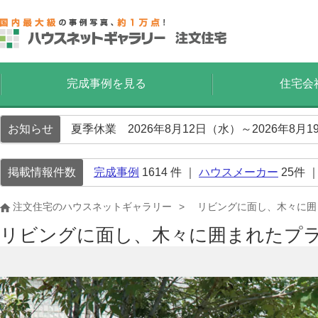
完成事例を見る
住宅会
お知らせ
夏季休業 2026年8月12日（水）～2026年8
掲載情報件数
完成事例
1614
件 ｜
ハウスメーカー
25
件 
注文住宅のハウスネットギャラリー
リビングに面し、木々に囲
リビングに面し、木々に囲まれたプ