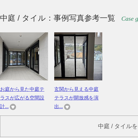
中庭 / タイル：事例写真参考一覧
Case g
お庭から見た中庭テ
玄関から見える中庭
ラスが広がる空間設
テラスが開放感を演
計...
出...
中庭 / タイル