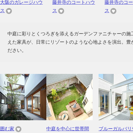
大阪のガレージハウ
藤井寺のコートハウ
藤井寺のコー
ス
ス
ス
中庭に彩りとくつろぎを添えるガーデンファニチャーの施
えた家具が、日常にリゾートのような心地よさを演出。豊
ださい。
囲む家
中庭を中心に世帯間
ブルーガルバリ