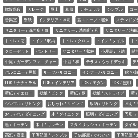
螺旋階段
ガレージ
屋上
和風
ナチュラル
シンプル
ゴー
音楽室
壁紙
インテリア・照明
薪ストーブ・暖炉
ステンドグ
サニタリー / 洗面所 / 白
サニタリー / 洗面所 / 和
サニタリー / 洗面所
トイレ / 窓
トイレ / 収納
トイレ / クロス
トイレ / タイル
トイ
クローゼット
パントリー
サニタリー / 収納
小屋裏 / 収納
階段
中庭 / ガーデンファニチャー
中庭 / 和
テラス / ウッドデッキ
テ
バルコニー / 屋根
ルーフバルコニー
インナーバルコニー
吹き抜
LDK / ナチュラル
LDK / インテリア
LDK / モダン
LDK / 照明
壁紙 / イエロー
壁紙 / ピンク
壁紙 / 柄
壁紙 / ストライプ
壁 
シンプル / リビング
おしゃれ / リビング
収納 / リビング
照明 /
おしゃれ / ダイニング
木 / ダイニング
照明 / ダイニング
円形 テ
黒 / キッチン
木目 / キッチン
スタイリッシュ / キッチン
タイル 
高窓 / 寝室
子供部屋 / シンプル
子供部屋 / かわいい
子供部屋 /