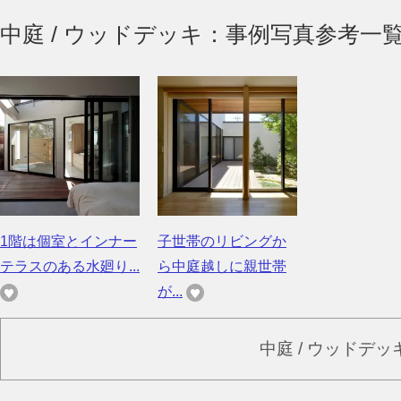
中庭 / ウッドデッキ：事例写真参考一
1階は個室とインナー
子世帯のリビングか
テラスのある水廻り...
ら中庭越しに親世帯
が...
中庭 / ウッドデ