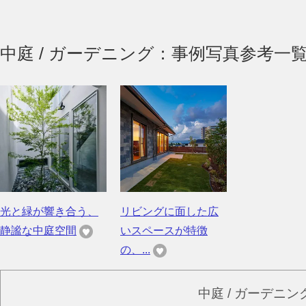
中庭 / ガーデニング：事例写真参考一
光と緑が響き合う、
リビングに面した広
静謐な中庭空間
いスペースが特徴
の、...
中庭 / ガーデニ