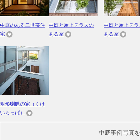
中庭のある二世帯住
中庭と屋上テラスの
中庭と屋上テラ
宅
ある家
ある家
矩形喇叭の家（くけ
いらっぱ）
中庭事例写真