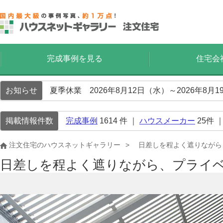
完成事例を見る
住宅会
お知らせ
夏季休業 2026年8月12日（水）～2026年8
掲載情報件数
完成事例
1614
件 ｜
ハウスメーカー
25
件 
注文住宅のハウスネットギャラリー
日差しを程よく遮りながら
日差しを程よく遮りながら、プライ