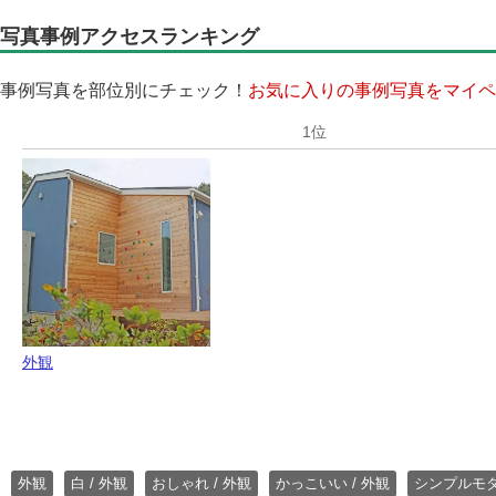
写真事例アクセスランキング
事例写真を部位別にチェック！
お気に入りの事例写真をマイペ
外観
外観
白 / 外観
おしゃれ / 外観
かっこいい / 外観
シンプルモ