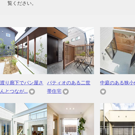
覧ください。
渡り廊下でパン屋さ
パティオのある二世
中庭のある狭小
んとつなが...
帯住宅