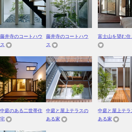
藤井寺のコートハウ
藤井寺のコートハウ
富士山を望む住
ス
ス
中庭のある二世帯住
中庭と屋上テラスの
中庭と屋上テラ
宅
ある家
ある家