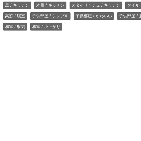
黒 / キッチン
木目 / キッチン
スタイリッシュ / キッチン
タイル 
高窓 / 寝室
子供部屋 / シンプル
子供部屋 / かわいい
子供部屋 /
和室 / 収納
和室 / 小上がり