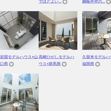
でほどよい...
鋼板外壁の...
岩国モデルハウス×山
高崎ひがしモデルハ
久留米モデルハ
口県
ウス×群馬県
福岡県