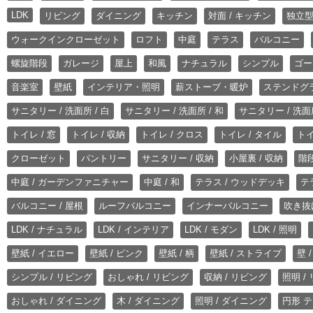
LDK
リビング
ダイニング
キッチン
対面 / キッチン
独立型
ウォークインクローゼット
ロフト
中庭
テラス
バルコニー
螺旋階段
ガレージ
屋上
和風
ナチュラル
シンプル
ゴー
音楽室
壁紙
インテリア・照明
薪ストーブ・暖炉
ステンドグ
サニタリー / 洗面所 / 白
サニタリー / 洗面所 / 和
サニタリー / 洗面所
トイレ / 窓
トイレ / 収納
トイレ / クロス
トイレ / タイル
トイ
クローゼット
パントリー
サニタリー / 収納
小屋裏 / 収納
階段
中庭 / ガーデンファニチャー
中庭 / 和
テラス / ウッドデッキ
テ
バルコニー / 屋根
ルーフバルコニー
インナーバルコニー
吹き抜
LDK / ナチュラル
LDK / インテリア
LDK / モダン
LDK / 照明
壁紙 / イエロー
壁紙 / ピンク
壁紙 / 柄
壁紙 / ストライプ
壁 
シンプル / リビング
おしゃれ / リビング
収納 / リビング
照明 /
おしゃれ / ダイニング
木 / ダイニング
照明 / ダイニング
円形 テ