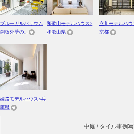
ブルーガルバリウム
和歌山モデルハウス×
立川モデルハウ
鋼板外壁の...
和歌山県
京都
姫路モデルハウス×兵
庫県
中庭 / タイル事例