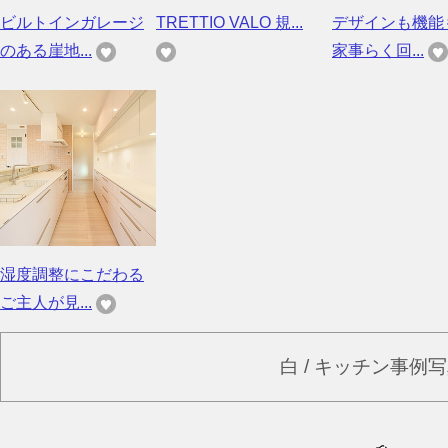
ビルトインガレージ
TRETTIO VALO 規...
デザインも機
のある崖地...
家事らく回...
湿度調整にこだわる
ご主人が見...
白 / キッチン事例