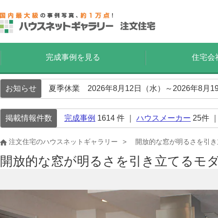
完成事例を見る
住宅会
お知らせ
夏季休業 2026年8月12日（水）～2026年8
掲載情報件数
完成事例
1614
件 ｜
ハウスメーカー
25
件 
注文住宅のハウスネットギャラリー
開放的な窓が明るさを引き
開放的な窓が明るさを引き立てるモ