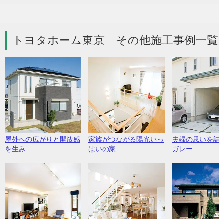
トヨタホーム東京 その他施工事例一覧
屋外への広がりと開放感
家族がつながる陽光いっ
夫婦の思いを
を生み...
ぱいの家
ガレー...