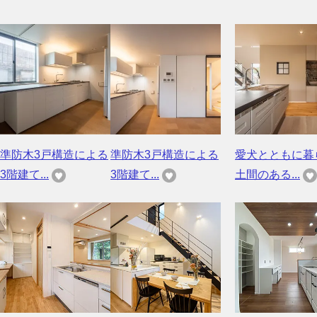
準防木3戸構造による
準防木3戸構造による
愛犬とともに暮
3階建て...
3階建て...
土間のある...