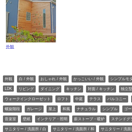
外観
外観
白 / 外観
おしゃれ / 外観
かっこいい / 外観
シンプルモ
LDK
リビング
ダイニング
キッチン
対面 / キッチン
独立型
ウォークインクローゼット
ロフト
中庭
テラス
バルコニー
螺旋階段
ガレージ
屋上
和風
ナチュラル
シンプル
ゴー
音楽室
壁紙
インテリア・照明
薪ストーブ・暖炉
ステンドグ
サニタリー / 洗面所 / 白
サニタリー / 洗面所 / 和
サニタリー / 洗面所