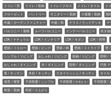
トイレ / 窓
トイレ / 収納
トイレ / クロス
トイレ / タイル
トイ
クローゼット
パントリー
サニタリー / 収納
小屋裏 / 収納
階段
中庭 / ガーデンファニチャー
中庭 / 和
テラス / ウッドデッキ
テ
バルコニー / 屋根
ルーフバルコニー
インナーバルコニー
吹き抜
LDK / ナチュラル
LDK / インテリア
LDK / モダン
LDK / 照明
壁紙 / イエロー
壁紙 / ピンク
壁紙 / 柄
壁紙 / ストライプ
壁 
シンプル / リビング
おしゃれ / リビング
収納 / リビング
照明 /
おしゃれ / ダイニング
木 / ダイニング
照明 / ダイニング
円形 テ
黒 / キッチン
木目 / キッチン
スタイリッシュ / キッチン
タイル 
高窓 / 寝室
子供部屋 / シンプル
子供部屋 / かわいい
子供部屋 /
和室 / 収納
和室 / 小上がり