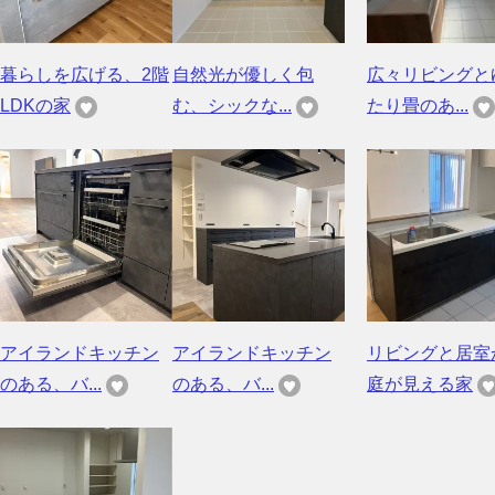
暮らしを広げる、2階
自然光が優しく包
広々リビングと
LDKの家
む、シックな...
たり畳のあ...
アイランドキッチン
アイランドキッチン
リビングと居室
のある、バ...
のある、バ...
庭が見える家