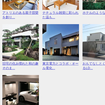
アトリエのある親子団欒
ナチュラル雑貨に彩られ
ホテルのよう
を創り...
た温も...
旧宅の住み慣れた和の趣
東京電力とコラボ・オー
おもてなしと
そのま...
ル電化...
るLD...