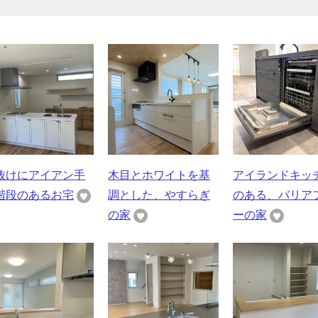
抜けにアイアン手
木目とホワイトを基
アイランドキッ
階段のあるお宅
調とした、やすらぎ
のある、バリア
の家
ーの家