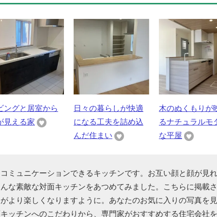
ビングと居室から
日々の暮らしが快適
木のぬくもりが
が見える家
になる工夫を詰め込
るナチュラルモ
んだ住まい
な平屋
くコミュニケーションできるキッチンです。お互い顔と顔が見
そんな素敵な対面キッチンをあつめてみました。こちらに掲載
間がより楽しくなりますように。あなたのお気に入りの写真を
面キッチンへのこだわりから、専門家がおすすめする住宅会社