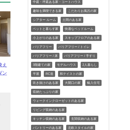
中庭・坪庭ある家・コートハウス
趣味を満喫できる家
こだわりお風呂の家
シアター ルーム
土間のある家
ペットと暮らす家
快適なベッドルーム
小上がりのある家
スキップフロアのある家
バリアフリー
バリアフリー / トイレ
バリアフリー / 床
バリアフリー / 手すり
映え
3階建ての家
モデルハウス
2人暮らし
ダン
平屋
RC造
和テイストの家
吹き抜けのある家
大開口の家
輸入住宅
収納たっぷりの家
ウォークインクローゼットのある家
れ
リビング収納のある家
さ
キッチン収納のある家
玄関収納のある家
見
を
パントリーのある家
北欧スタイルの家