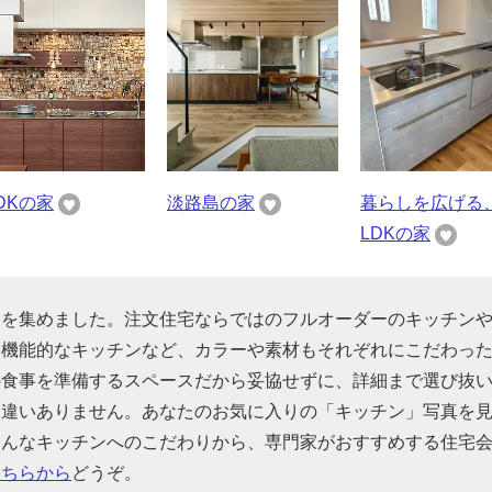
LDKの家
淡路島の家
暮らしを広げる
LDKの家
りを集めました。注文住宅ならではのフルオーダーのキッチン
た機能的なキッチンなど、カラーや素材もそれぞれにこだわっ
の食事を準備するスペースだから妥協せずに、詳細まで選び抜
間違いありません。あなたのお気に入りの「キッチン」写真を
そんなキッチンへのこだわりから、専門家がおすすめする住宅
こちらから
どうぞ。