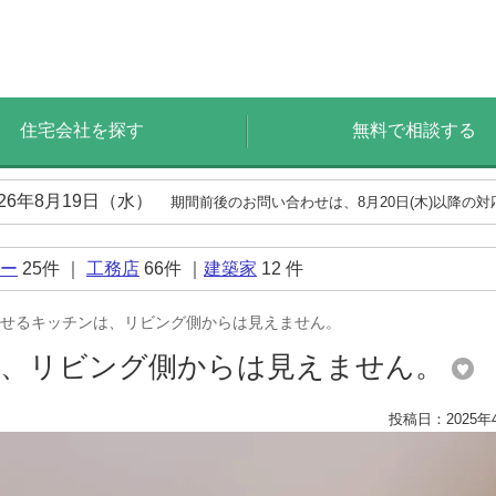
住宅会社を探す
無料で相談する
026年8月19日（水）
期間前後のお問い合わせは、8月20日(木)以降の
ー
25
件 ｜
工務店
66
件 ｜
建築家
12
件
せるキッチンは、リビング側からは見えません。
は、リビング側からは見えません。
投稿日：2025年