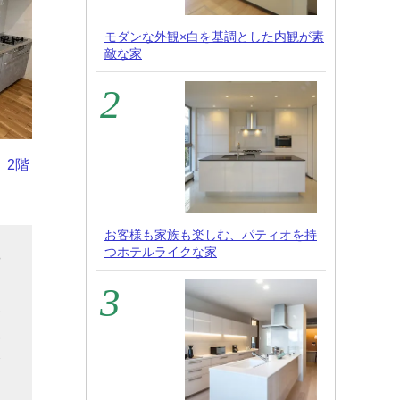
モダンな外観×白を基調とした内観が素
敵な家
、2階
お客様も家族も楽しむ、パティオを持
つホテルライクな家
や
た
い
見
会