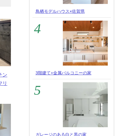
鳥栖モデルハウス×佐賀県
3階建て+金属バルコニーの家
チン
フリ
ガレージのある白と黒の家