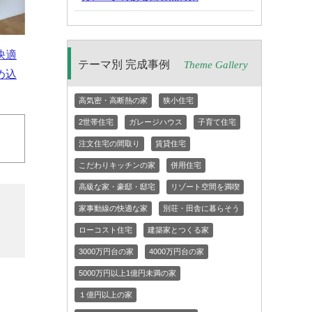
快適
テーマ別 完成事例
Theme Gallery
め込
高気密・高断熱の家
狭小住宅
2世帯住宅
ガレージハウス
子育て住宅
注文住宅の間取り
賃貸住宅
こだわりキッチンの家
併用住宅
高級な家・豪邸・邸宅
リゾート空間を満喫
家事動線の快適な家
別荘・田舎に暮らそう
ローコスト住宅
建築家とつくる家
3000万円台の家
4000万円台の家
5000万円以上1億円未満の家
１億円以上の家