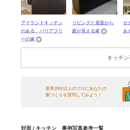
アイランドキッチン
リビングと居室から
セ
のある、バリアフリ
庭が見える家
あ
ーの家
キッチン
業界20年以上のプロにあなたの
家づくりを質問してみよう！
対面 / キッチン 事例写真参考一覧