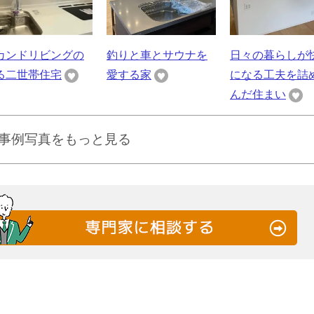
カンドリビングの
釣りと車とサウナを
日々の暮らしが
る二世帯住宅
愛する家
になる工夫を詰
んだ住まい
事例写真をもっと見る