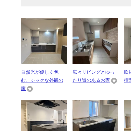
自然光が優しく包
広々リビングとゆっ
吹
む、シックな外観の
たり畳のあるお家
摺
家