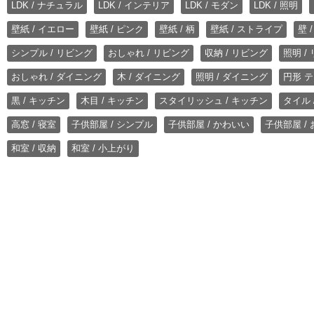
LDK / ナチュラル
LDK / インテリア
LDK / モダン
LDK / 照明
壁紙 / イエロー
壁紙 / ピンク
壁紙 / 柄
壁紙 / ストライプ
壁 
シンプル / リビング
おしゃれ / リビング
収納 / リビング
照明 /
おしゃれ / ダイニング
木 / ダイニング
照明 / ダイニング
円形 テ
黒 / キッチン
木目 / キッチン
スタイリッシュ / キッチン
タイル 
高窓 / 寝室
子供部屋 / シンプル
子供部屋 / かわいい
子供部屋 /
和室 / 収納
和室 / 小上がり