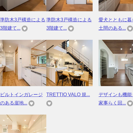
準防木3戸構造による
準防木3戸構造による
愛犬とともに暮
3階建て...
3階建て...
土間のある...
ビルトインガレージ
TRETTIO VALO 規...
デザインも機
のある崖地...
家事らく回...