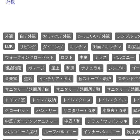
外観
外観
白 / 外観
おしゃれ / 外観
かっこいい / 外観
シンプルモ
LDK
リビング
ダイニング
キッチン
対面 / キッチン
独立型
ウォークインクローゼット
ロフト
中庭
テラス
バルコニー
螺旋階段
ガレージ
屋上
和風
ナチュラル
シンプル
ゴー
音楽室
壁紙
インテリア・照明
薪ストーブ・暖炉
ステンドグ
サニタリー / 洗面所 / 白
サニタリー / 洗面所 / 和
サニタリー / 洗面所
トイレ / 窓
トイレ / 収納
トイレ / クロス
トイレ / タイル
トイ
クローゼット
パントリー
サニタリー / 収納
小屋裏 / 収納
階段
中庭 / ガーデンファニチャー
中庭 / 和
テラス / ウッドデッキ
テ
バルコニー / 屋根
ルーフバルコニー
インナーバルコニー
吹き抜