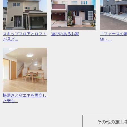
スキップフロアとロフト
遊びのあるお家
「ファースの家
が見ど...
MI・...
快適さと省エネを両立し
た安心...
その他の施工