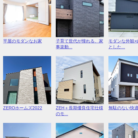
平屋のモダンなお家
子育て世代が憧れる、家
モダンな外観×
事楽動...
とした...
ZEROホームズ2022
ZEH＋長期優良住宅仕様
無駄のない快
のモ...