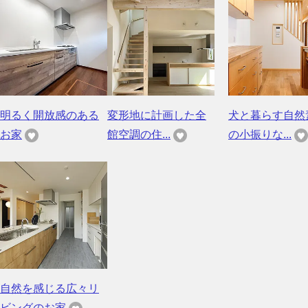
明るく開放感のある
変形地に計画した全
犬と暮らす自然
お家
館空調の住...
の小振りな...
自然を感じる広々リ
ビングのお家