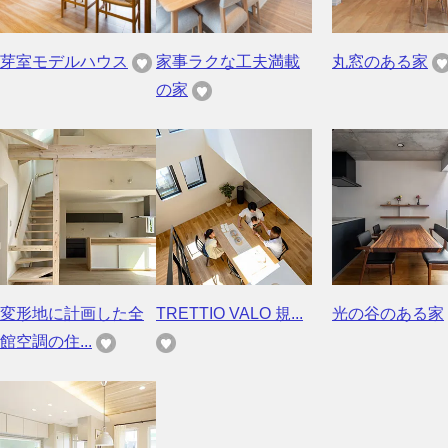
芽室モデルハウス
家事ラクな工夫満載
丸窓のある家
の家
変形地に計画した全
TRETTIO VALO 規...
光の谷のある家
館空調の住...