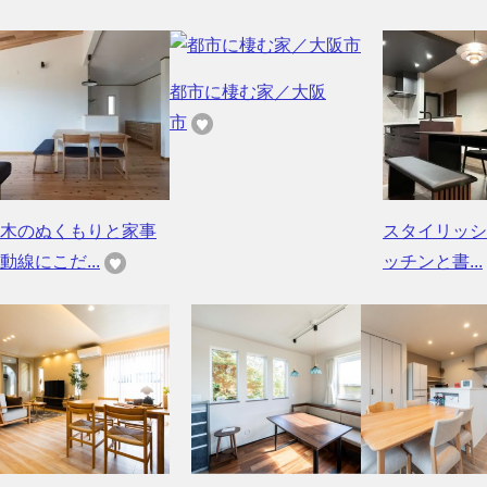
都市に棲む家／大阪
市
木のぬくもりと家事
スタイリッシ
動線にこだ...
ッチンと書...