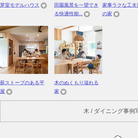
芽室モデルハウス
田園風景を一望でき
家事ラクな工夫
る快適性能...
の家
薪ストーブのある平
木のぬくもり溢れる
屋
家
木 / ダイニング事