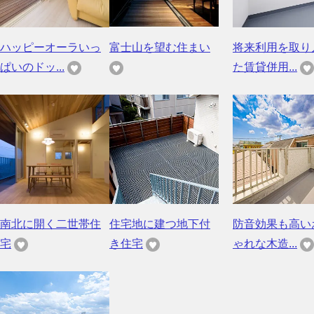
ハッピーオーラいっ
富士山を望む住まい
将来利用を取り
ぱいのドッ...
た賃貸併用...
南北に開く二世帯住
住宅地に建つ地下付
防音効果も高い
宅
き住宅
ゃれな木造...