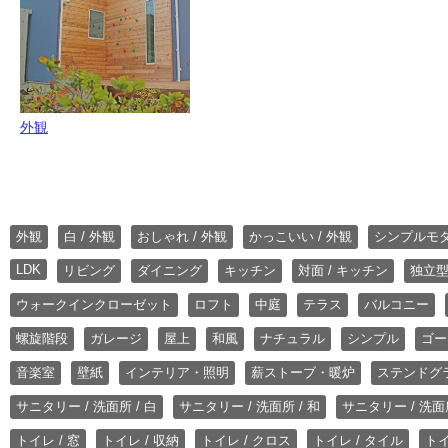
外観
外観
白 / 外観
おしゃれ / 外観
かっこいい / 外観
シンプルモ
LDK
リビング
ダイニング
キッチン
対面 / キッチン
独立型
ウォークインクローゼット
ロフト
中庭
テラス
バルコニー
螺旋階段
ガレージ
屋上
和風
ナチュラル
シンプル
ゴー
音楽室
壁紙
インテリア・照明
薪ストーブ・暖炉
ステンドグ
サニタリー / 洗面所 / 白
サニタリー / 洗面所 / 和
サニタリー / 洗面所
トイレ / 窓
トイレ / 収納
トイレ / クロス
トイレ / タイル
トイ