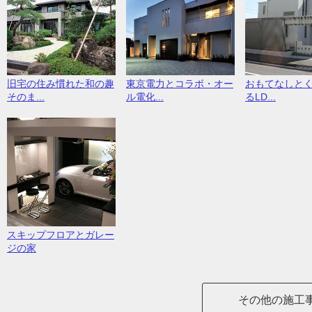
旧宅の住み慣れた和の趣
東京電力とコラボ・オー
おもてなしと
そのま...
ル電化...
るLD...
スキップフロアとガレー
ジの家
その他の施工