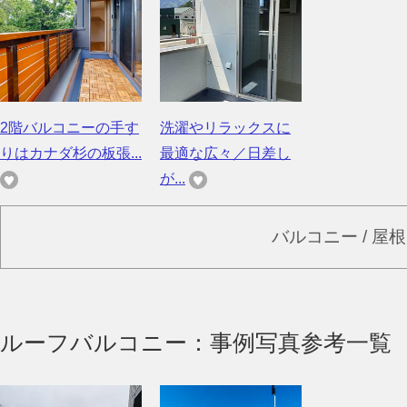
2階バルコニーの手す
洗濯やリラックスに
りはカナダ杉の板張...
最適な広々／日差し
が...
バルコニー / 屋
ルーフバルコニー：事例写真参考一覧