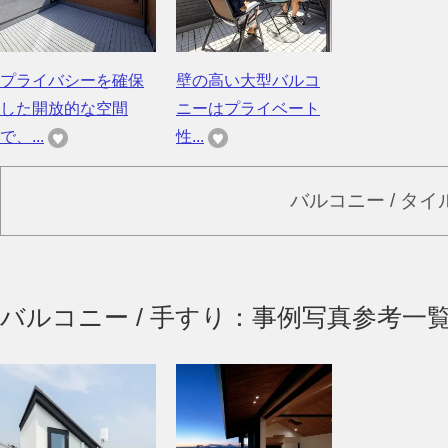
プライバシーを確保
壁の高い大型バルコ
した開放的な空間
ニーはプライベート
で、...
性...
バルコニー / タ
バルコニー / 手すり：事例写真参考一