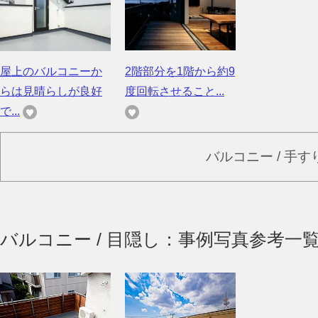
屋上のバルコニーか
2階部分を1階から約9
らは見晴らしが良好
度回転させること...
で...
バルコニー / 手
バルコニー / 目隠し：事例写真参考一