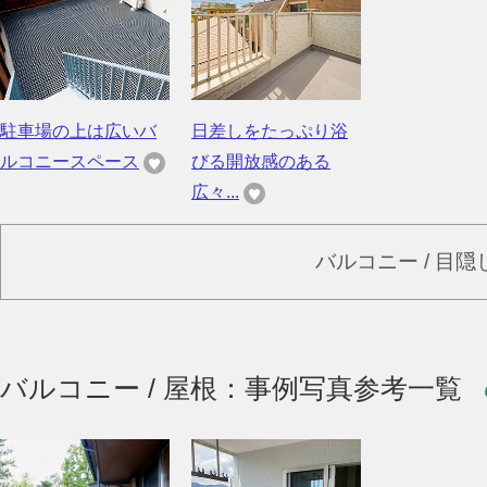
駐車場の上は広いバ
日差しをたっぷり浴
ルコニースペース
びる開放感のある
広々...
バルコニー / 目
バルコニー / 屋根：事例写真参考一覧