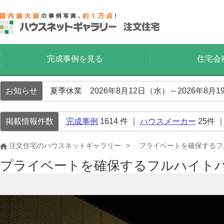
完成事例を見る
住宅会
お知らせ
夏季休業 2026年8月12日（水）～2026年8
掲載情報件数
完成事例
1614
件 ｜
ハウスメーカー
25
件 
注文住宅のハウスネットギャラリー
プライベートを確保するフ
プライベートを確保するフルハイト