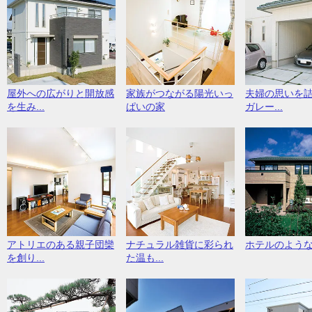
屋外への広がりと開放感
家族がつながる陽光いっ
夫婦の思いを
を生み...
ぱいの家
ガレー...
アトリエのある親子団欒
ナチュラル雑貨に彩られ
ホテルのよう
を創り...
た温も...