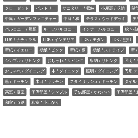
クローゼット
パントリー
サニタリー / 収納
小屋裏 / 収納
階段
中庭 / ガーデンファニチャー
中庭 / 和
テラス / ウッドデッキ
テ
バルコニー / 屋根
ルーフバルコニー
インナーバルコニー
吹き抜
LDK / ナチュラル
LDK / インテリア
LDK / モダン
LDK / 照明
壁紙 / イエロー
壁紙 / ピンク
壁紙 / 柄
壁紙 / ストライプ
壁 
シンプル / リビング
おしゃれ / リビング
収納 / リビング
照明 /
おしゃれ / ダイニング
木 / ダイニング
照明 / ダイニング
円形 テ
黒 / キッチン
木目 / キッチン
スタイリッシュ / キッチン
タイル 
高窓 / 寝室
子供部屋 / シンプル
子供部屋 / かわいい
子供部屋 /
和室 / 収納
和室 / 小上がり