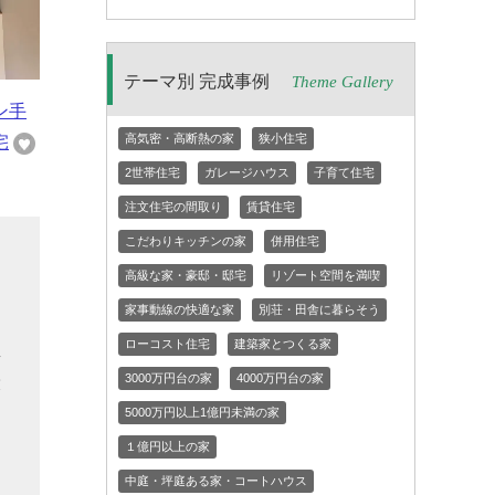
テーマ別 完成事例
Theme Gallery
ン手
高気密・高断熱の家
狭小住宅
宅
2世帯住宅
ガレージハウス
子育て住宅
注文住宅の間取り
賃貸住宅
こだわりキッチンの家
併用住宅
な
高級な家・豪邸・邸宅
リゾート空間を満喫
す
家事動線の快適な家
別荘・田舎に暮らそう
り
ローコスト住宅
建築家とつくる家
真
3000万円台の家
4000万円台の家
役
と
5000万円以上1億円未満の家
め
１億円以上の家
中庭・坪庭ある家・コートハウス