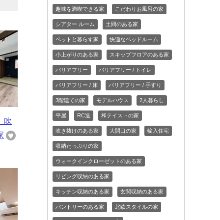
趣味を満喫できる家
こだわりお風呂の家
シアター ルーム
土間のある家
ペットと暮らす家
快適なベッドルーム
小上がりのある家
スキップフロアのある家
バリアフリー
バリアフリー / トイレ
バリアフリー / 床
バリアフリー / 手すり
3階建ての家
モデルハウス
2人暮らし
平屋
RC造
和テイストの家
 吹
吹き抜けのある家
大開口の家
輸入住宅
家
収納たっぷりの家
ウォークインクローゼットのある家
リビング収納のある家
キッチン収納のある家
玄関収納のある家
パントリーのある家
北欧スタイルの家