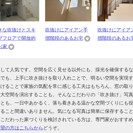
きな吹抜けとスキ
吹抜けにアイアン手
吹抜けにアイア
プフロアで開放的
摺階段のあるお宅
摺階段のあるお
お家
として人気です。空間を広く見せる以外にも、採光を確保する
地でも、上手に吹き抜けを取り入れことで、明るい空間を実現
設けることで家族の気配を常に感じる工夫はもちろん、窓の取
、大空間を演出することも。そんなこだわりの「吹き抜け」写
ことも、一日中あかるく、落ち着きある温かな空間づくりにも
なること間違いありません。気になる写真は簡単に保存するこ
にこだわった家づくりを検討されている方は、専門家がおすす
希望の方はこちらから
どうぞ。