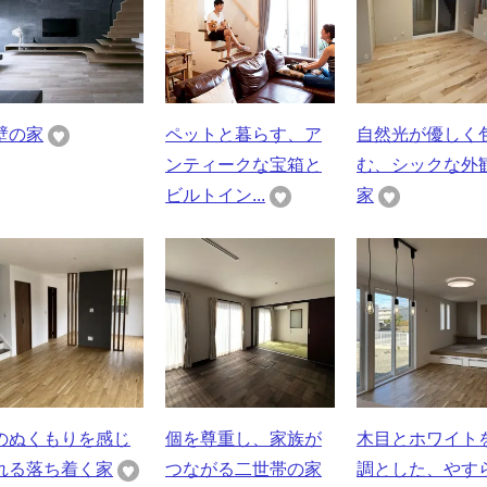
壁の家
ペットと暮らす、ア
自然光が優しく
ンティークな宝箱と
む、シックな外
ビルトイン...
家
のぬくもりを感じ
個を尊重し、家族が
木目とホワイト
れる落ち着く家
つながる二世帯の家
調とした、やす