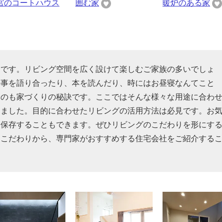
宮のコートハウス
囲む家
暖炉のある家
スです。リビング空間を広く設けて楽しむご家族の多いでしょ
来事を語り合ったり、本を読んだり、時にはお昼寝なんてこと
むのも家づくりの秘訣です。ここではそんな様々な用途に合わ
めました。目的に合わせたリビングの活用方法は必見です。お
を保存することもできます。ぜひリビングのこだわりを形にす
るこだわりから、専門家がおすすめする住宅会社をご紹介する
。