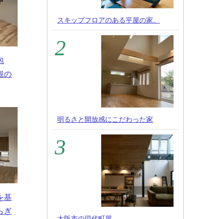
スキップフロアのある平屋の家。
包
観の
明るさと開放感にこだわった家
を基
らぎ
大阪市の現代町屋