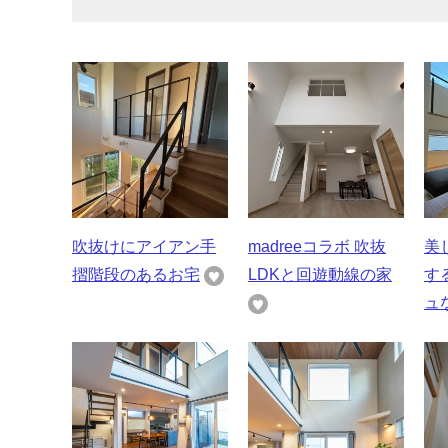
吹抜けにアイアン手
madreeコラボ 吹抜
美
摺階段のあるお宅
LDKと回遊動線の家
す
ュ