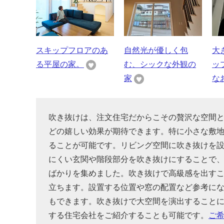
スキップフロアのあ
自然光が優しく包
大
る平屋の家。
む、シックな外観の
ッ
家
な
吹き抜けは、注文住宅だからこその贅沢な空間
どの嬉しい効果が期待できます。特に小さな敷
ることが可能です。リビング空間に吹き抜けを
にくい玄関や階段部分を吹き抜けにすることで
ばかりを集めました。吹き抜けで高級感を出す
立ちます。設置する位置や窓の配置など参考に
もできます。吹き抜けで大空間を演出すること
する住宅会社をご紹介することも可能です。
ご