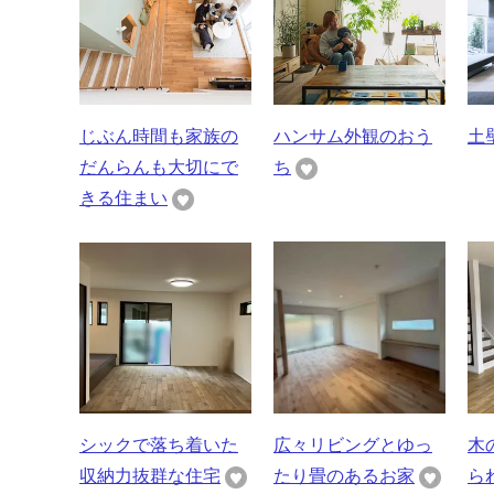
じぶん時間も家族の
ハンサム外観のおう
土
だんらんも大切にで
ち
きる住まい
シックで落ち着いた
広々リビングとゆっ
木
収納力抜群な住宅
たり畳のあるお家
ら