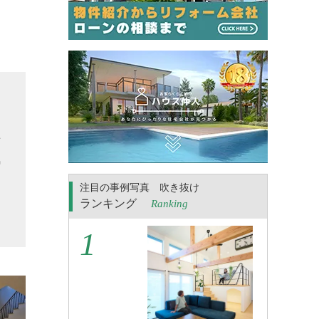
せ
気
る
注目の事例写真 吹き抜け
こ
ランキング
Ranking