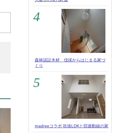
森林認証木材 伐採からはじまる家づ
くり
madreeコラボ 吹抜LDKと回遊動線の家