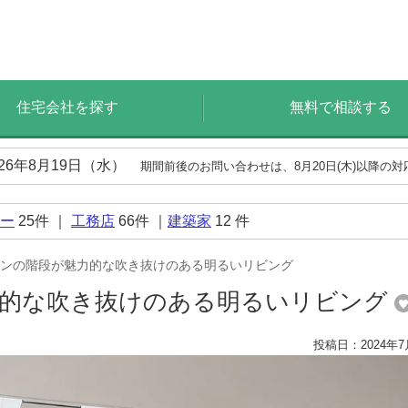
住宅会社を探す
無料で相談する
026年8月19日（水）
期間前後のお問い合わせは、8月20日(木)以降の
ー
25
件 ｜
工務店
66
件 ｜
建築家
12
件
ンの階段が魅力的な吹き抜けのある明るいリビング
力的な吹き抜けのある明るいリビング
投稿日：2024年7