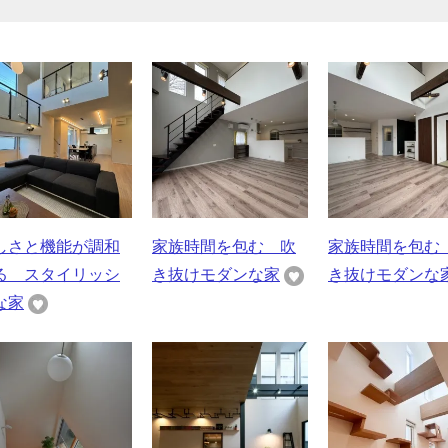
しさと機能が調和
家族時間を包む 吹
家族時間を包む
る スタイリッシ
き抜けモダンな家
き抜けモダンな
な家