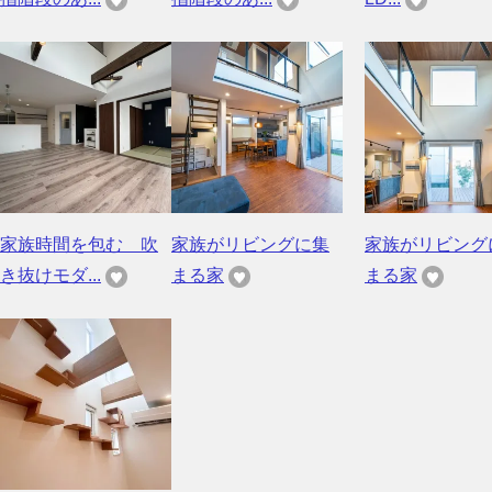
家族時間を包む 吹
家族がリビングに集
家族がリビング
き抜けモダ...
まる家
まる家