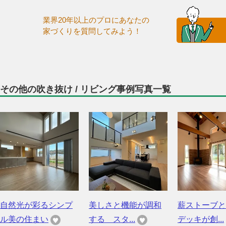
業界20年以上のプロにあなたの
家づくりを質問してみよう！
その他の吹き抜け / リビング事例写真一覧
自然光が彩るシンプ
美しさと機能が調和
薪ストーブと
ル美の住まい
する スタ...
デッキが創...