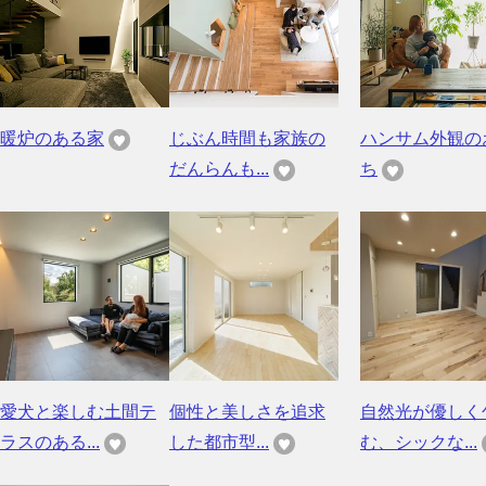
暖炉のある家
じぶん時間も家族の
ハンサム外観の
だんらんも...
ち
愛犬と楽しむ土間テ
個性と美しさを追求
自然光が優しく
ラスのある...
した都市型...
む、シックな...