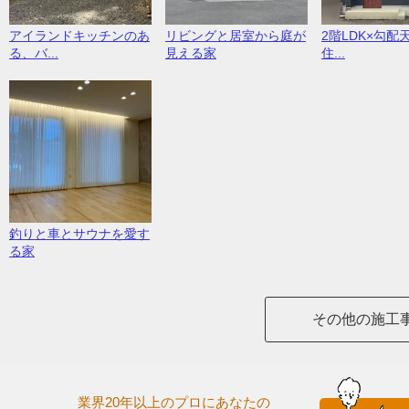
アイランドキッチンのあ
リビングと居室から庭が
2階LDK×勾配
る、バ...
見える家
住...
釣りと車とサウナを愛す
る家
その他の施工
業界20年以上のプロにあなたの