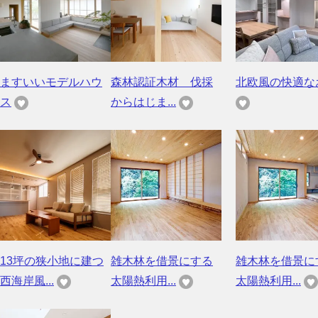
ますいいモデルハウ
森林認証木材 伐採
北欧風の快適な
ス
からはじま...
13坪の狭小地に建つ
雑木林を借景にする
雑木林を借景に
西海岸風...
太陽熱利用...
太陽熱利用...