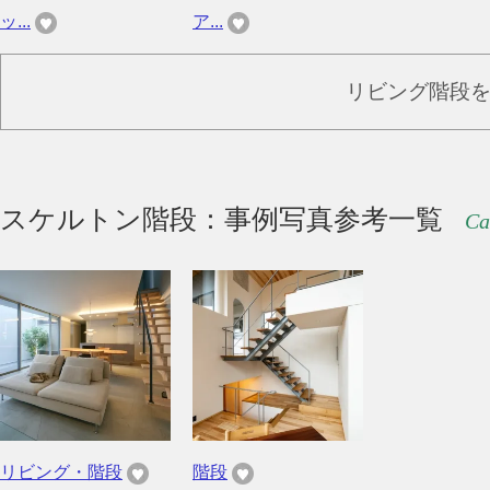
ッ...
ア...
リビング階段
スケルトン階段：事例写真参考一覧
Ca
リビング・階段
階段