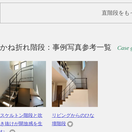
直階段をも
かね折れ階段：事例写真参考一覧
Case 
スケルトン階段と吹
リビングからのひな
き抜けが開放感を生
壇階段
む...