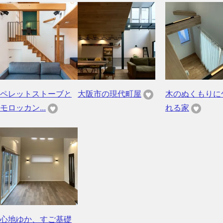
ペレットストーブと
大阪市の現代町屋
木のぬくもりに
モロッカン...
れる家
心地ゆか、すご基礎