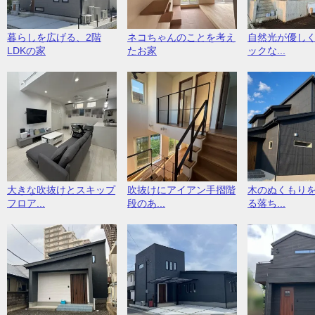
暮らしを広げる、2階
ネコちゃんのことを考え
自然光が優し
LDKの家
たお家
ックな...
大きな吹抜けとスキップ
吹抜けにアイアン手摺階
木のぬくもり
フロア...
段のあ...
る落ち...