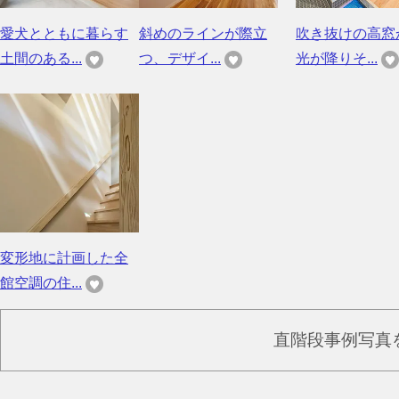
愛犬とともに暮らす
斜めのラインが際立
吹き抜けの高窓
土間のある...
つ、デザイ...
光が降りそ...
変形地に計画した全
館空調の住...
直階段事例写真