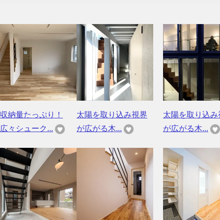
収納量たっぷり！
太陽を取り込み視界
太陽を取り込み
広々シューク...
が広がる木...
が広がる木...