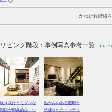
かね折れ階段
リビング階段：事例写真参考一覧
Case 
吹き抜けとモダンな
温かみのある照明と
階段が印象的な、ウ
洗練されたインテリ