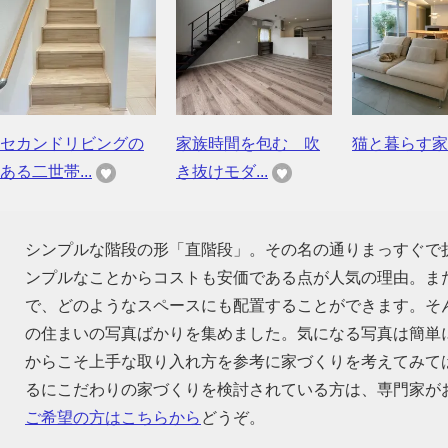
セカンドリビングの
家族時間を包む 吹
猫と暮らす家
ある二世帯...
き抜けモダ...
シンプルな階段の形「直階段」。その名の通りまっすぐで
ンプルなことからコストも安価である点が人気の理由。ま
で、どのようなスペースにも配置することができます。そ
の住まいの写真ばかりを集めました。気になる写真は簡単
からこそ上手な取り入れ方を参考に家づくりを考えてみて
るにこだわりの家づくりを検討されている方は、専門家が
ご希望の方はこちらから
どうぞ。