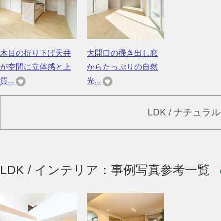
木目の折り下げ天井
大開口の掃き出し窓
が空間に立体感と上
からたっぷりの自然
質...
光...
LDK / ナチュ
LDK / インテリア：事例写真参考一覧