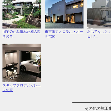
旧宅の住み慣れた和の趣
東京電力とコラボ・オー
おもてなしと
そのま...
ル電化...
るLD...
スキップフロアとガレー
ジの家
その他の施工