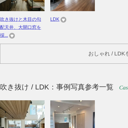
吹き抜けと木目の勾
LDK
配天井、大開口窓を
採...
おしゃれ / LD
吹き抜け / LDK：事例写真参考一覧
Cas