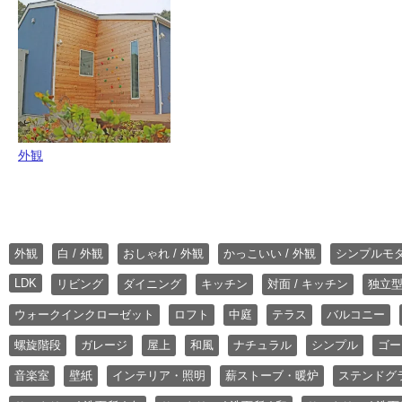
外観
外観
白 / 外観
おしゃれ / 外観
かっこいい / 外観
シンプルモ
LDK
リビング
ダイニング
キッチン
対面 / キッチン
独立型
ウォークインクローゼット
ロフト
中庭
テラス
バルコニー
螺旋階段
ガレージ
屋上
和風
ナチュラル
シンプル
ゴー
音楽室
壁紙
インテリア・照明
薪ストーブ・暖炉
ステンドグ