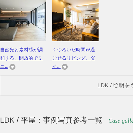
自然光と素材感が調
くつろいだ時間が過
和する、開放的でミ
ごせるリビング、ダ
ニ...
イ...
LDK / 照明
LDK / 平屋：事例写真参考一覧
Case gall