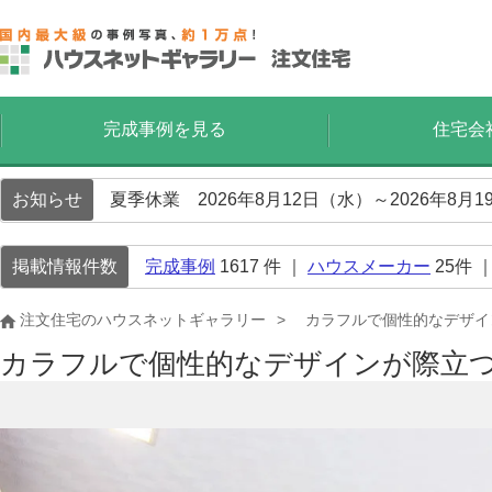
完成事例を見る
住宅会
お知らせ
夏季休業 2026年8月12日（水）～2026年8
掲載情報件数
完成事例
1617
件 ｜
ハウスメーカー
25
件 
注文住宅のハウスネットギャラリー
カラフルで個性的なデザイ
カラフルで個性的なデザインが際立つ