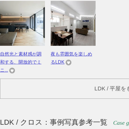
自然光と素材感が調
夜も雰囲気を楽しめ
和する、開放的でミ
るLDK
ニ...
LDK / 平屋
LDK / クロス：事例写真参考一覧
Case g