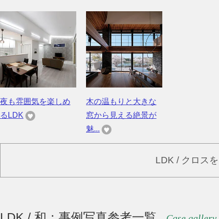
夜も雰囲気を楽しめ
木の温もりと大きな
るLDK
窓から見える絶景が
魅...
LDK / クロ
LDK / 和：事例写真参考一覧
Case gallery