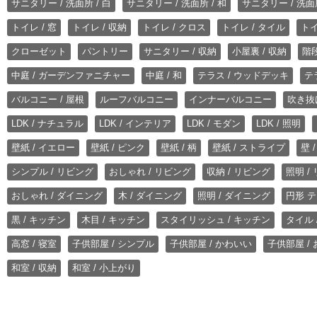
サニタリー / 洗面所 / 白
サニタリー / 洗面所 / 和
サニタリー / 洗面所
トイレ / 窓
トイレ / 収納
トイレ / クロス
トイレ / タイル
トイ
クローゼット
パントリー
サニタリー / 収納
小屋裏 / 収納
階段
中庭 / ガーデンファニチャー
中庭 / 和
テラス / ウッドデッキ
テ
バルコニー / 屋根
ルーフバルコニー
インナーバルコニー
吹き抜
LDK / ナチュラル
LDK / インテリア
LDK / モダン
LDK / 照明
壁紙 / イエロー
壁紙 / ピンク
壁紙 / 柄
壁紙 / ストライプ
壁 
シンプル / リビング
おしゃれ / リビング
収納 / リビング
照明 /
おしゃれ / ダイニング
木 / ダイニング
照明 / ダイニング
円形 テ
黒 / キッチン
木目 / キッチン
スタイリッシュ / キッチン
タイル 
高窓 / 寝室
子供部屋 / シンプル
子供部屋 / かわいい
子供部屋 /
和室 / 収納
和室 / 小上がり