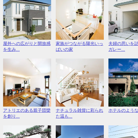
屋外への広がりと開放感
家族がつながる陽光いっ
夫婦の思いを
を生み...
ぱいの家
ガレー...
アトリエのある親子団欒
ナチュラル雑貨に彩られ
ホテルのよう
を創り...
た温も...