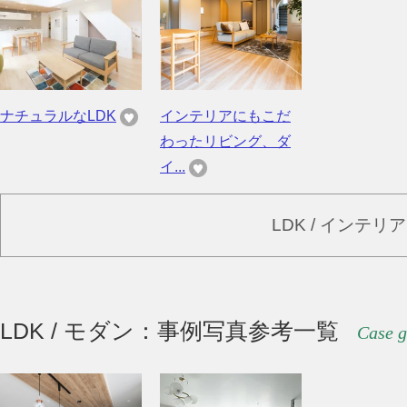
ナチュラルなLDK
インテリアにもこだ
わったリビング、ダ
イ...
LDK / インテ
LDK / モダン：事例写真参考一覧
Case g