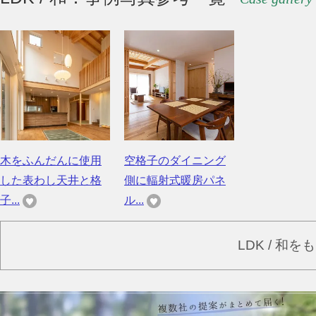
木をふんだんに使用
空格子のダイニング
した表わし天井と格
側に輻射式暖房パネ
子...
ル...
LDK / 和