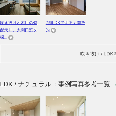
吹き抜けと木目の勾
2階LDKで明るく開放
配天井、大開口窓を
的
採...
吹き抜け / LD
LDK / ナチュラル：事例写真参考一覧