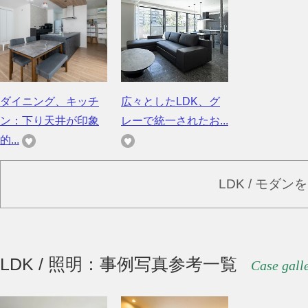
ダイニング、キッチ
広々としたLDK、グ
ン：下り天井が印象
レーで統一されたお...
的...
LDK / モダ
LDK / 照明：事例写真参考一覧
Case gall