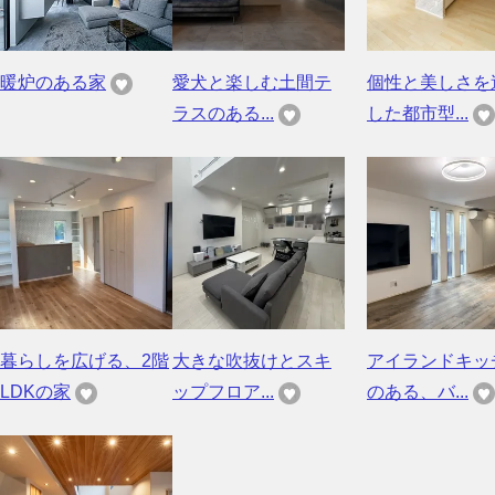
暖炉のある家
愛犬と楽しむ土間テ
個性と美しさを
ラスのある...
した都市型...
暮らしを広げる、2階
大きな吹抜けとスキ
アイランドキッ
LDKの家
ップフロア...
のある、バ...