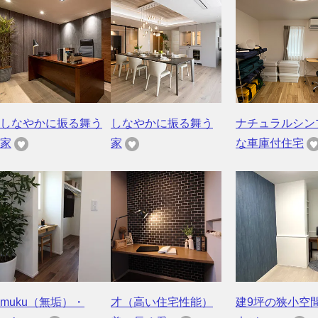
しなやかに振る舞う
しなやかに振る舞う
ナチュラルシン
家
家
な車庫付住宅
muku（無垢）・
才（高い住宅性能）
建9坪の狭小空