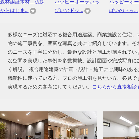
森林認証木材 伐採
ハッピーオーラいっ
ハッピーオー
からはじま...
ぱいのドッ...
ぱいのドッ...
多様なニーズに対応する複合用途建築。商業施設と住宅、
物の施工事例を、豊富な写真と共にご紹介しています。そ
のニーズを丁寧に分析し、最適な設計と施工が施されてい
な空間を実現した事例を多数掲載。設計図面や完成写真に
く解説。 複合用途建築の計画・設計・施工にご興味のあ
機能性に迷っている方、プロの施工例を見たい方、必見で
実現するための参考にしてください。
こちらから直接相談