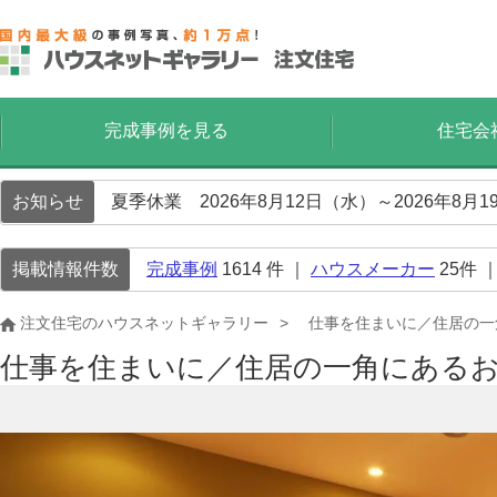
完成事例を見る
住宅会
お知らせ
夏季休業 2026年8月12日（水）～2026年8
掲載情報件数
完成事例
1614
件 ｜
ハウスメーカー
25
件 
注文住宅のハウスネットギャラリー
仕事を住まいに／住居の一
仕事を住まいに／住居の一角にある