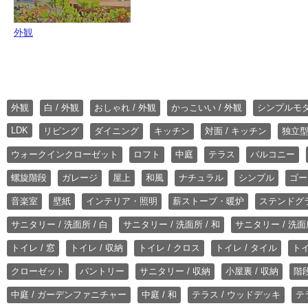
外観
外観
白 / 外観
おしゃれ / 外観
かっこいい / 外観
シンプルモ
LDK
リビング
ダイニング
キッチン
対面 / キッチン
独立型
ウォークインクローゼット
ロフト
中庭
テラス
バルコニー
螺旋階段
ガレージ
屋上
和風
ナチュラル
シンプル
ゴー
音楽室
壁紙
インテリア・照明
薪ストーブ・暖炉
ステンドグ
サニタリー / 洗面所 / 白
サニタリー / 洗面所 / 和
サニタリー / 洗面所
トイレ / 窓
トイレ / 収納
トイレ / クロス
トイレ / タイル
トイ
クローゼット
パントリー
サニタリー / 収納
小屋裏 / 収納
階段
中庭 / ガーデンファニチャー
中庭 / 和
テラス / ウッドデッキ
テ