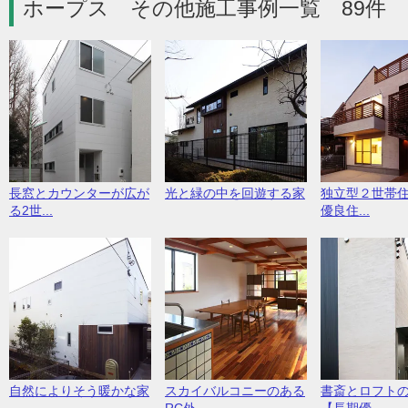
ホープス その他施工事例一覧 89件
長窓とカウンターが広が
光と緑の中を回遊する家
独立型２世帯
る2世...
優良住...
スカイバルコニーのある
自然によりそう暖かな家
書斎とロフト
RC外...