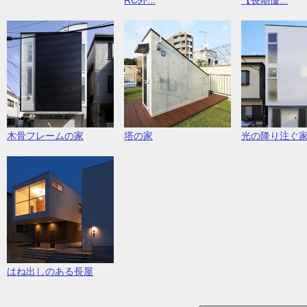
【長期優...
塔の家
木骨フレームの家
光の降り注ぐ
はね出しのある長屋