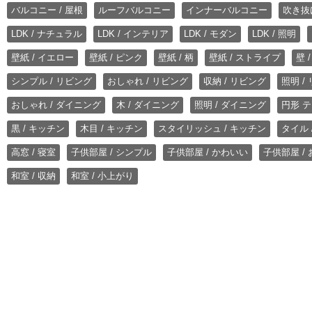
バルコニー / 屋根
ルーフバルコニー
インナーバルコニー
吹き抜
LDK / ナチュラル
LDK / インテリア
LDK / モダン
LDK / 照明
壁紙 / イエロー
壁紙 / ピンク
壁紙 / 柄
壁紙 / ストライプ
壁 
シンプル / リビング
おしゃれ / リビング
収納 / リビング
照明 /
おしゃれ / ダイニング
木 / ダイニング
照明 / ダイニング
円形 テ
黒 / キッチン
木目 / キッチン
スタイリッシュ / キッチン
タイル 
高窓 / 寝室
子供部屋 / シンプル
子供部屋 / かわいい
子供部屋 /
和室 / 収納
和室 / 小上がり