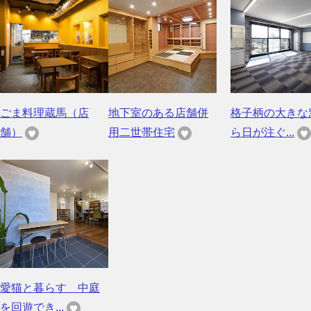
ごま料理蔵馬（店
地下室のある店舗併
格子柄の大きな
舗）
用二世帯住宅
ら日が注ぐ...
愛猫と暮らす 中庭
を回遊でき...