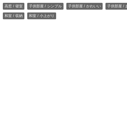
高窓 / 寝室
子供部屋 / シンプル
子供部屋 / かわいい
子供部屋 /
和室 / 収納
和室 / 小上がり