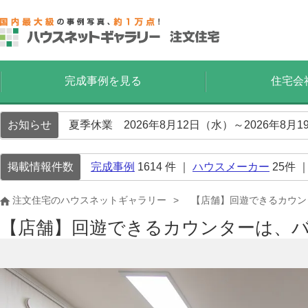
完成事例を見る
住宅会
お知らせ
夏季休業 2026年8月12日（水）～2026年8
掲載情報件数
完成事例
1614
件 ｜
ハウスメーカー
25
件 
注文住宅のハウスネットギャラリー
【店舗】回遊できるカウン
【店舗】回遊できるカウンターは、