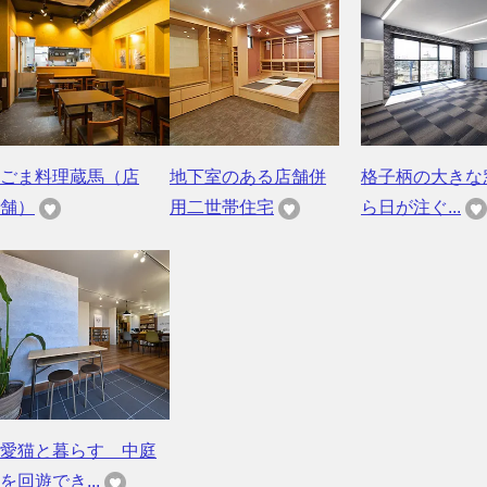
ごま料理蔵馬（店
地下室のある店舗併
格子柄の大きな
舗）
用二世帯住宅
ら日が注ぐ...
愛猫と暮らす 中庭
を回遊でき...