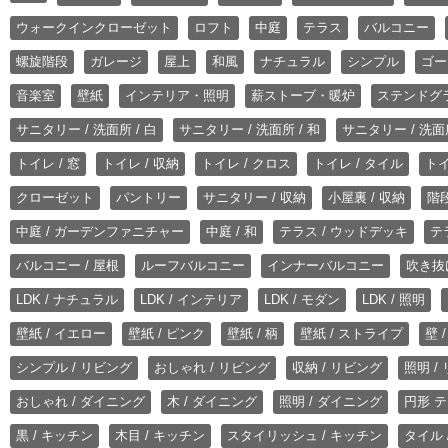
ウォークインクローゼット
ロフト
中庭
テラス
バルコニー
螺旋階段
ガレージ
屋上
和風
ナチュラル
シンプル
ゴー
音楽室
壁紙
インテリア・照明
薪ストーブ・暖炉
ステンドグ
サニタリー / 洗面所 / 白
サニタリー / 洗面所 / 和
サニタリー / 洗面所
トイレ / 窓
トイレ / 収納
トイレ / クロス
トイレ / タイル
トイ
クローゼット
パントリー
サニタリー / 収納
小屋裏 / 収納
階段
中庭 / ガーデンファニチャー
中庭 / 和
テラス / ウッドデッキ
テ
バルコニー / 屋根
ルーフバルコニー
インナーバルコニー
吹き抜
LDK / ナチュラル
LDK / インテリア
LDK / モダン
LDK / 照明
壁紙 / イエロー
壁紙 / ピンク
壁紙 / 柄
壁紙 / ストライプ
壁 
シンプル / リビング
おしゃれ / リビング
収納 / リビング
照明 /
おしゃれ / ダイニング
木 / ダイニング
照明 / ダイニング
円形 テ
黒 / キッチン
木目 / キッチン
スタイリッシュ / キッチン
タイル 