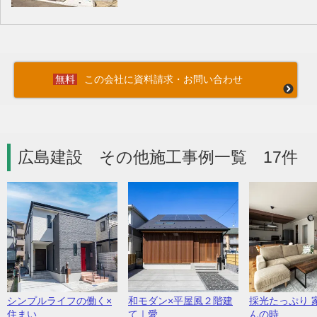
この会社に資料請求・お問い合わせ
広島建設 その他施工事例一覧 17件
シンプルライフの働く×
和モダン×平屋風２階建
採光たっぷり 
住まい...
て｜愛...
んの時...