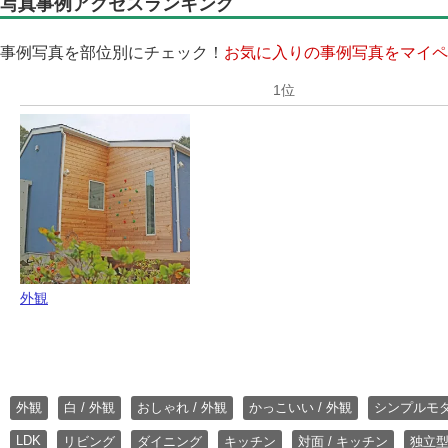
写真事例アクセスランキング
事例写真を部位別にチェック！
お気に入りの事例写真をマイペ
外観
外観
白 / 外観
おしゃれ / 外観
かっこいい / 外観
シンプルモ
LDK
リビング
ダイニング
キッチン
対面 / キッチン
独立型