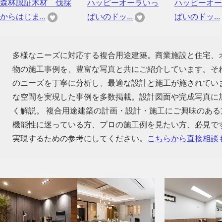
森林認証木材 伐採
ハッピーオーラいっ
ハッピーオー
からはじま...
ぱいのドッ...
ぱいのドッ...
多様なニーズに対応する複合用途建築。商業施設と住宅、
物の施工事例を、豊富な写真と共にご紹介しています。そ
のニーズを丁寧に分析し、最適な設計と施工が施されてい
な空間を実現した事例を多数掲載。設計図面や完成写真に
く解説。 複合用途建築の計画・設計・施工にご興味のあ
機能性に迷っている方、プロの施工例を見たい方、必見で
実現するための参考にしてください。
こちらから直接相談