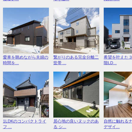
愛車を眺めながら夫婦の
繋がりのある完全分離二
希望を叶えた
時間を...
世帯 ...
階LD...
1LDKのコンパクトライ
居心地の良いヌックのあ
自然に触れる
フ ...
る シ...
デザイ...