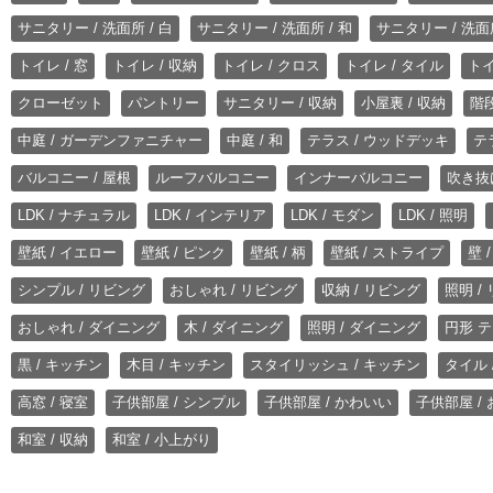
サニタリー / 洗面所 / 白
サニタリー / 洗面所 / 和
サニタリー / 洗面所
トイレ / 窓
トイレ / 収納
トイレ / クロス
トイレ / タイル
トイ
クローゼット
パントリー
サニタリー / 収納
小屋裏 / 収納
階段
中庭 / ガーデンファニチャー
中庭 / 和
テラス / ウッドデッキ
テ
バルコニー / 屋根
ルーフバルコニー
インナーバルコニー
吹き抜
LDK / ナチュラル
LDK / インテリア
LDK / モダン
LDK / 照明
壁紙 / イエロー
壁紙 / ピンク
壁紙 / 柄
壁紙 / ストライプ
壁 
シンプル / リビング
おしゃれ / リビング
収納 / リビング
照明 /
おしゃれ / ダイニング
木 / ダイニング
照明 / ダイニング
円形 テ
黒 / キッチン
木目 / キッチン
スタイリッシュ / キッチン
タイル 
高窓 / 寝室
子供部屋 / シンプル
子供部屋 / かわいい
子供部屋 /
和室 / 収納
和室 / 小上がり