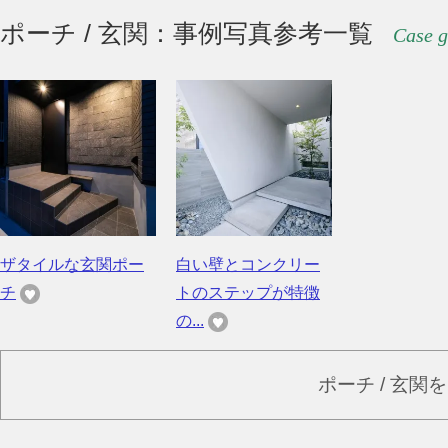
ポーチ / 玄関：事例写真参考一覧
Case g
ザタイルな玄関ポー
白い壁とコンクリー
チ
トのステップが特徴
の...
ポーチ / 玄関