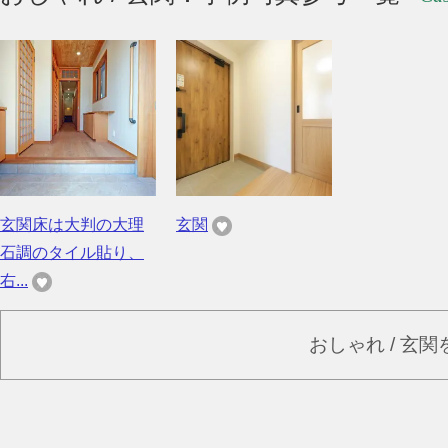
玄関床は大判の大理
玄関
石調のタイル貼り、
右...
おしゃれ / 玄