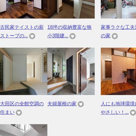
古民家テイストの薪
18坪の収納豊富な狭
家事ラクな工夫
ストーブの...
小3階建...
の家
大田区の全館空調の
夫婦屋根の家
人にも地球環境
住まい
やさしい！...