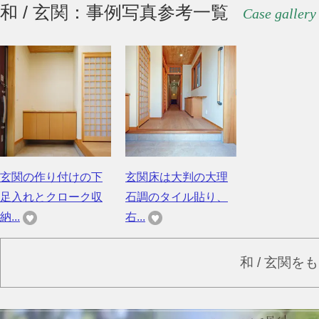
和 / 玄関：事例写真参考一覧
Case gallery
玄関の作り付けの下
玄関床は大判の大理
足入れとクローク収
石調のタイル貼り、
納...
右...
和 / 玄関を