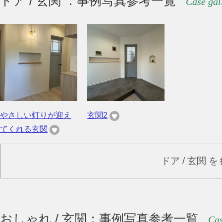
ドア / 玄関 ：事例写真参考一覧
Case gal
やさしい灯りが迎え
玄関2
てくれる玄関
ドア / 玄関 
おしゃれ / 玄関：事例写真参考一覧
Cas