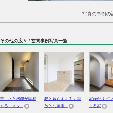
写真の事例の
その他の広々 / 玄関事例写真一覧
美しさと機能が調和
猫と暮らす明るく開
家族がリビン
する スタ...
放的な家事...
まる家