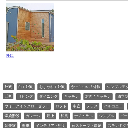
外観
外観
白 / 外観
おしゃれ / 外観
かっこいい / 外観
シンプルモ
LDK
リビング
ダイニング
キッチン
対面 / キッチン
独立型
ウォークインクローゼット
ロフト
中庭
テラス
バルコニー
螺旋階段
ガレージ
屋上
和風
ナチュラル
シンプル
ゴー
音楽室
壁紙
インテリア・照明
薪ストーブ・暖炉
ステンドグ