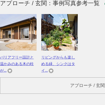
アプローチ / 玄関：事例写真参考一覧
バリアフリー設計と
リビングからも楽し
温かみのある木の柱
める緑、シンクはタ
が...
イ...
アプローチ / 玄