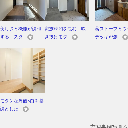
美しさと機能が調和
家族時間を包む 吹
薪ストーブとウ
する スタ...
き抜けモダ...
デッキが創...
モダンな外観×白を基
調とした...
玄関事例写真