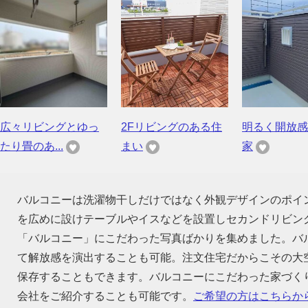
広々リビングとゆっ
2Fリビングのある住
明るく開放感
たり畳のあ...
まい
家
バルコニーは洗濯物干しだけではなく外観デザインのポイ
を広めに設けテーブルやイスなどを設置しセカンドリビン
「バルコニー」にこだわった写真ばかりを集めました。バ
て解放感を演出することも可能。注文住宅だからこその大
保存することもできます。バルコニーにこだわった家づく
会社をご紹介することも可能です。
ご希望の方はこちらか