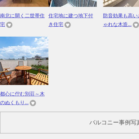
南北に開く二世帯住
住宅地に建つ地下付
防音効果も高い
宅
き住宅
ゃれな木造...
都心に佇む別荘～木
のぬくもり...
バルコニー事例写