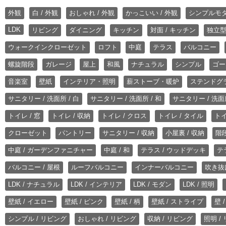
外観
白 / 外観
おしゃれ / 外観
かっこいい / 外観
シンプルモ
LDK
リビング
ダイニング
キッチン
対面 / キッチン
独立型
ウォークインクローゼット
ロフト
中庭
テラス
バルコニー
螺旋階段
ガレージ
屋上
和風
ナチュラル
シンプル
ゴー
音楽室
壁紙
インテリア・照明
薪ストーブ・暖炉
ステンドグ
サニタリー / 洗面所 / 白
サニタリー / 洗面所 / 和
サニタリー / 洗面所
トイレ / 窓
トイレ / 収納
トイレ / クロス
トイレ / タイル
トイ
クローゼット
パントリー
サニタリー / 収納
小屋裏 / 収納
階段
中庭 / ガーデンファニチャー
中庭 / 和
テラス / ウッドデッキ
テ
バルコニー / 屋根
ルーフバルコニー
インナーバルコニー
吹き抜
LDK / ナチュラル
LDK / インテリア
LDK / モダン
LDK / 照明
壁紙 / イエロー
壁紙 / ピンク
壁紙 / 柄
壁紙 / ストライプ
壁 
シンプル / リビング
おしゃれ / リビング
収納 / リビング
照明 /