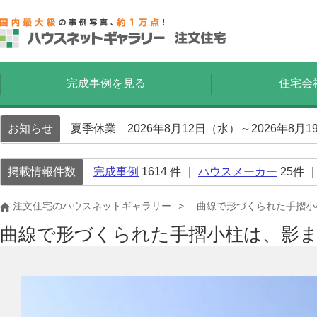
完成事例を見る
住宅会
お知らせ
夏季休業 2026年8月12日（水）～2026年8
掲載情報件数
完成事例
1614
件 ｜
ハウスメーカー
25
件 
注文住宅のハウスネットギャラリー
曲線で形づくられた手摺小
曲線で形づくられた手摺小柱は、影