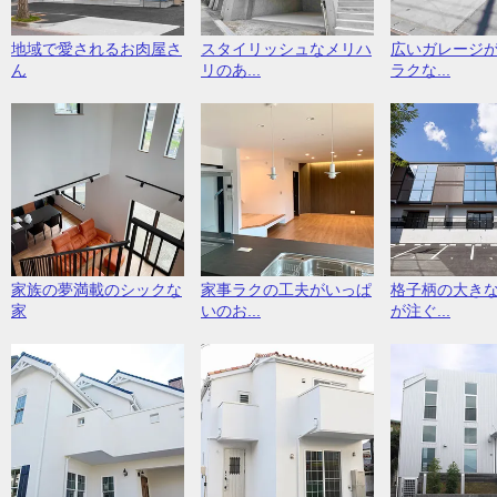
地域で愛されるお肉屋さ
スタイリッシュなメリハ
広いガレージ
ん
リのあ...
ラクな...
家族の夢満載のシックな
家事ラクの工夫がいっぱ
格子柄の大き
家
いのお...
が注ぐ...