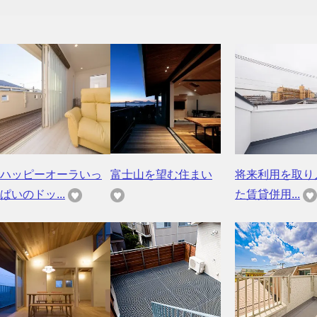
ハッピーオーラいっ
富士山を望む住まい
将来利用を取り
ぱいのドッ...
た賃貸併用...