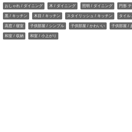
おしゃれ / ダイニング
木 / ダイニング
照明 / ダイニング
円形 テ
黒 / キッチン
木目 / キッチン
スタイリッシュ / キッチン
タイル 
高窓 / 寝室
子供部屋 / シンプル
子供部屋 / かわいい
子供部屋 /
和室 / 収納
和室 / 小上がり