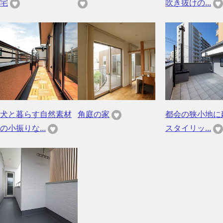
宅
吹き抜けの...
犬と暮らす自然素材
角庭の家
都会の狭小地に
の小振りな...
スタイリッ...