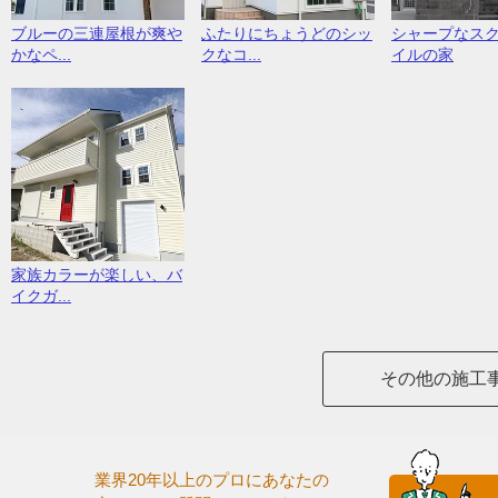
ブルーの三連屋根が爽や
ふたりにちょうどのシッ
シャープなス
かなペ...
クなコ...
イルの家
家族カラーが楽しい、バ
イクガ...
その他の施工
業界20年以上のプロにあなたの